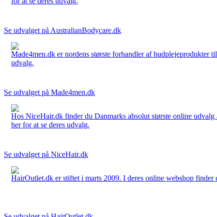
for at se deres udvalg.
Se udvalget på AustralianBodycare.dk
Made4men.dk er nordens største forhandler af hudplejeprodukter til 
udvalg.
Se udvalget på Made4men.dk
Hos NiceHair.dk finder du Danmarks absolut største online udvalg a
her for at se deres udvalg.
Se udvalget på NiceHair.dk
HairOutlet.dk er stiftet i marts 2009. I deres online webshop finder 
Se udvalget på HairOutlet.dk