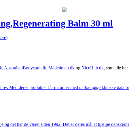
ing,Regenerating Balm 30 ml
ere)
k
,
AustralianBodycare.dk
,
Made4men.dk
og
NiceHair.dk
, som alle har 
hov. Med deres produkter får du årtier med uafhængige kliniske data bag
e og det har de været siden 1992. Det er deres mål at hjælpe dansker