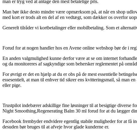
man er tryg ved at antage den mest betalelige pris.
Man bør ikke desto mindre være opmærksom på, at når en shop udlover d
med kort er trods alt en del af en vedtægt, som dækker os overfor uopri
Generelt tilråder vi kortbetalinger eller mobilbetaling. Som et altern
Forud for at nogen handler hos en Avene online webshop bør de i reg
En anden valgmulighed kunne derfor være at se om internet forhandlere
og da monitoreres af sagkyndige som behersker reglementet på området
For øvrigt er det en hjælp at du er obs på de mest essentielle betinge
essesentielt, at man til enhver tid sikrer ens kvitteringsmail, så ma
eller pige.
Trustpilot indebærer adskillige fine løsninger til at besigtige diverse
Night Smoothing,Regenerating Balm 30 ml forud for at du lægger din 
Facebook frembyder endvidere egentlig stabile muligheder for at få i
desuden bør bruges til at afveje hvor glade kunderne er.