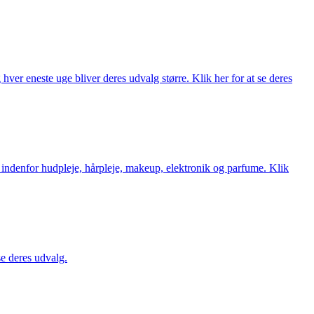
ver eneste uge bliver deres udvalg større. Klik her for at se deres
 indenfor hudpleje, hårpleje, makeup, elektronik og parfume. Klik
se deres udvalg.