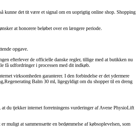
så kunne det tit være et signal om en uoprigtig online shop. Shopping
u ønsker at honorere beløbet over en længere periode.
ttende opgave.
n efterlever de officielle danske regler, tillige med at butikken nu
e få udfordringer i processen med dit indkøb.
internet virksomheden garanterer. I den forbindelse er det ydermere
hing,Regenerating Balm 30 ml, ligegyldigt om du shopper til en dreng
t, at du tjekker internet forretningens vurderinger af Avene PhysioLift
det er muligt at sammensætte en bedømmelse af købsoplevelsen, som