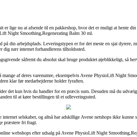
it er lige nu at afsende til en pakkeshop, hvor det er muligt at hente d
ioLift Night Smoothing,Regenerating Balm 30 ml.
 ud på din arbejdsplads. Leveringstypen er for det meste en sjat dyrere, 
r dig nær internet forhandlerens tilholdssted.
givende såfremt du absolut skal bruge produktet øjeblikkeligt, så herve
g på mange af deres varenumre, eksempelvis Avene PhysioLift Night Smo
ordren klar før medarbejderne holder fyraften.
ælder det kun hvis du handler for en præcis sum. Desuden må du udvælge 
den til at køre bestillingen til et udleveringssted.
e internet selskaber, og altså har adskillige Avene netshops ikke kunne s
præstere fri fragt.
lte online webshops efter udsalg på Avene PhysioLift Night Smoothing,R