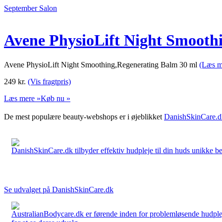
September Salon
Avene PhysioLift Night Smooth
Avene PhysioLift Night Smoothing,Regenerating Balm 30 ml
(Læs m
249
kr.
(Vis fragtpris)
Læs mere »
Køb nu »
De mest populære beauty-webshops er i øjeblikket
DanishSkinCare.d
DanishSkinCare.dk tilbyder effektiv hudpleje til din huds unikke be
Se udvalget på DanishSkinCare.dk
AustralianBodycare.dk er førende inden for problemløsende hudplej