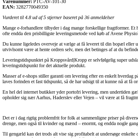
Varenummer:
PTC-AV-101-30
EAN:
3282770049350
Vurderet til
4.8
ud af 5 stjerner baseret på
36
anmeldelser
Mange e-forhandlere tilbyder i dag mange forskellige fragtformer. Et h
ofte endda den prisbilligste leveringsmetode ved køb af Avene Phys
Du kunne ligeledes overveje at vælge at få leveret til din bopæl eller
utvivlsomt være at hente ordren selv, men det betinges af at du befinde
Leveringstidspunktet på Kroppsvård|Kropp er selvfølgelig super udslags
leveringstidspunkt for det aktuelle produkt.
Masser af e-shops stiller garanti om levering efter en enkelt hverda
laves forinden et fast tidspunkt, så de har udsigt til at kunne nå at få 
En hel del internet butikker yder portofri levering, men undertiden g
opholder sig nær Aarhus, Haderslev eller Vejen – vil være at få fragtman
Det er i dag rigtig problemfrit for folk at sammenligne priser på divers
drenge, men også til kvinder og mænd – enormt, og endda nogle gange 
Til gengæld kan det trods alt vise sig profitabelt at undersøge enke