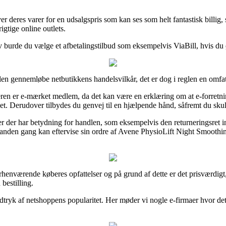
eres varer for en udsalgspris som kan ses som helt fantastisk billig, 
gtige online outlets.
ativ burde du vælge et afbetalingstilbud som eksempelvis ViaBill, hvis d
len gennemløbe netbutikkens handelsvilkår, det er dog i reglen en omfa
n er e-mærket medlem, da det kan være en erklæring om at e-forretninge
. Derudover tilbydes du genvej til en hjælpende hånd, såfremt du skull
lser der har betydning for handlen, som eksempelvis den returneringsret 
n en anden gang kan eftervise sin ordre af Avene PhysioLift Night Smoot
 forhenværende køberes opfattelser og på grund af dette er det prisværdig
bestilling.
ndtryk af netshoppens popularitet. Her møder vi nogle e-firmaer hvor 