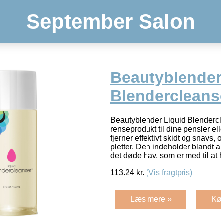
September Salon
Beautyblender
Blendercleans
Beautyblender Liquid Blendercl
renseprodukt til dine pensler e
fjerner effektivt skidt og snavs,
pletter. Den indeholder blandt 
det døde hav, som er med til at
113.24
kr.
(Vis fragtpris)
Læs mere »
Kø