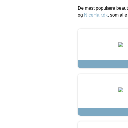
De mest populære beauty
og
NiceHair.dk
, som alle 