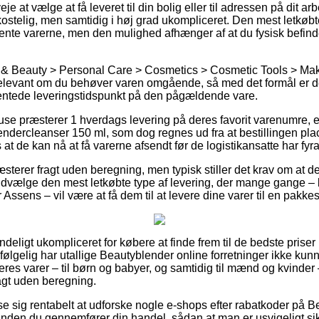
 at vælge at få leveret til din bolig eller til adressen på dit ar
ostelig, men samtidig i høj grad ukompliceret. Den mest letkøbt
ente varerne, men den mulighed afhænger af at du fysisk befinder
 & Beauty > Personal Care > Cosmetics > Cosmetic Tools > Mak
relevant om du behøver varen omgående, så med det formål er 
ventede leveringstidspunkt på den pågældende vare.
huse præsterer 1 hverdags levering på deres favorit varenumre,
ndercleanser 150 ml, som dog regnes ud fra at bestillingen plac
 at de kan nå at få varerne afsendt før de logistikansatte har fyra
sterer fragt uden beregning, men typisk stiller det krav om at de
vælge den mest letkøbte type af levering, der mange gange – li
 Assens – vil være at få dem til at levere dine varer til en pakke
deligt ukompliceret for købere at finde frem til de bedste priser 
g følgelig har utallige Beautyblender online forretninger ikke ku
res varer – til børn og babyer, og samtidig til mænd og kvinder
agt uden beregning.
se sig rentabelt at udforske nogle e-shops efter rabatkoder på 
inden du gennemfører din handel, sådan at man er usvigeligt si