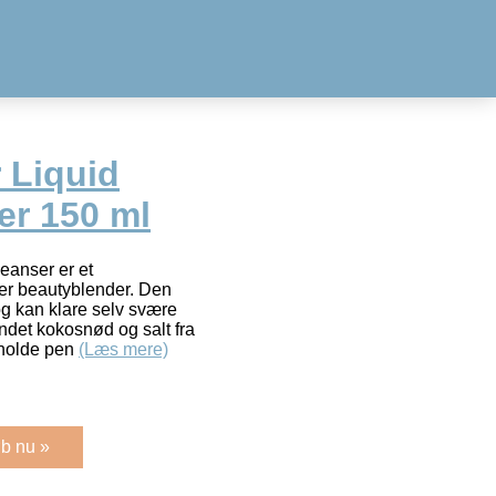
 Liquid
er 150 ml
eanser er et
ller beautyblender. Den
 og kan klare selv svære
andet kokosnød og salt fra
 holde pen
(Læs mere)
b nu »