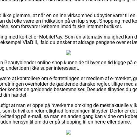
 ikke glemme, at når en online virksomhed udbyder varer til en
 kan det ofte være en indikation på en fup shop. Shopping med k
lse, som forsvarer køberen imod falske internet butikker.
pping med kort eller MobilePay. Som en alternativ mulighed kan 
r eksempel ViaBill, ifald du ønsker at afdrage pengene over et l
 Beautyblender online shop kunne de til hver en tid kigge på e
 dog undertiden ikke super interessant.
være at kontrollere om e-forretningen er medlem af e-mærket, gru
 forretningen overholder de gældende danske regler, tillige med a
r der kender de gældende bestemmelser. Desuden tilbydes du gen
d din handel.
uftigt at man er oppe på mærkerne omkring de mest aktuelle vilkå
om fx hvilken returrettighed forretningen tilbyder. Derfor er det 
kvittering på e-mail, så man en anden gang kan vidne om købet
uden hensyn til om du er på shopping til en herre eller dame.