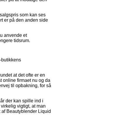
 salgspris som kan ses
ort er på den anden side
du anvende et
ængere tidsrum.
-butikkens
ndet at det ofte er en
t online firmaet nu og da
vej til opbakning, for så
r der kan spille ind i
virkelig vigtigt, at man
 af Beautyblender Liquid