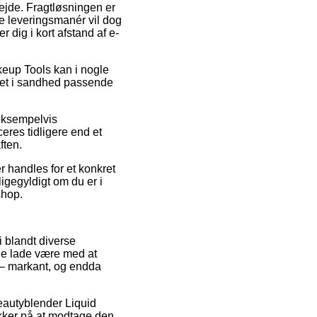
bejde. Fragtløsningen er
e leveringsmanér vil dog
 dig i kort afstand af e-
eup Tools kan i nogle
det i sandhed passende
 eksempelvis
eres tidligere end et
ften.
r handles for et konkret
gegyldigt om du er i
shop.
i blandt diverse
nne lade være med at
 – markant, og endda
Beautyblender Liquid
kker på at modtage den