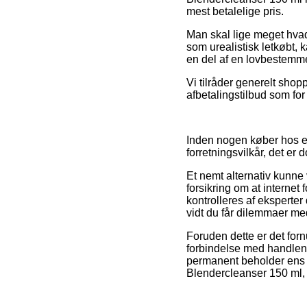
mest betalelige pris.
Man skal lige meget hvad
som urealistisk letkøbt,
en del af en lovbestemme
Vi tilråder generelt sho
afbetalingstilbud som fo
Inden nogen køber hos en
forretningsvilkår, det er
Et nemt alternativ kunne 
forsikring om at internet
kontrolleres af eksperte
vidt du får dilemmaer me
Foruden dette er det forn
forbindelse med handlen, s
permanent beholder ens 
Blendercleanser 150 ml, 