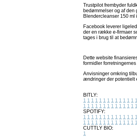
Trustpilot frembyder fu
bedømmelser og af den gr
Blendercleanser 150 ml 
Facebook leverer ligelede
der en række e-firmaer s
tages i brug til at bedø
Dette website finansieres
formidler forretningernes
Anvisninger omkring tilbu
ændringer der potentielt 
BITLY:
1
1
1
1
1
1
1
1
1
1
1
1
1
1
1
1
1
1
1
1
1
1
1
1
1
1
SPOTIFY:
1
1
1
1
1
1
1
1
1
1
1
1
1
1
1
1
1
1
1
1
1
1
1
1
1
1
CUTTLY BIO:
1