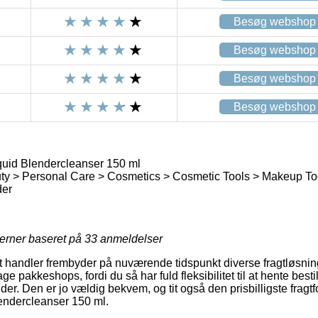
Besøg webshop
Besøg webshop
Besøg webshop
Besøg webshop
uid Blendercleanser 150 ml
ty > Personal Care > Cosmetics > Cosmetic Tools > Makeup To
der
jerner baseret på
33
anmeldelser
handler frembyder på nuværende tidspunkt diverse fragtløsning
e pakkeshops, fordi du så har fuld fleksibilitet til at hente besti
nder. Den er jo vældig bekvem, og tit også den prisbilligste fragt
endercleanser 150 ml.