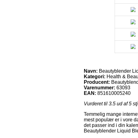
Navn:
Beautyblender Liq
Kategori:
Health & Beau
Producent:
Beautyblen
Varenummer:
63093
EAN:
851610005240
Vurderet til
3.5
ud af 5 st
Temmelig mange internet 
mest populær er i vore dag
det passer ind i din kale
Beautyblender Liquid Bl