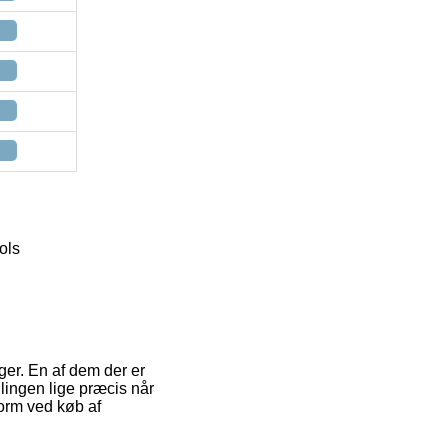
ols
er. En af dem der er
llingen lige præcis når
form ved køb af