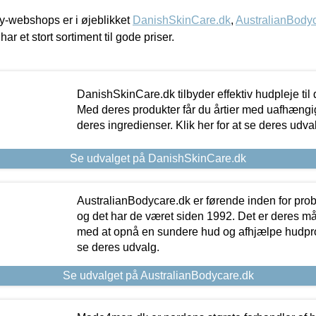
-webshops er i øjeblikket
DanishSkinCare.dk
,
AustralianBody
har et stort sortiment til gode priser.
DanishSkinCare.dk tilbyder effektiv hudpleje til
Med deres produkter får du årtier med uafhængi
deres ingredienser. Klik her for at se deres udva
Se udvalget på DanishSkinCare.dk
AustralianBodycare.dk er førende inden for pr
og det har de været siden 1992. Det er deres m
med at opnå en sundere hud og afhjælpe hudprob
se deres udvalg.
Se udvalget på AustralianBodycare.dk