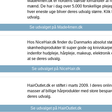
Made4men.dk er nordens største forhandler af hu
mænd. De har i dag over 5.000 forskellige pleje
hver eneste uge bliver deres udvalg større. Klik 
udvalg.
Se udvalget på Made4men.dk
Hos NiceHair.dk finder du Danmarks absolut stø
skønhedsprodukter til super gode og knivskarpe 
indenfor hudpleje, hårpleje, makeup, elektronik 
at se deres udvalg.
Se udvalget på NiceHair.dk
HairOutlet.dk er stiftet i marts 2009. I deres onl
masser af billige hårprodukter med store besparel
deres udvalg.
Se udvalget på HairOutlet.dk