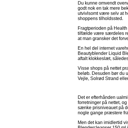
Du kunne omvendt overveje
godt nok en tak mere bek
utvivlsomt være selv at h
shoppens tilholdssted.
Fragtperioden på Health
tilfælde være særdeles 
at man gransker det for
En hel del internet vare
Beautyblender Liquid Ble
aftalt klokkeslæt, således
Visse shops på nettet præ
beløb. Desuden bør du ud
Vejle, Solrød Strand eller
Det er efterhånden ualmin
forretninger på nettet, o
sænke prisniveauet på de
nogle gange præstere fr
Men det kan imidlertid vi
Blendercleanser 150 ml 