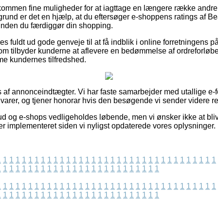
ldkommen fine muligheder for at iagttage en længere række and
und er det en hjælp, at du eftersøger e-shoppens ratings af B
inden du færdiggør din shopping.
s fuldt ud gode genveje til at få indblik i online forretningens 
om tilbyder kunderne at aflevere en bedømmelse af ordreforløbe
mme kundernes tilfredshed.
 af annonceindtægter. Vi har faste samarbejder med utallige e-f
 varer, og tjener honorar hvis den besøgende vi sender videre re
d og e-shops vedligeholdes løbende, men vi ønsker ikke at blive 
er implementeret siden vi nyligst opdaterede vores oplysninger.
1
1
1
1
1
1
1
1
1
1
1
1
1
1
1
1
1
1
1
1
1
1
1
1
1
1
1
1
1
1
1
1
1
1
1
1
1
1
1
1
1
1
1
1
1
1
1
1
1
1
1
1
1
1
1
1
1
1
1
1
1
1
1
1
1
1
1
1
1
1
1
1
1
1
1
1
1
1
1
1
1
1
1
1
1
1
1
1
1
1
1
1
1
1
1
1
1
1
1
1
1
1
1
1
1
1
1
1
1
1
1
1
1
1
1
1
1
1
1
1
1
1