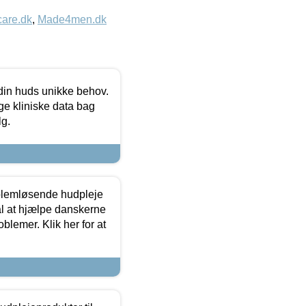
care.dk
,
Made4men.dk
 din huds unikke behov.
ge kliniske data bag
lg.
oblemløsende hudpleje
ål at hjælpe danskerne
lemer. Klik her for at