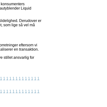
re konsumenters
eautyblender Liquid
pålidelighed. Derudover er
t, som lige så vel må
orretninger eftersom vi
aliserer en transaktion.
stillet ansvarlig for
1
1
1
1
1
1
1
1
1
1
1
1
1
1
1
1
1
1
1
1
1
1
1
1
1
1