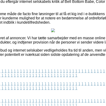
at du eftergår internet selskabets kritik af Bell Bottom Babe, Col
me måde de facto fine løsninger til at få et kig ind i e-butikken
r kunderne mulighed for at notere en bedømmelse af ordreforl
et indblik i kundetilfredsheden.
eret af annoncer. Vi har tætte samarbejder med en masse online f
dukter, og indtjener provision når de personer vi sender videre l
ud og internet selskaber vedligeholdes fra tid til anden, men v
 der potentielt er iværksat siden sidste opdatering af de anvendte
1
1
1
1
1
1
1
1
1
1
1
1
1
1
1
1
1
1
1
1
1
1
1
1
1
1
1
1
1
1
1
1
1
1
1
1
1
1
1
1
1
1
1
1
1
1
1
1
1
1
1
1
1
1
1
1
1
1
1
1
1
1
1
1
1
1
1
1
1
1
1
1
1
1
1
1
1
1
1
1
1
1
1
1
1
1
1
1
1
1
1
1
1
1
1
1
1
1
1
1
1
1
1
1
1
1
1
1
1
1
1
1
1
1
1
1
1
1
1
1
1
1
1
1
1
1
1
1
1
1
1
1
1
1
1
1
1
1
1
1
1
1
1
1
1
1
1
1
1
1
1
1
1
1
1
1
1
1
1
1
1
1
1
1
1
1
1
1
1
1
1
1
1
1
1
1
1
1
1
1
1
1
1