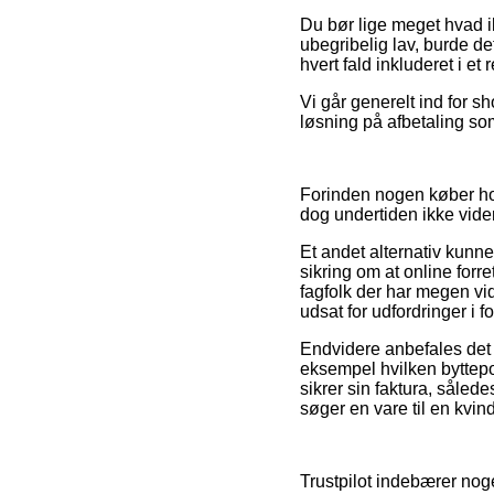
Du bør lige meget hvad ik
ubegribelig lav, burde d
hvert fald inkluderet i e
Vi går generelt ind for s
løsning på afbetaling som
Forinden nogen køber hos 
dog undertiden ikke vider
Et andet alternativ kunn
sikring om at online for
fagfolk der har megen vid
udsat for udfordringer i 
Endvidere anbefales det 
eksempel hvilken byttepoli
sikrer sin faktura, såled
søger en vare til en kvin
Trustpilot indebærer nog