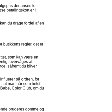
lgspris der anses for
e betalingskort er i
 kan du drage fordel af en
 butikkens regler, det er
uttet, som kan være en
vnligt overvåges af
ce, såfremt du bliver
nfluerer på ordren, for
nt, at man når som helst
om Babe, Color Club, om du
terende brugeres domme og