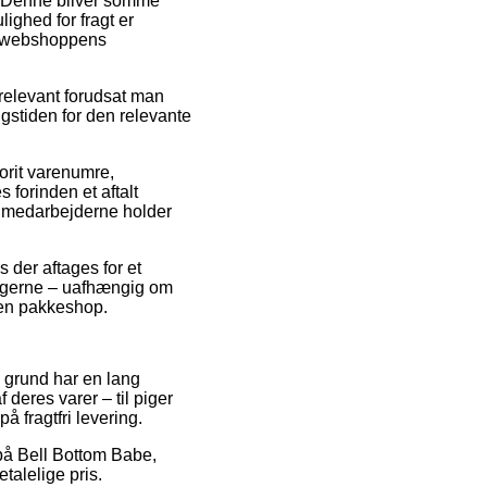
s. Denne bliver somme
ighed for fragt er
ne webshoppens
 relevant forudsat man
ngstiden for den relevante
orit varenumre,
forinden et aftalt
at medarbejderne holder
 der aftages for et
t gerne – uafhængig om
l en pakkeshop.
n grund har en lang
deres varer – til piger
 fragtfri levering.
 på Bell Bottom Babe,
talelige pris.