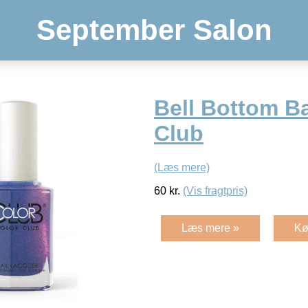
September Salon
Bell Bottom B
Club
(Læs mere)
60
kr.
(Vis fragtpris)
Læs mere »
Kø