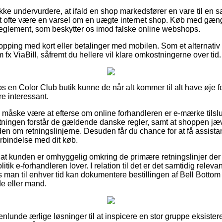
ke undervurdere, at ifald en shop markedsfører en vare til en sa
et ofte være en varsel om en uægte internet shop. Køb med gængs
t reglement, som beskytter os imod falske online webshops.
hopping med kort eller betalinger med mobilen. Som et alternativ
 fx ViaBill, såfremt du hellere vil klare omkostningerne over tid.
en Color Club butik kunne de når alt kommer til alt have øje for
e interessant.
e måske være at efterse om online forhandleren er e-mærke tilsl
retningen forstår de gældende danske regler, samt at shoppen jæ
en om retningslinjerne. Desuden får du chance for at få assistan
forbindelse med dit køb.
at kunden er omhyggelig omkring de primære retningslinjer der i
tik e-forhandleren lover. I relation til det er det samtidig releva
es man til enhver tid kan dokumentere bestillingen af Bell Bott
de eller mand.
enlunde ærlige løsninger til at inspicere en stor gruppe eksis