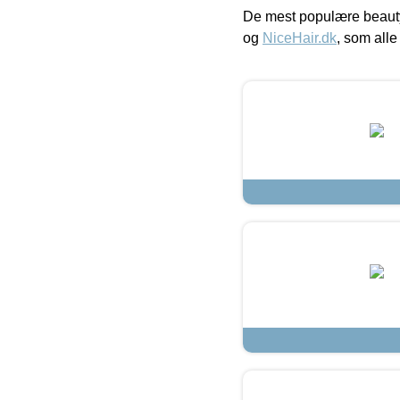
De mest populære beauty
og
NiceHair.dk
, som alle 