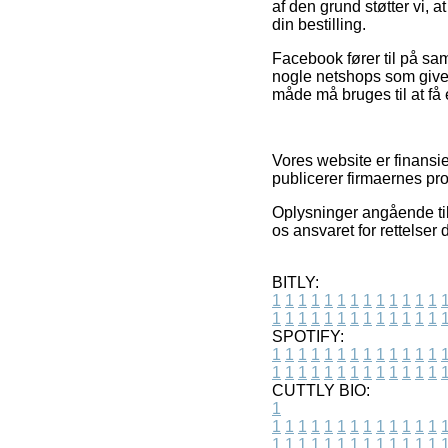
af den grund støtter vi, 
din bestilling.
Facebook fører til på sam
nogle netshops som give
måde må bruges til at få 
Vores website er finansi
publicerer firmaernes pro
Oplysninger angående tilb
os ansvaret for rettelser
BITLY:
1
1
1
1
1
1
1
1
1
1
1
1
1
1
1
1
1
1
1
1
1
1
1
1
1
1
SPOTIFY:
1
1
1
1
1
1
1
1
1
1
1
1
1
1
1
1
1
1
1
1
1
1
1
1
1
1
CUTTLY BIO:
1
1
1
1
1
1
1
1
1
1
1
1
1
1
1
1
1
1
1
1
1
1
1
1
1
1
1