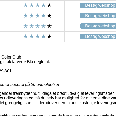
Besøg webshop
Besøg webshop
Besøg webshop
Besøg webshop
 Color Club
lelak farver > Blå neglelak
9-301
jerner baseret på
20
anmeldelser
agender frembyder nu til dags et bredt udvalg af leveringsmåder.
il et udleveringssted, så du selv har mulighed for at hente dine var
g let gængelig, samt tit derudover den mindst kostelige levering
.