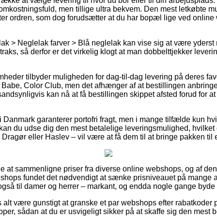
ække at vælge levering til hvor du bor eller til din arbejdsplad
 omkostningsfuld, men tillige ultra bekvem. Den mest letkøbte mul
nter ordren, som dog forudsætter at du har bopæl lige ved onli
ak > Neglelak farver > Blå neglelak kan vise sig at være yderst
raks, så derfor er det virkelig klogt at man dobbelttjekker leveri
mheder tilbyder muligheden for dag-til-dag levering på deres fav
Babe, Color Club, men det afhænger af at bestillingen anbringes 
andsynligvis kan nå at få bestillingen skippet afsted forud for 
 Danmark garanterer portofri fragt, men i mange tilfælde kun hvis
kan du udse dig den mest betalelige leveringsmulighed, hvilke
, Dragør eller Haslev – vil være at få dem til at bringe pakken ti
lle at sammenligne priser fra diverse online webshops, og af de
shops fundet det nødvendigt at sænke prisniveauet på mange af 
også til damer og herrer – markant, og endda nogle gange byde på
s alt være gunstigt at granske et par webshops efter rabatkoder
er, sådan at du er usvigeligt sikker på at skaffe sig den mest be