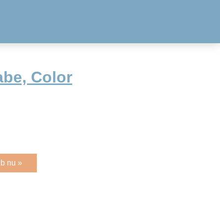
abe, Color
b nu »