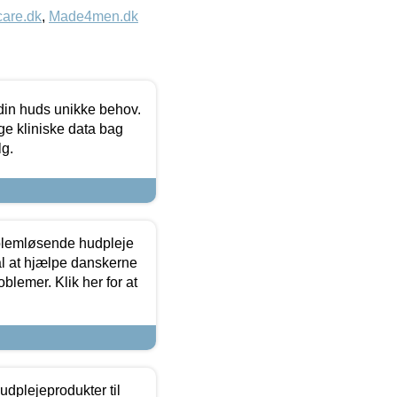
care.dk
,
Made4men.dk
 din huds unikke behov.
ge kliniske data bag
lg.
oblemløsende hudpleje
ål at hjælpe danskerne
lemer. Klik her for at
dplejeprodukter til