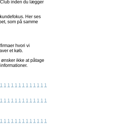
or Club inden du lægger
s kundefokus. Her ses
øbet, som på samme
irmaer hvori vi
aver et køb.
i ønsker ikke at påtage
 informationer.
1
1
1
1
1
1
1
1
1
1
1
1
1
1
1
1
1
1
1
1
1
1
1
1
1
1
1
1
1
1
1
1
1
1
1
1
1
1
1