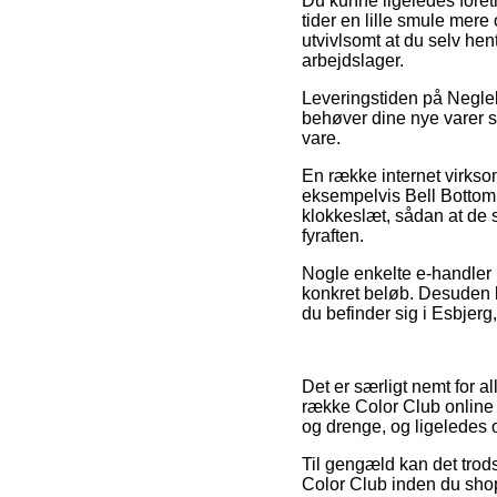
Du kunne ligeledes foretr
tider en lille smule mere
utvivlsomt at du selv he
arbejdslager.
Leveringstiden på Neglel
behøver dine nye varer st
vare.
En række internet virkso
eksempelvis Bell Bottom 
klokkeslæt, sådan at de s
fyraften.
Nogle enkelte e-handler i
konkret beløb. Desuden 
du befinder sig i Esbjerg
Det er særligt nemt for a
række Color Club online 
og drenge, og ligeledes 
Til gengæld kan det trod
Color Club inden du shopp