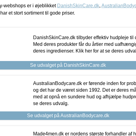
-webshops er i øjeblikket
DanishSkinCare.dk
,
AustralianBody
har et stort sortiment til gode priser.
DanishSkinCare.dk tilbyder effektiv hudpleje til
Med deres produkter får du årtier med uafhængi
deres ingredienser. Klik her for at se deres udva
Se udvalget på DanishSkinCare.dk
AustralianBodycare.dk er førende inden for pr
og det har de været siden 1992. Det er deres m
med at opnå en sundere hud og afhjælpe hudprob
se deres udvalg.
Se udvalget på AustralianBodycare.dk
Made4men.dk er nordens største forhandler af hu