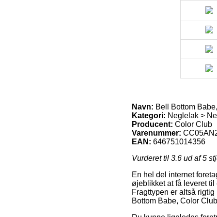
Navn:
Bell Bottom Babe,
Kategori:
Neglelak > Neg
Producent:
Color Club
Varenummer:
CC05AN2
EAN:
646751014356
Vurderet til
3.6
ud af 5 st
En hel del internet foret
øjeblikket at få leveret t
Fragttypen er altså rigti
Bottom Babe, Color Club