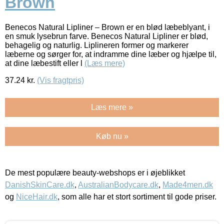
Brown
Benecos Natural Lipliner – Brown er en blød læbeblyant, i
en smuk lysebrun farve. Benecos Natural Lipliner er blød,
behagelig og naturlig. Liplineren former og markerer
læberne og sørger for, at indramme dine læber og hjælpe til,
at dine læbestift eller l
(Læs mere)
37.24
kr.
(Vis fragtpris)
Læs mere »
Køb nu »
De mest populære beauty-webshops er i øjeblikket
DanishSkinCare.dk
,
AustralianBodycare.dk
,
Made4men.dk
og
NiceHair.dk
, som alle har et stort sortiment til gode priser.