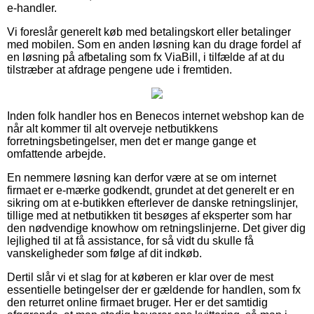
e-handler.
Vi foreslår generelt køb med betalingskort eller betalinger
med mobilen. Som en anden løsning kan du drage fordel af
en løsning på afbetaling som fx ViaBill, i tilfælde af at du
tilstræber at afdrage pengene ude i fremtiden.
Inden folk handler hos en Benecos internet webshop kan de
når alt kommer til alt overveje netbutikkens
forretningsbetingelser, men det er mange gange et
omfattende arbejde.
En nemmere løsning kan derfor være at se om internet
firmaet er e-mærke godkendt, grundet at det generelt er en
sikring om at e-butikken efterlever de danske retningslinjer,
tillige med at netbutikken tit besøges af eksperter som har
den nødvendige knowhow om retningslinjerne. Det giver dig
lejlighed til at få assistance, for så vidt du skulle få
vanskeligheder som følge af dit indkøb.
Dertil slår vi et slag for at køberen er klar over de mest
essentielle betingelser der er gældende for handlen, som fx
den returret online firmaet bruger. Her er det samtidig