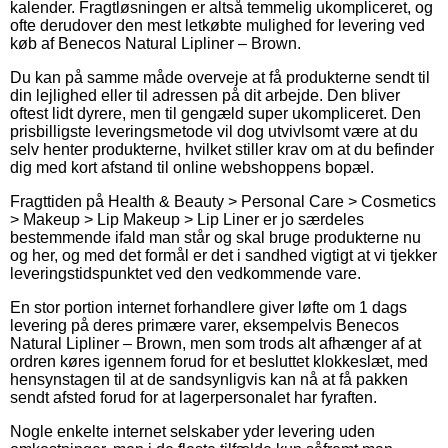
kalender. Fragtløsningen er altså temmelig ukompliceret, og
ofte derudover den mest letkøbte mulighed for levering ved
køb af Benecos Natural Lipliner – Brown.
Du kan på samme måde overveje at få produkterne sendt til
din lejlighed eller til adressen på dit arbejde. Den bliver
oftest lidt dyrere, men til gengæld super ukompliceret. Den
prisbilligste leveringsmetode vil dog utvivlsomt være at du
selv henter produkterne, hvilket stiller krav om at du befinder
dig med kort afstand til online webshoppens bopæl.
Fragttiden på Health & Beauty > Personal Care > Cosmetics
> Makeup > Lip Makeup > Lip Liner er jo særdeles
bestemmende ifald man står og skal bruge produkterne nu
og her, og med det formål er det i sandhed vigtigt at vi tjekker
leveringstidspunktet ved den vedkommende vare.
En stor portion internet forhandlere giver løfte om 1 dags
levering på deres primære varer, eksempelvis Benecos
Natural Lipliner – Brown, men som trods alt afhænger af at
ordren køres igennem forud for et besluttet klokkeslæt, med
hensynstagen til at de sandsynligvis kan nå at få pakken
sendt afsted forud for at lagerpersonalet har fyraften.
Nogle enkelte internet selskaber yder levering uden