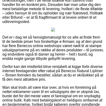
omkostninger, men i de fleste tilfælde kun såfremt man
handler for en konkret pris. Desuden bør man udse dig den
mest betalelige metode til levering, hvilket i de fleste tilfælde
– uden hensyn til om du opholder sig nær Næstved, Holbæk
eller Billund – er at få fragtfirmaet til at levere ordren til et
udleveringssted.
Det er i dag ret så hensigtsmæssigt for os alle at finde frem
til de bedste priser hos forskellige e-firmaer, og af den grund
har flere Benecos online webshops været nødt til at stampe
udsalgspriserne på en række af deres produkter – til juniorer,
og endvidere også til damer og herrer – helt i bund, og
endda nogle gange tilbyde gebyrfri levering.
Derfor kan det imidlertid blive rentabelt at kigge forbi diverse
internet foretagender efter rabat på Benecos Natural Lipliner
– Brown forinden du bestiller, sådan at du er skråsikker på at
få den mest attraktive pris.
Man skal trods alt være klar over, at hvis en forretning på
nettet reklamerer varer til en udsalgspris der er utopisk lav,
burde det for det meste være et faresignal om en snydagtig
online butik. Køb med betalingskort er heldigvis omfavnet af
en bestemmelse, hvilket bistår køberen overfor svindlende