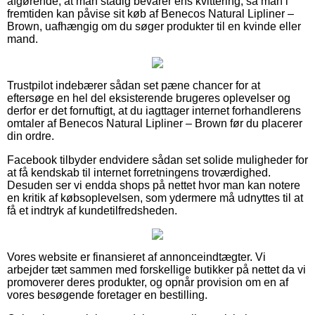
afgørende, at man stadig bevarer ens kvittering, så man i
fremtiden kan påvise sit køb af Benecos Natural Lipliner –
Brown, uafhængig om du søger produkter til en kvinde eller
mand.
Trustpilot indebærer sådan set pæne chancer for at
eftersøge en hel del eksisterende brugeres oplevelser og
derfor er det fornuftigt, at du iagttager internet forhandlerens
omtaler af Benecos Natural Lipliner – Brown før du placerer
din ordre.
Facebook tilbyder endvidere sådan set solide muligheder for
at få kendskab til internet forretningens troværdighed.
Desuden ser vi endda shops på nettet hvor man kan notere
en kritik af købsoplevelsen, som ydermere må udnyttes til at
få et indtryk af kundetilfredsheden.
Vores website er finansieret af annonceindtægter. Vi
arbejder tæt sammen med forskellige butikker på nettet da vi
promoverer deres produkter, og opnår provision om en af
vores besøgende foretager en bestilling.