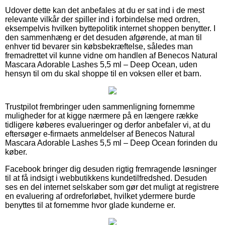
Udover dette kan det anbefales at du er sat ind i de mest
relevante vilkår der spiller ind i forbindelse med ordren,
eksempelvis hvilken byttepolitik internet shoppen benytter. I
den sammenhæng er det desuden afgørende, at man til
enhver tid bevarer sin købsbekræftelse, således man
fremadrettet vil kunne vidne om handlen af Benecos Natural
Mascara Adorable Lashes 5,5 ml – Deep Ocean, uden
hensyn til om du skal shoppe til en voksen eller et barn.
Trustpilot frembringer uden sammenligning fornemme
muligheder for at kigge nærmere på en længere række
tidligere køberes evalueringer og derfor anbefaler vi, at du
eftersøger e-firmaets anmeldelser af Benecos Natural
Mascara Adorable Lashes 5,5 ml – Deep Ocean forinden du
køber.
Facebook bringer dig desuden rigtig fremragende løsninger
til at få indsigt i webbutikkens kundetilfredshed. Desuden
ses en del internet selskaber som gør det muligt at registrere
en evaluering af ordreforløbet, hvilket ydermere burde
benyttes til at fornemme hvor glade kunderne er.