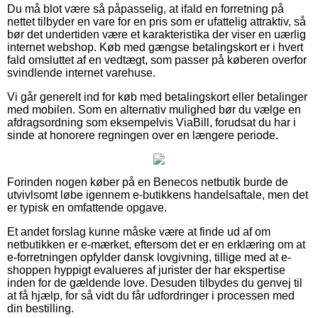
Du må blot være så påpasselig, at ifald en forretning på
nettet tilbyder en vare for en pris som er ufattelig attraktiv, så
bør det undertiden være et karakteristika der viser en uærlig
internet webshop. Køb med gængse betalingskort er i hvert
fald omsluttet af en vedtægt, som passer på køberen overfor
svindlende internet varehuse.
Vi går generelt ind for køb med betalingskort eller betalinger
med mobilen. Som en alternativ mulighed bør du vælge en
afdragsordning som eksempelvis ViaBill, forudsat du har i
sinde at honorere regningen over en længere periode.
Forinden nogen køber på en Benecos netbutik burde de
utvivlsomt løbe igennem e-butikkens handelsaftale, men det
er typisk en omfattende opgave.
Et andet forslag kunne måske være at finde ud af om
netbutikken er e-mærket, eftersom det er en erklæring om at
e-forretningen opfylder dansk lovgivning, tillige med at e-
shoppen hyppigt evalueres af jurister der har ekspertise
inden for de gældende love. Desuden tilbydes du genvej til
at få hjælp, for så vidt du får udfordringer i processen med
din bestilling.