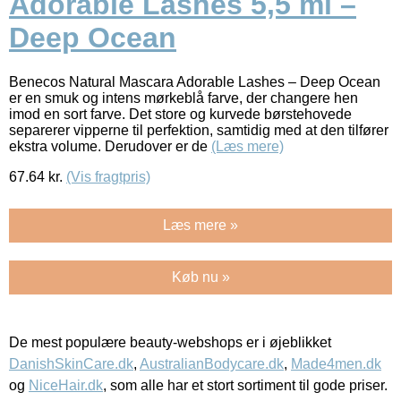
Adorable Lashes 5,5 ml –
Deep Ocean
Benecos Natural Mascara Adorable Lashes – Deep Ocean
er en smuk og intens mørkeblå farve, der changere hen
imod en sort farve. Det store og kurvede børstehovede
separerer vipperne til perfektion, samtidig med at den tilfører
ekstra volume. Derudover er de
(Læs mere)
67.64
kr.
(Vis fragtpris)
Læs mere »
Køb nu »
De mest populære beauty-webshops er i øjeblikket
DanishSkinCare.dk
,
AustralianBodycare.dk
,
Made4men.dk
og
NiceHair.dk
, som alle har et stort sortiment til gode priser.