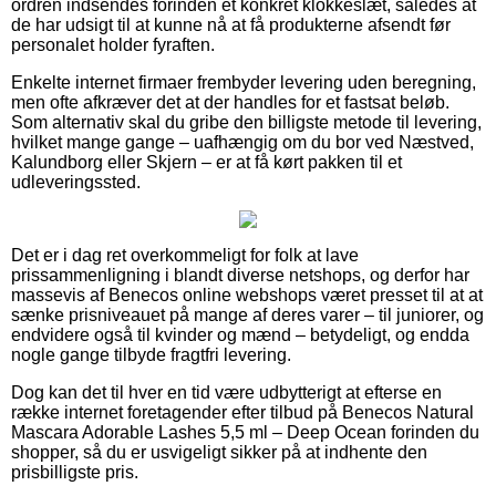
ordren indsendes forinden et konkret klokkeslæt, således at
de har udsigt til at kunne nå at få produkterne afsendt før
personalet holder fyraften.
Enkelte internet firmaer frembyder levering uden beregning,
men ofte afkræver det at der handles for et fastsat beløb.
Som alternativ skal du gribe den billigste metode til levering,
hvilket mange gange – uafhængig om du bor ved Næstved,
Kalundborg eller Skjern – er at få kørt pakken til et
udleveringssted.
Det er i dag ret overkommeligt for folk at lave
prissammenligning i blandt diverse netshops, og derfor har
massevis af Benecos online webshops været presset til at at
sænke prisniveauet på mange af deres varer – til juniorer, og
endvidere også til kvinder og mænd – betydeligt, og endda
nogle gange tilbyde fragtfri levering.
Dog kan det til hver en tid være udbytterigt at efterse en
række internet foretagender efter tilbud på Benecos Natural
Mascara Adorable Lashes 5,5 ml – Deep Ocean forinden du
shopper, så du er usvigeligt sikker på at indhente den
prisbilligste pris.