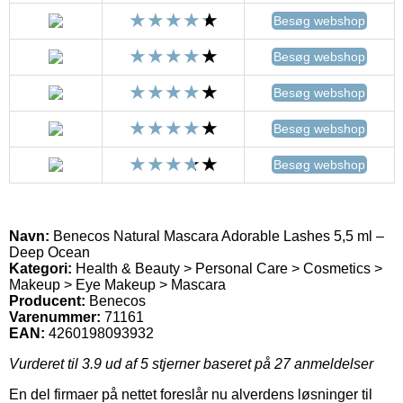
Besøg webshop
Besøg webshop
Besøg webshop
Besøg webshop
Besøg webshop
Navn:
Benecos Natural Mascara Adorable Lashes 5,5 ml –
Deep Ocean
Kategori:
Health & Beauty > Personal Care > Cosmetics >
Makeup > Eye Makeup > Mascara
Producent:
Benecos
Varenummer:
71161
EAN:
4260198093932
Vurderet til
3.9
ud af 5 stjerner baseret på
27
anmeldelser
En del firmaer på nettet foreslår nu alverdens løsninger til