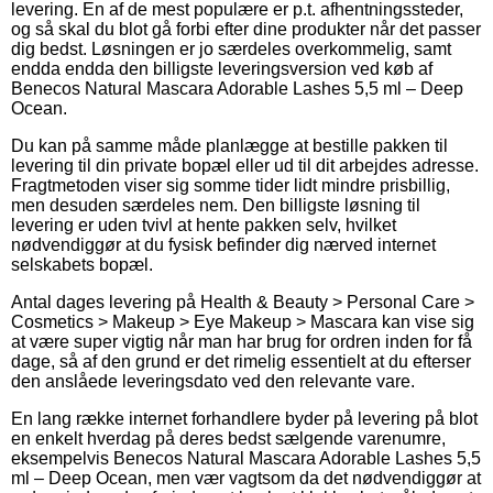
levering. En af de mest populære er p.t. afhentningssteder,
og så skal du blot gå forbi efter dine produkter når det passer
dig bedst. Løsningen er jo særdeles overkommelig, samt
endda endda den billigste leveringsversion ved køb af
Benecos Natural Mascara Adorable Lashes 5,5 ml – Deep
Ocean.
Du kan på samme måde planlægge at bestille pakken til
levering til din private bopæl eller ud til dit arbejdes adresse.
Fragtmetoden viser sig somme tider lidt mindre prisbillig,
men desuden særdeles nem. Den billigste løsning til
levering er uden tvivl at hente pakken selv, hvilket
nødvendiggør at du fysisk befinder dig nærved internet
selskabets bopæl.
Antal dages levering på Health & Beauty > Personal Care >
Cosmetics > Makeup > Eye Makeup > Mascara kan vise sig
at være super vigtig når man har brug for ordren inden for få
dage, så af den grund er det rimelig essentielt at du efterser
den anslåede leveringsdato ved den relevante vare.
En lang række internet forhandlere byder på levering på blot
en enkelt hverdag på deres bedst sælgende varenumre,
eksempelvis Benecos Natural Mascara Adorable Lashes 5,5
ml – Deep Ocean, men vær vagtsom da det nødvendiggør at