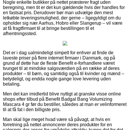
Nogle enkelte butikker på nettet præsterer fragt uden
beregning, men tit er det kun gældende hvis der handles for
en fastsat pris. Derudover bør man udvælge den mest
letkøbte leveringsmulighed, der gerne – ligegyldigt om du
opholder sig nær Aarhus, Hobro eller Slangerup – vil være
at få fragtfirmaet til at bringe bestillingen til et
afhentningssted.
Det er i dag ualmindeligt simpelt for enhver at finde de
laveste priser på flere internet firmaer i Danmark, og på
grund af dette har de fleste Benefit e-forhandlere været
tvunget til at mindske salgsværdien på en række af deres
produkter – til børn, og samtidig også til kvinder og mænd –
betydeligt, og endda nogle gange love levering uden
betaling.
Men det kan imidlertid blive nyttigt at granske visse online
shops efter tilbud på Benefit Badgal Bang Volumizing
Mascara 4 gr før du bestiller, således at man er velinformeret
til at få fat i den billigste pris.
Man skal lige meget hvad være så påvagt, at hvis en
forretning på nettet annoncerer deres produkter for en
salgspris der anses for umådelig attraktiv, kunne det for det