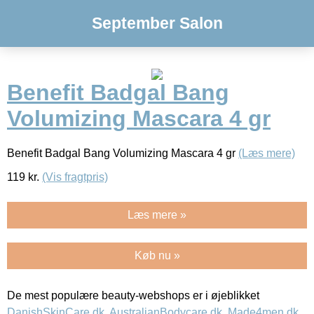
September Salon
Benefit Badgal Bang
Volumizing Mascara 4 gr
Benefit Badgal Bang Volumizing Mascara 4 gr
(Læs mere)
119
kr.
(Vis fragtpris)
Læs mere »
Køb nu »
De mest populære beauty-webshops er i øjeblikket
DanishSkinCare.dk
,
AustralianBodycare.dk
,
Made4men.dk