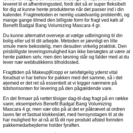
leveret til et afhentningssted, fordi det så er super fleksibelt
for dig at kunne hente produkterne når det passer ind i din
kalender. Fragtmetoden er nemlig usædvanlig problemfri, og
mange gange tilmed den billigste form for fragt ved køb af
Benefit Badgal Bang Volumizing Mascara 4 gr.
Du kunne alternativt overveje at vælge udbringning til din
bolig eller ud til dit arbejde. Metoden er jævnligt en lille
smule mere bekostelig, men desuden virkelig praktisk. Den
prisbilligste leveringsmulighed kan ikke benægtes at være at
hente pakken selv, men den løsning står og falder med at du
lever nær webbutikkens tilholdssted.
Fragttiden på Makeup|Kropp er selvfølgelig yderst vital
forudsat vi har behov for pakken med det samme, så i det
øjemed er det ret så essentielt at vi kigger nærmere på
tidshorisonten for levering på den pågældende vare.
En del firmaer på nettet tilsiger dag-til-dag fragt på en række
varer, eksempelvis Benefit Badgal Bang Volumizing
Mascara 4 gr, men vær obs på at det er påkrævet at ordren
laves før et fastsat klokkeslæt, med hensynstagen til at de
har mulighed for at nå at få dit nye produkt afsted forinden
pakkemedarbejderne holder fyraften.