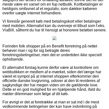
meste være en varsel om en fup netbutik. Kortbetalinger er
heldigvis omfavnet af et regulativ, som dækker køberen
overfor uægte internet forhandlere.
Vi foreslår generelt køb med betalingskort eller betalinger
med mobilen. Alternativt kan du overveje et tilbud som f.eks.
ViaBill, såfremt du har til hensigt at honorere beløbet senere.
Forinden folk shopper på en Benefit forretning på nettet
behøver man i og for sig betragte deres
forretningsbetingelser, men det er undertiden ikke specielt
ophidsende.
Et alternativt forslag kunne derfor være at kontrollere om
webbutikken er medlem af e-mærket, siden det længe har
været et sympol på at internet shoppen efterkommer den
officielle danske lovgivning, udover at den tit revideres af
sagkyndige der har megen viden om de gældende love.
Dette er en god mulighed for en hjælpende hånd, ifald du
møder dilemmaer som følge af dit køb.
For øvrigt er det at foretrække at man er sat ind i de mest
vedkommende betingelser der kan have indvirkning på