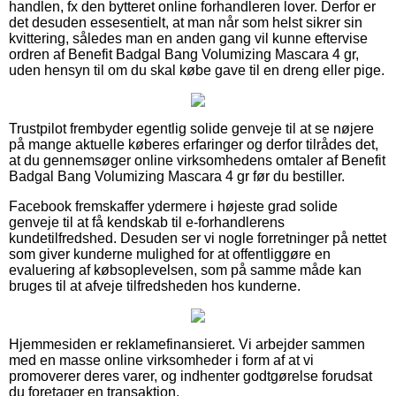
handlen, fx den bytteret online forhandleren lover. Derfor er
det desuden essesentielt, at man når som helst sikrer sin
kvittering, således man en anden gang vil kunne eftervise
ordren af Benefit Badgal Bang Volumizing Mascara 4 gr,
uden hensyn til om du skal købe gave til en dreng eller pige.
Trustpilot frembyder egentlig solide genveje til at se nøjere
på mange aktuelle køberes erfaringer og derfor tilrådes det,
at du gennemsøger online virksomhedens omtaler af Benefit
Badgal Bang Volumizing Mascara 4 gr før du bestiller.
Facebook fremskaffer ydermere i højeste grad solide
genveje til at få kendskab til e-forhandlerens
kundetilfredshed. Desuden ser vi nogle forretninger på nettet
som giver kunderne mulighed for at offentliggøre en
evaluering af købsoplevelsen, som på samme måde kan
bruges til at afveje tilfredsheden hos kunderne.
Hjemmesiden er reklamefinansieret. Vi arbejder sammen
med en masse online virksomheder i form af at vi
promoverer deres varer, og indhenter godtgørelse forudsat
du foretager en transaktion.