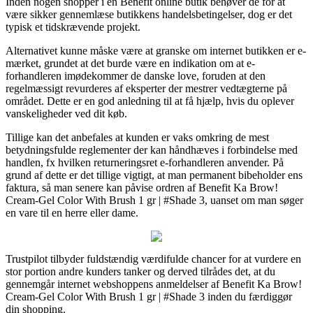
Inden nogen shopper i en Benefit online butik behøver de for at
være sikker gennemlæse butikkens handelsbetingelser, dog er det
typisk et tidskrævende projekt.
Alternativet kunne måske være at granske om internet butikken er e-
mærket, grundet at det burde være en indikation om at e-
forhandleren imødekommer de danske love, foruden at den
regelmæssigt revurderes af eksperter der mestrer vedtægterne på
området. Dette er en god anledning til at få hjælp, hvis du oplever
vanskeligheder ved dit køb.
Tillige kan det anbefales at kunden er vaks omkring de mest
betydningsfulde reglementer der kan håndhæves i forbindelse med
handlen, fx hvilken returneringsret e-forhandleren anvender. På
grund af dette er det tillige vigtigt, at man permanent bibeholder ens
faktura, så man senere kan påvise ordren af Benefit Ka Brow!
Cream-Gel Color With Brush 1 gr | #Shade 3, uanset om man søger
en vare til en herre eller dame.
Trustpilot tilbyder fuldstændig værdifulde chancer for at vurdere en
stor portion andre kunders tanker og derved tilrådes det, at du
gennemgår internet webshoppens anmeldelser af Benefit Ka Brow!
Cream-Gel Color With Brush 1 gr | #Shade 3 inden du færdiggør
din shopping.