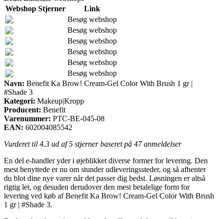
Webshop
Stjerner
Link
Besøg webshop
Besøg webshop
Besøg webshop
Besøg webshop
Besøg webshop
Besøg webshop
Navn:
Benefit Ka Brow! Cream-Gel Color With Brush 1 gr |
#Shade 3
Kategori:
Makeup|Kropp
Producent:
Benefit
Varenummer:
PTC-BE-045-08
EAN:
602004085542
Vurderet til
4.3
ud af 5 stjerner baseret på
47
anmeldelser
En del e-handler yder i øjeblikket diverse former for levering. Den
mest benyttede er nu om stunder udleveringssteder, og så afhenter
du blot dine nye varer når det passer dig bedst. Løsningen er altså
rigtig let, og desuden derudover den mest betalelige form for
levering ved køb af Benefit Ka Brow! Cream-Gel Color With Brush
1 gr | #Shade 3.