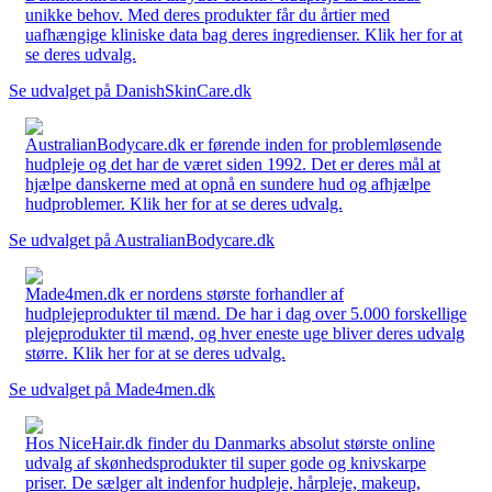
unikke behov. Med deres produkter får du årtier med
uafhængige kliniske data bag deres ingredienser. Klik her for at
se deres udvalg.
Se udvalget på DanishSkinCare.dk
AustralianBodycare.dk er førende inden for problemløsende
hudpleje og det har de været siden 1992. Det er deres mål at
hjælpe danskerne med at opnå en sundere hud og afhjælpe
hudproblemer. Klik her for at se deres udvalg.
Se udvalget på AustralianBodycare.dk
Made4men.dk er nordens største forhandler af
hudplejeprodukter til mænd. De har i dag over 5.000 forskellige
plejeprodukter til mænd, og hver eneste uge bliver deres udvalg
større. Klik her for at se deres udvalg.
Se udvalget på Made4men.dk
Hos NiceHair.dk finder du Danmarks absolut største online
udvalg af skønhedsprodukter til super gode og knivskarpe
priser. De sælger alt indenfor hudpleje, hårpleje, makeup,