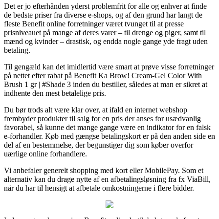
Det er jo efterhånden yderst problemfrit for alle og enhver at finde
de bedste priser fra diverse e-shops, og af den grund har langt de
fleste Benefit online forretninger været tvunget til at presse
prisniveauet på mange af deres varer – til drenge og piger, samt til
mænd og kvinder – drastisk, og endda nogle gange yde fragt uden
betaling.
Til gengæld kan det imidlertid være smart at prøve visse forretninger
på nettet efter rabat på Benefit Ka Brow! Cream-Gel Color With
Brush 1 gr | #Shade 3 inden du bestiller, således at man er sikret at
indhente den mest betalelige pris.
Du bør trods alt være klar over, at ifald en internet webshop
frembyder produkter til salg for en pris der anses for usædvanlig
favorabel, så kunne det mange gange være en indikator for en falsk
e-forhandler. Køb med gængse betalingskort er på den anden side en
del af en bestemmelse, der begunstiger dig som køber overfor
uærlige online forhandlere.
Vi anbefaler generelt shopping med kort eller MobilePay. Som et
alternativ kan du drage nytte af en afbetalingsløsning fra fx ViaBill,
når du har til hensigt at afbetale omkostningerne i flere bidder.