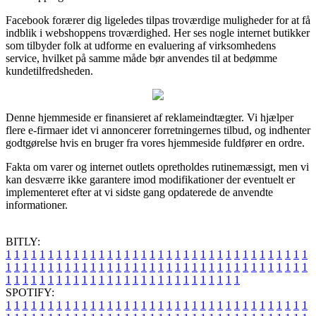
Facebook forærer dig ligeledes tilpas troværdige muligheder for at få
indblik i webshoppens troværdighed. Her ses nogle internet butikker
som tilbyder folk at udforme en evaluering af virksomhedens
service, hvilket på samme måde bør anvendes til at bedømme
kundetilfredsheden.
Denne hjemmeside er finansieret af reklameindtægter. Vi hjælper
flere e-firmaer idet vi annoncerer forretningernes tilbud, og indhenter
godtgørelse hvis en bruger fra vores hjemmeside fuldfører en ordre.
Fakta om varer og internet outlets opretholdes rutinemæssigt, men vi
kan desværre ikke garantere imod modifikationer der eventuelt er
implementeret efter at vi sidste gang opdaterede de anvendte
informationer.
BITLY:
1
1
1
1
1
1
1
1
1
1
1
1
1
1
1
1
1
1
1
1
1
1
1
1
1
1
1
1
1
1
1
1
1
1
1
1
1
1
1
1
1
1
1
1
1
1
1
1
1
1
1
1
1
1
1
1
1
1
1
1
1
1
1
1
1
1
1
1
1
1
1
1
1
1
1
1
1
1
1
1
1
1
1
1
1
1
1
1
1
1
1
1
1
1
1
1
1
1
1
1
SPOTIFY:
1
1
1
1
1
1
1
1
1
1
1
1
1
1
1
1
1
1
1
1
1
1
1
1
1
1
1
1
1
1
1
1
1
1
1
1