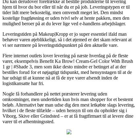
Du kan derudover foretrække at bestille produkterne til levering
hjem til hvor du bor eller til når du er på job. Leveringstypen er til
tider lidt mere bekostelig, men omvendt meget let. Den mindst
kostelige fragtløsning er uden tvivl selv at hente pakken, men den
mulighed beroer på at du lever lige ved e-handlens arbejdslager.
Leveringstiden på Makeup|Kropp er jo super essentiel ifald man
behøver varen øjeblikkeligt, så i det øjemed er det skam relevant at
vi ser nærmere på leveringstidspunktet på den aktuelle vare.
Flere internet outlets lover levering på næste hverdag på de fleste
varer, eksempelvis Benefit Ka Brow! Cream-Gel Color With Brush
1 gr | #Shade 3, men som ikke desto mindre er betinget af at der
bestilles forud for et nøjagtigt tidspunkt, med hensynstagen til at de
har udsigt til at kunne nå at få de nye varer afsendt inden de
logistikansatte har fri.
Nogle få forhandlere på nettet præsterer levering uden
omkostninger, men undertiden kun hvis man shopper for et bestemt
beløb. Alternativt bør man udse dig den mest letkøbte slags levering,
hvilket i de fleste tilfælde – uden hensyn til om du opholder sig i
Viborg, Skive eller Grindsted – er at få fragtfirmaet til at levere dine
varer til et afhentningssted.