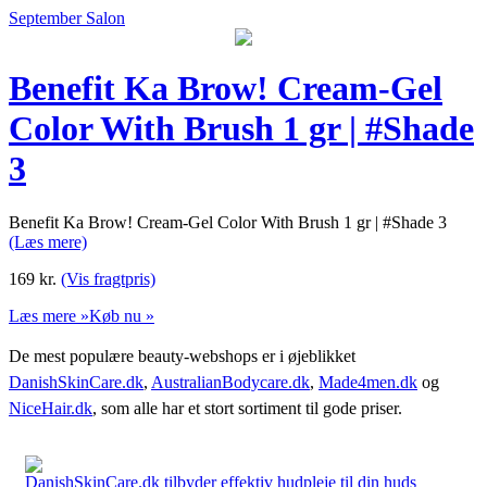
September Salon
Benefit Ka Brow! Cream-Gel
Color With Brush 1 gr | #Shade
3
Benefit Ka Brow! Cream-Gel Color With Brush 1 gr | #Shade 3
(Læs mere)
169
kr.
(Vis fragtpris)
Læs mere »
Køb nu »
De mest populære beauty-webshops er i øjeblikket
DanishSkinCare.dk
,
AustralianBodycare.dk
,
Made4men.dk
og
NiceHair.dk
, som alle har et stort sortiment til gode priser.
DanishSkinCare.dk tilbyder effektiv hudpleje til din huds