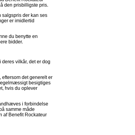
 den prisbilligste pris.
en salgspris der kan ses
ger er imidlertid
unne du benytte en
lere bidder.
 deres vilkår, det er dog
eftersom det generelt er
regelmæssigt besigtiges
et, hvis du oplever
åndhæves i forbindelse
det på samme måde
en af Benefit Rockateur