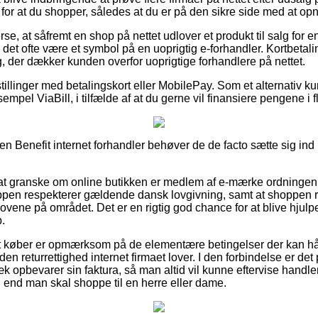
for at du shopper, således at du er på den sikre side med at opnå
rse, at såfremt en shop på nettet udlover et produkt til salg for 
det ofte være et symbol på en uoprigtig e-forhandler. Kortbetalin
g, der dækker kunden overfor uoprigtige forhandlere på nettet.
tillinger med betalingskort eller MobilePay. Som et alternativ k
empel ViaBill, i tilfælde af at du gerne vil finansiere pengene i f
en Benefit internet forhandler behøver de de facto sætte sig ind i
at granske om online butikken er medlem af e-mærke ordningen, 
ppen respekterer gældende dansk lovgivning, samt at shoppen 
 lovene på området. Det er en rigtig god chance for at blive hjulp
.
 at køber er opmærksom på de elementære betingelser der kan h
den returrettighed internet firmaet lover. I den forbindelse er 
k opbevarer sin faktura, så man altid vil kunne eftervise handl
 end man skal shoppe til en herre eller dame.