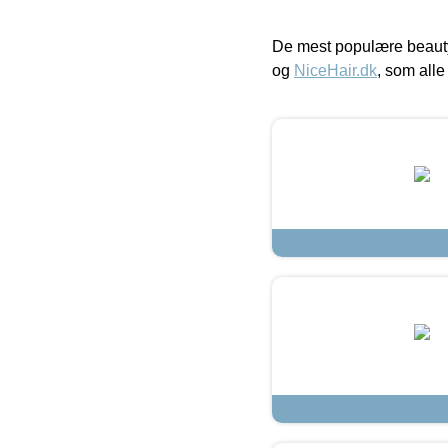
De mest populære beauty
og
NiceHair.dk
, som alle 