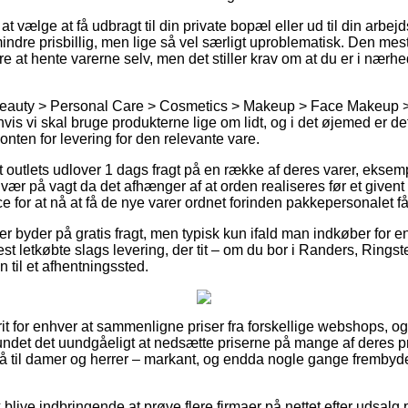
at vælge at få udbragt til din private bopæl eller ud til din arbej
ndre prisbillig, men lige så vel særligt uproblematisk. Den mest
 at hente varerne selv, men det stiller krav om at du er i nærhe
Beauty > Personal Care > Cosmetics > Makeup > Face Makeup >
vis vi skal bruge produkterne lige om lidt, og i det øjemed er de
nten for levering for den relevante vare.
outlets udlover 1 dags fragt på en række af deres varer, eksem
ær på vagt da det afhænger af at orden realiseres før et givent
e for at nå at få de nye varer ordnet forinden pakkepersonalet får 
er byder på gratis fragt, men typisk kun ifald man indkøber for en
 letkøbte slags levering, der tit – om du bor i Randers, Ringsted
en til et afhentningssted.
rit for enhver at sammenligne priser fra forskellige webshops, og 
undet det uundgåeligt at nedsætte priserne på mange af deres pro
å til damer og herrer – markant, og endda nogle gange frembyd
blive indbringende at prøve flere firmaer på nettet efter udsalg