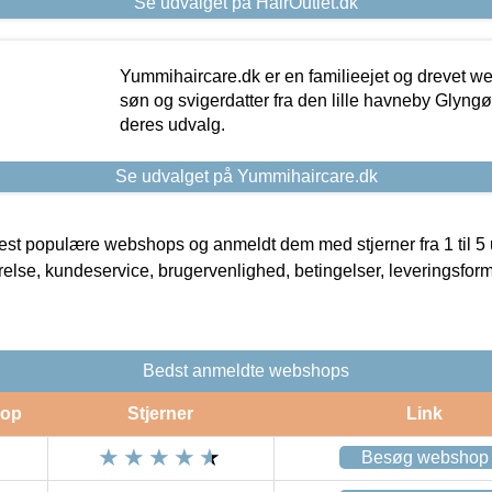
Se udvalget på HairOutlet.dk
Yummihaircare.dk er en familieejet og drevet we
søn og svigerdatter fra den lille havneby Glyngøre
deres udvalg.
Se udvalget på Yummihaircare.dk
t populære webshops og anmeldt dem med stjerner fra 1 til 5 ud
rrelse, kundeservice, brugervenlighed, betingelser, leveringsfor
Bedst anmeldte webshops
op
Stjerner
Link
Besøg webshop