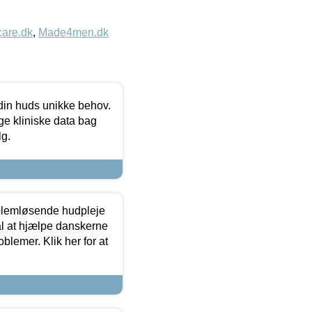
care.dk
,
Made4men.dk
 din huds unikke behov.
ge kliniske data bag
lg.
oblemløsende hudpleje
ål at hjælpe danskerne
lemer. Klik her for at