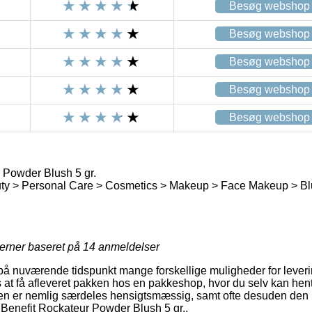
Besøg webshop
Besøg webshop
Besøg webshop
Besøg webshop
Besøg webshop
 Powder Blush 5 gr.
ty > Personal Care > Cosmetics > Makeup > Face Makeup > Bl
jerner baseret på
14
anmeldelser
 på nuværende tidspunkt mange forskellige muligheder for leveri
s at få afleveret pakken hos en pakkeshop, hvor du selv kan hent
gen er nemlig særdeles hensigtsmæssig, samt ofte desuden den 
 Benefit Rockateur Powder Blush 5 gr..