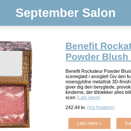
September Salon
Benefit Rocka
Powder Blush 
Benefit Rockateur Powder Blus
sceneglød i ansigtet! Giv den f
rosengyldne metallisk 3D-finis
giver dig den berygtede, provo
kinderne, der tiltrækker alles b
scen
(Læs mere)
242.44
kr.
(Vis fragtpris)
Læs mere »
Kø