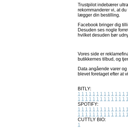
Trustpilot indebærer ultr
rekommanderer vi, at du v
lægger din bestilling.
Facebook bringer dig tilli
Desuden ses nogle forret
hvilket desuden bør udnytt
Vores side er reklamefin
butikkernes tilbud, og tj
Data angående varer og o
blevet foretaget efter a
BITLY:
1
1
1
1
1
1
1
1
1
1
1
1
1
1
1
1
1
1
1
1
1
1
1
1
1
1
SPOTIFY:
1
1
1
1
1
1
1
1
1
1
1
1
1
1
1
1
1
1
1
1
1
1
1
1
1
1
CUTTLY BIO:
1