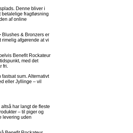
dsplads. Denne bliver i
 betalelige fragtløsning
den af online
 Blushes & Bronzers er
t rimelig afgørende at vi
pelvis Benefit Rockateur
 tidspunkt, med det
fri.
 fastsat sum. Alternativt
 eller Jyllinge – vil
altså har langt de fleste
dukter – til piger og
e levering uden
 på Benefit Rockateur