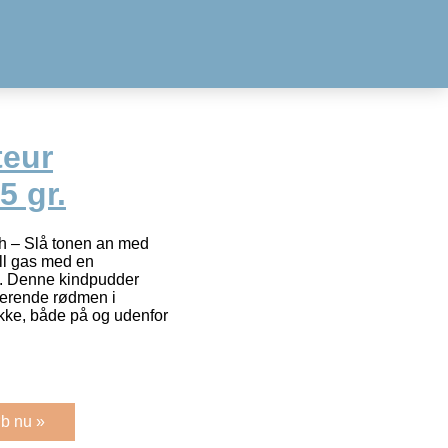
teur
5 gr.
h – Slå tonen an med
ull gas med en
h. Denne kindpudder
kerende rødmen i
likke, både på og udenfor
b nu »