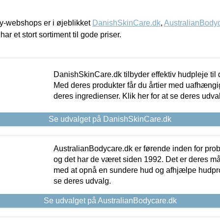
-webshops er i øjeblikket
DanishSkinCare.dk
,
AustralianBody
har et stort sortiment til gode priser.
DanishSkinCare.dk tilbyder effektiv hudpleje til
Med deres produkter får du årtier med uafhængi
deres ingredienser. Klik her for at se deres udva
Se udvalget på DanishSkinCare.dk
AustralianBodycare.dk er førende inden for pr
og det har de været siden 1992. Det er deres m
med at opnå en sundere hud og afhjælpe hudprob
se deres udvalg.
Se udvalget på AustralianBodycare.dk