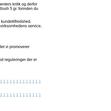
nters kritik og derfor
lush 5 gr. forinden du
s kundetilfredshed.
f virksomhedens service,
det vi promoverer
od reguleringer der er
1
1
1
1
1
1
1
1
1
1
1
1
1
1
1
1
1
1
1
1
1
1
1
1
1
1