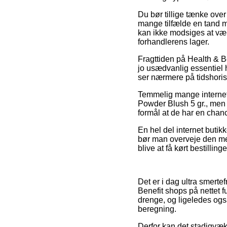
Du bør tillige tænke over 
mange tilfælde en tand mi
kan ikke modsiges at være
forhandlerens lager.
Fragttiden på Health & 
jo usædvanlig essentiel h
ser nærmere på tidshoriso
Temmelig mange internet 
Powder Blush 5 gr., men v
formål at de har en chanc
En hel del internet butikk
bør man overveje den mest
blive at få kørt bestilling
Det er i dag ultra smertef
Benefit shops på nettet f
drenge, og ligeledes ogs
beregning.
Derfor kan det stadigvæk 