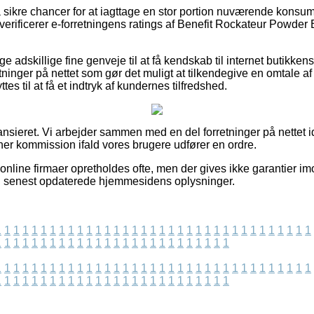
a sikre chancer for at iagttage en stor portion nuværende konsume
erificerer e-forretningens ratings af Benefit Rockateur Powder B
ge adskillige fine genveje til at få kendskab til internet butikken
ninger på nettet som gør det muligt at tilkendegive en omtale a
es til at få et indtryk af kundernes tilfredshed.
ansieret. Vi arbejder sammen med en del forretninger på nettet i
ener kommission ifald vores brugere udfører en ordre.
nline firmaer opretholdes ofte, men der gives ikke garantier im
t vi senest opdaterede hjemmesidens oplysninger.
1
1
1
1
1
1
1
1
1
1
1
1
1
1
1
1
1
1
1
1
1
1
1
1
1
1
1
1
1
1
1
1
1
1
1
1
1
1
1
1
1
1
1
1
1
1
1
1
1
1
1
1
1
1
1
1
1
1
1
1
1
1
1
1
1
1
1
1
1
1
1
1
1
1
1
1
1
1
1
1
1
1
1
1
1
1
1
1
1
1
1
1
1
1
1
1
1
1
1
1
1
1
1
1
1
1
1
1
1
1
1
1
1
1
1
1
1
1
1
1
1
1