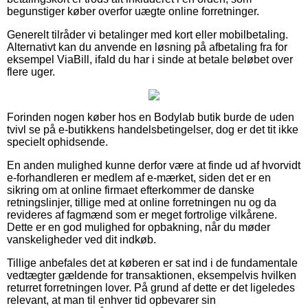
begunstiger køber overfor uægte online forretninger.
Generelt tilråder vi betalinger med kort eller mobilbetaling.
Alternativt kan du anvende en løsning på afbetaling fra for
eksempel ViaBill, ifald du har i sinde at betale beløbet over
flere uger.
Forinden nogen køber hos en Bodylab butik burde de uden
tvivl se på e-butikkens handelsbetingelser, dog er det tit ikke
specielt ophidsende.
En anden mulighed kunne derfor være at finde ud af hvorvidt
e-forhandleren er medlem af e-mærket, siden det er en
sikring om at online firmaet efterkommer de danske
retningslinjer, tillige med at online forretningen nu og da
revideres af fagmænd som er meget fortrolige vilkårene.
Dette er en god mulighed for opbakning, når du møder
vanskeligheder ved dit indkøb.
Tillige anbefales det at køberen er sat ind i de fundamentale
vedtægter gældende for transaktionen, eksempelvis hvilken
returret forretningen lover. På grund af dette er det ligeledes
relevant, at man til enhver tid opbevarer sin