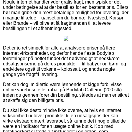
Nogle internet handler yder gratis fragt, men typisk er det
under betingelse af at der bestilles for en bestemt pris. Ellers
bør man gribe den mest betalelige mulighed for levering, der
i mange tilfælde – uanset om du bor nær Næstved, Korsør
eller Brande – vil blive at få fragtmanden til at levere
bestillingen til et afhentningssted.
Det er jo ret simpelt for alle at analysere priser på flere
internet virksomheder, og derfor har de fleste Bodylab
forretninger på nettet fundet det nødvendigt at nedskære
udsalgspriserne på deres produkter – til babyer og børn, og
endvidere også til voksne – kolossalt, og endda nogle
gange yde fragtfri levering.
Det kan dog imidlertid være lønnende at kigge forbi visse
online varehuse efter rabat på Bodylab Caffeine (200 stk)
inden du gennemfører din bestilling, således at man er sikret
at skaffe sig den billigste pris.
Du skal ikke desto mindre ikke overse, at hvis en internet
virksomhed udlover produkter til en udsalgspris der kan
virke ekstraordinært favorabel, så kunne det i nogle tilfælde
være en indikator for en uægte online butik. Køb med
betalingskort er trods alt inkluderet i en orden, som