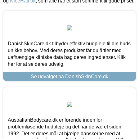
og
NiceHair.dk
, som alle har et stort sortiment til gode priser.
DanishSkinCare.dk tilbyder effektiv hudpleje til din huds
unikke behov. Med deres produkter får du årtier med
uafhængige kliniske data bag deres ingredienser. Klik
her for at se deres udvalg.
Se udvalget på DanishSkinCare.dk
AustralianBodycare.dk er førende inden for
problemløsende hudpleje og det har de været siden
1992. Det er deres mål at hjælpe danskerne med at