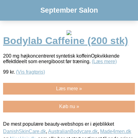
September Salon
Bodylab Caffeine (200 stk)
200 mg højkoncentreret syntetisk koffeinOpkvikkende
effektIdeelt som energiboost før træning.
(Læs mere)
99
kr.
(Vis fragtpris)
Læs mere »
Køb nu »
De mest populære beauty-webshops er i øjeblikket
DanishSkinCare.dk
,
AustralianBodycare.dk
,
Made4men.dk