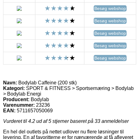
Besøg webshop
Besøg webshop
Besøg webshop
Besøg webshop
Besøg webshop
Navn:
Bodylab Caffeine (200 stk)
Kategori:
SPORT & FITNESS > Sportsernæring > Bodylab
> Bodylab Energi
Producent:
Bodylab
Varenummer:
23236
EAN:
5711657050069
Vurderet til
4.2
ud af 5 stjerner baseret på
33
anmeldelser
En hel del outlets på nettet udlover nu flere løsninger til
levering. En af favoritterne er for nærværende at få afleveret