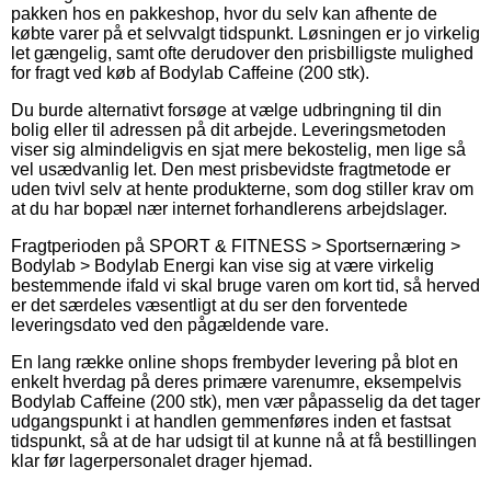
pakken hos en pakkeshop, hvor du selv kan afhente de
købte varer på et selvvalgt tidspunkt. Løsningen er jo virkelig
let gængelig, samt ofte derudover den prisbilligste mulighed
for fragt ved køb af Bodylab Caffeine (200 stk).
Du burde alternativt forsøge at vælge udbringning til din
bolig eller til adressen på dit arbejde. Leveringsmetoden
viser sig almindeligvis en sjat mere bekostelig, men lige så
vel usædvanlig let. Den mest prisbevidste fragtmetode er
uden tvivl selv at hente produkterne, som dog stiller krav om
at du har bopæl nær internet forhandlerens arbejdslager.
Fragtperioden på SPORT & FITNESS > Sportsernæring >
Bodylab > Bodylab Energi kan vise sig at være virkelig
bestemmende ifald vi skal bruge varen om kort tid, så herved
er det særdeles væsentligt at du ser den forventede
leveringsdato ved den pågældende vare.
En lang række online shops frembyder levering på blot en
enkelt hverdag på deres primære varenumre, eksempelvis
Bodylab Caffeine (200 stk), men vær påpasselig da det tager
udgangspunkt i at handlen gemmenføres inden et fastsat
tidspunkt, så at de har udsigt til at kunne nå at få bestillingen
klar før lagerpersonalet drager hjemad.