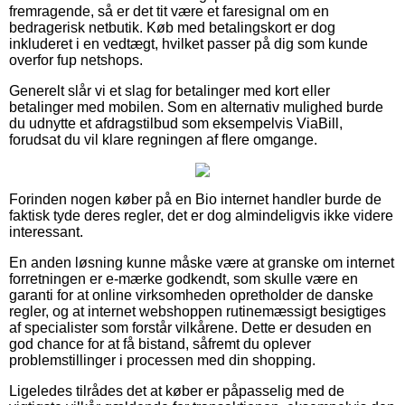
fremragende, så er det tit være et faresignal om en
bedragerisk netbutik. Køb med betalingskort er dog
inkluderet i en vedtægt, hvilket passer på dig som kunde
overfor fup netshops.
Generelt slår vi et slag for betalinger med kort eller
betalinger med mobilen. Som en alternativ mulighed burde
du udnytte et afdragstilbud som eksempelvis ViaBill,
forudsat du vil klare regningen af flere omgange.
Forinden nogen køber på en Bio internet handler burde de
faktisk tyde deres regler, det er dog almindeligvis ikke videre
interessant.
En anden løsning kunne måske være at granske om internet
forretningen er e-mærke godkendt, som skulle være en
garanti for at online virksomheden opretholder de danske
regler, og at internet webshoppen rutinemæssigt besigtiges
af specialister som forstår vilkårene. Dette er desuden en
god chance for at få bistand, såfremt du oplever
problemstillinger i processen med din shopping.
Ligeledes tilrådes det at køber er påpasselig med de