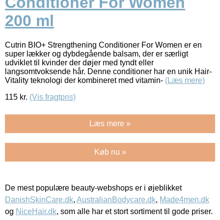
Conditioner For Women
200 ml
Cutrin BIO+ Strengthening Conditioner For Women er en
super lækker og dybdegående balsam, der er særligt
udviklet til kvinder der døjer med tyndt eller
langsomtvoksende hår. Denne conditioner har en unik Hair-
Vitality teknologi der kombineret med vitamin-
(Læs mere)
115
kr.
(Vis fragtpris)
Læs mere »
Køb nu »
De mest populære beauty-webshops er i øjeblikket
DanishSkinCare.dk
,
AustralianBodycare.dk
,
Made4men.dk
og
NiceHair.dk
, som alle har et stort sortiment til gode priser.