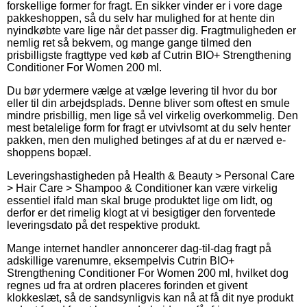
forskellige former for fragt. En sikker vinder er i vore dage
pakkeshoppen, så du selv har mulighed for at hente din
nyindkøbte vare lige når det passer dig. Fragtmuligheden er
nemlig ret så bekvem, og mange gange tilmed den
prisbilligste fragttype ved køb af Cutrin BIO+ Strengthening
Conditioner For Women 200 ml.
Du bør ydermere vælge at vælge levering til hvor du bor
eller til din arbejdsplads. Denne bliver som oftest en smule
mindre prisbillig, men lige så vel virkelig overkommelig. Den
mest betalelige form for fragt er utvivlsomt at du selv henter
pakken, men den mulighed betinges af at du er nærved e-
shoppens bopæl.
Leveringshastigheden på Health & Beauty > Personal Care
> Hair Care > Shampoo & Conditioner kan være virkelig
essentiel ifald man skal bruge produktet lige om lidt, og
derfor er det rimelig klogt at vi besigtiger den forventede
leveringsdato på det respektive produkt.
Mange internet handler annoncerer dag-til-dag fragt på
adskillige varenumre, eksempelvis Cutrin BIO+
Strengthening Conditioner For Women 200 ml, hvilket dog
regnes ud fra at ordren placeres forinden et givent
klokkeslæt, så de sandsynligvis kan nå at få dit nye produkt