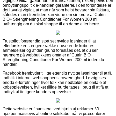
vigtigste vilkår gældende for transaktionen, eksempelvis den
ombytningspolitik e-handlen garanterer. I den forbindelse er
det i øvrigt vigtigt, at man når som helst bevarer sin faktura,
således man i fremtiden kan vidne om sin ordre af Cutrin
BIO+ Strengthening Conditioner For Women 200 ml,
uafhængig om du skal shoppe til en dame eller herre.
Trustpilot forærer dig stort set nyttige løsninger til at
efterforske en længere række nuværende køberes
anmeldelser og af den grund foreslåes det, at du ser
nærmere på webbutikkens omtaler af Cutrin BIO+
Strengthening Conditioner For Women 200 ml inden du
handler.
Facebook frembyder tillige egentlig nyttige løsninger til at få
indblik i internet webshoppens troværdighed. I øvrigt ses
endda e-forretninger hvor folk kan nedfælde en omtale af
købsoplevelsen, hvilket tillige burde tages i brug til at få et
indtryk af tidligere kunders oplevelser.
Dette website er finansieret ved hjælp af reklamer. Vi
hjælper massevis af online selskaber når vi præsenterer