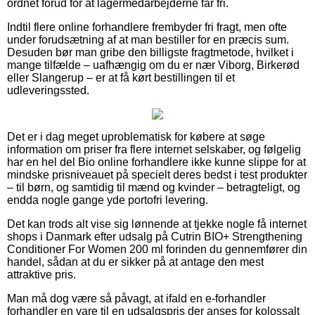
ordnet forud for at lagermedarbejderne får fri.
Indtil flere online forhandlere frembyder fri fragt, men ofte
under forudsætning af at man bestiller for en præcis sum.
Desuden bør man gribe den billigste fragtmetode, hvilket i
mange tilfælde – uafhængig om du er nær Viborg, Birkerød
eller Slangerup – er at få kørt bestillingen til et
udleveringssted.
Det er i dag meget uproblematisk for købere at søge
information om priser fra flere internet selskaber, og følgelig
har en hel del Bio online forhandlere ikke kunne slippe for at
mindske prisniveauet på specielt deres bedst i test produkter
– til børn, og samtidig til mænd og kvinder – betragteligt, og
endda nogle gange yde portofri levering.
Det kan trods alt vise sig lønnende at tjekke nogle få internet
shops i Danmark efter udsalg på Cutrin BIO+ Strengthening
Conditioner For Women 200 ml forinden du gennemfører din
handel, sådan at du er sikker på at antage den mest
attraktive pris.
Man må dog være så påvagt, at ifald en e-forhandler
forhandler en vare til en udsalgspris der anses for kolossalt