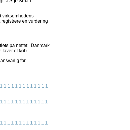
ogica Age Smart
net virksomhedens
 registrere en vurdering
tlets på nettet i Danmark
 laver et køb.
ansvarlig for
1
1
1
1
1
1
1
1
1
1
1
1
1
1
1
1
1
1
1
1
1
1
1
1
1
1
1
1
1
1
1
1
1
1
1
1
1
1
1