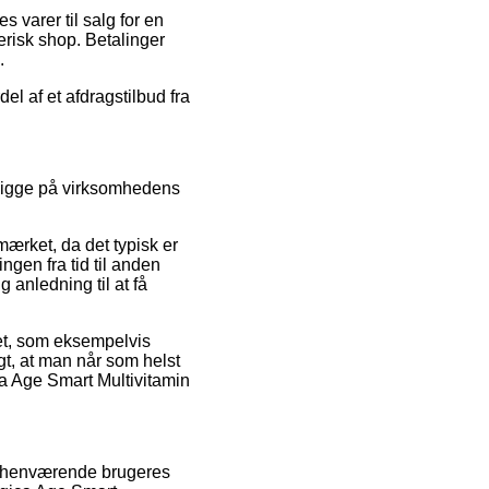
 varer til salg for en
risk shop. Betalinger
.
el af et afdragstilbud fra
 kigge på virksomhedens
mærket, da det typisk er
ingen fra tid til anden
 anledning til at få
bet, som eksempelvis
gt, at man når som helst
a Age Smart Multivitamin
forhenværende brugeres