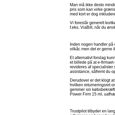
Man må ikke desto mindre
pris som kan virke græns
med kort er dog inkludere
Vi foreslår generelt kort
f.eks. ViaBill, når du øns
Inden nogen handler på 
vilkår, men det er gerne
Et alternativt forslag ku
et billede på at e-firmaet
revideres af specialister
assistance, såfremt du op
Derudover er det klogt a
hvilken returneringsret 
gemmer sin købsbekræfte
Power Firm 15 ml, uafhæng
Trustpilot tilbyder en l