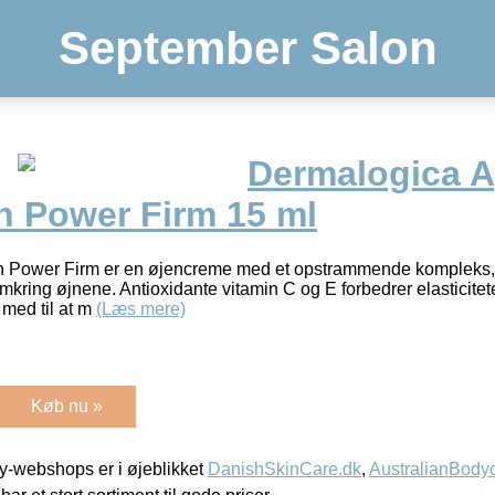
September Salon
Dermalogica A
n Power Firm 15 ml
n Power Firm er en øjencreme med et opstrammende kompleks, s
kring øjnene. Antioxidante vitamin C og E forbedrer elasticitet
 med til at m
(Læs mere)
Køb nu »
-webshops er i øjeblikket
DanishSkinCare.dk
,
AustralianBody