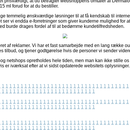
det prisværdigt, at du betragter webshoppens omtaler af Dermal
 ml forud for at du bestiller.
lige temmelig ønskværdige løsninger til at få kendskab til inter
t ser vi endda e-forretninger som giver kunderne mulighed for at
med burde drages fordel af til at bedømme kundetilfredsheden.
ret af reklamer. Vi har et fast samarbejde med en lang række ou
es tilbud, og tjener godtgørelse hvis de personer vi sender videre
og netshops opretholdes hele tiden, men man kan ikke stille os 
is er iværksat efter at vi sidst opdaterede websitets oplysninger.
1
1
1
1
1
1
1
1
1
1
1
1
1
1
1
1
1
1
1
1
1
1
1
1
1
1
1
1
1
1
1
1
1
1
1
1
1
1
1
1
1
1
1
1
1
1
1
1
1
1
1
1
1
1
1
1
1
1
1
1
1
1
1
1
1
1
1
1
1
1
1
1
1
1
1
1
1
1
1
1
1
1
1
1
1
1
1
1
1
1
1
1
1
1
1
1
1
1
1
1
1
1
1
1
1
1
1
1
1
1
1
1
1
1
1
1
1
1
1
1
1
1
1
1
1
1
1
1
1
1
1
1
1
1
1
1
1
1
1
1
1
1
1
1
1
1
1
1
1
1
1
1
1
1
1
1
1
1
1
1
1
1
1
1
1
1
1
1
1
1
1
1
1
1
1
1
1
1
1
1
1
1
1