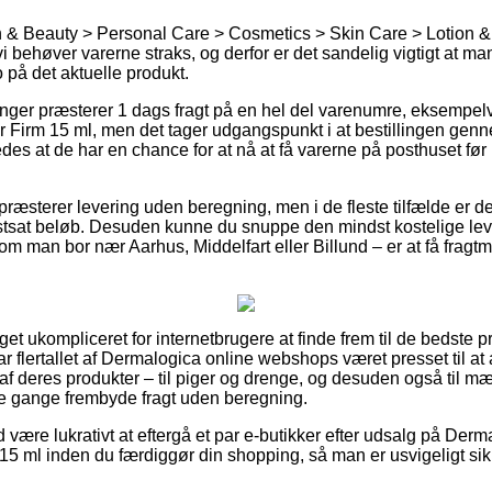
 & Beauty > Personal Care > Cosmetics > Skin Care > Lotion & M
vi behøver varerne straks, og derfor er det sandelig vigtigt at ma
 på det aktuelle produkt.
ninger præsterer 1 dags fragt på en hel del varenumre, eksempe
 Firm 15 ml, men det tager udgangspunkt i at bestillingen genne
edes at de har en chance for at nå at få varerne på posthuset f
 præsterer levering uden beregning, men i de fleste tilfælde er d
astsat beløb. Desuden kunne du snuppe den mindst kostelige lev
m man bor nær Aarhus, Middelfart eller Billund – er at få fragtm
et ukompliceret for internetbrugere at finde frem til de bedste pr
r flertallet af Dermalogica online webshops været presset til at
 deres produkter – til piger og drenge, og desuden også til m
le gange frembyde fragt uden beregning.
id være lukrativt at eftergå et par e-butikker efter udsalg på De
15 ml inden du færdiggør din shopping, så man er usvigeligt sik