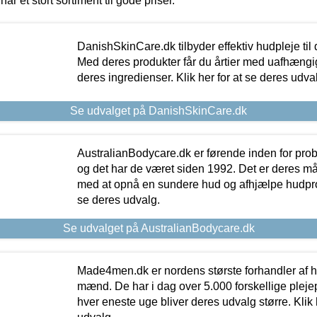
har et stort sortiment til gode priser.
DanishSkinCare.dk tilbyder effektiv hudpleje til
Med deres produkter får du årtier med uafhængi
deres ingredienser. Klik her for at se deres udva
Se udvalget på DanishSkinCare.dk
AustralianBodycare.dk er førende inden for pr
og det har de været siden 1992. Det er deres m
med at opnå en sundere hud og afhjælpe hudprob
se deres udvalg.
Se udvalget på AustralianBodycare.dk
Made4men.dk er nordens største forhandler af hu
mænd. De har i dag over 5.000 forskellige pleje
hver eneste uge bliver deres udvalg større. Klik 