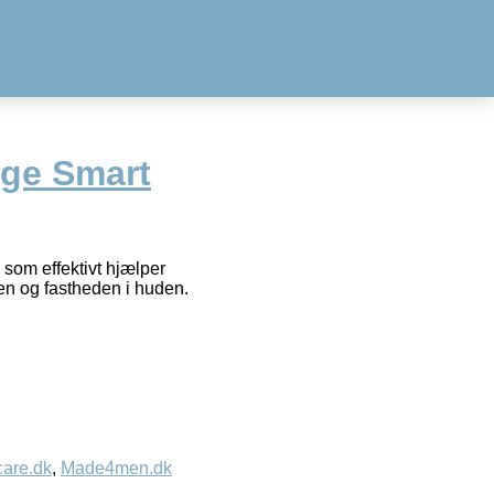
ge Smart
om effektivt hjælper
en og fastheden i huden.
care.dk
,
Made4men.dk