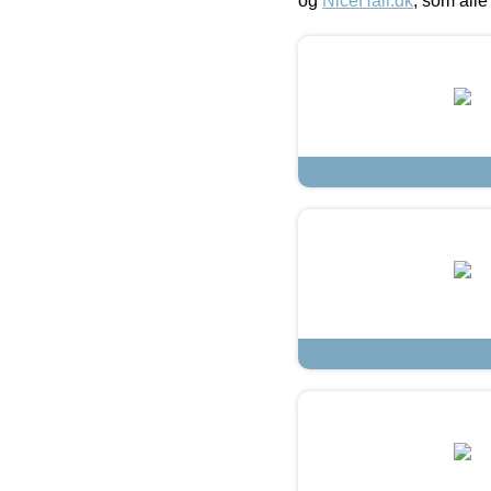
og
NiceHair.dk
, som alle 