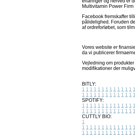
erfaringer og herved er 
Multivitamin Power Firm 15
Facebook fremskaffer til
pålidelighed. Foruden de
af ordreforløbet, som til
Vores website er finansie
da vi publicerer firmaern
Vejledning om produkter 
modifikationer der muligv
BITLY:
1
1
1
1
1
1
1
1
1
1
1
1
1
1
1
1
1
1
1
1
1
1
1
1
1
1
SPOTIFY:
1
1
1
1
1
1
1
1
1
1
1
1
1
1
1
1
1
1
1
1
1
1
1
1
1
1
CUTTLY BIO:
1
1
1
1
1
1
1
1
1
1
1
1
1
1
1
1
1
1
1
1
1
1
1
1
1
1
1