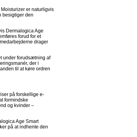
oisturizer er naturligvis
n besigtiger den
lvis Dermalogica Age
mføres forud for et
ør medarbejderne drager
et under forudsætning af
eringsmanér, der i
anden til at køre ordren
iser på forskellige e-
 at formindske
ænd og kvinder –
rmalogica Age Smart
ker på at indhente den