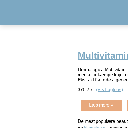
Multivitami
Dermalogica Multivitami
med at bekæmpe linjer om
Ekstrakt fra røde alger er
376.2
kr.
(Vis fragtpris)
Læs mere »
De mest populære beauty