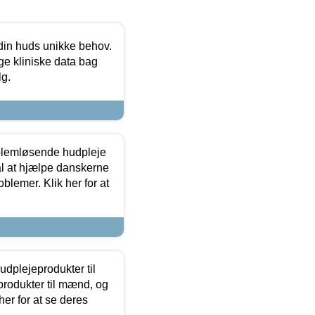
 din huds unikke behov.
ge kliniske data bag
lg.
oblemløsende hudpleje
ål at hjælpe danskerne
lemer. Klik her for at
dplejeprodukter til
produkter til mænd, og
her for at se deres