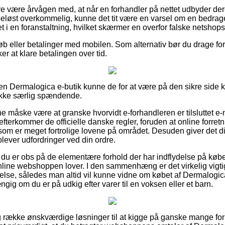
 være årvågen med, at når en forhandler på nettet udbyder deres
eløst overkommelig, kunne det tit være en varsel om en bedrage
t i en foranstaltning, hvilket skærmer en overfor falske netshops
køb eller betalinger med mobilen. Som alternativ bør du drage ford
ker at klare betalingen over tid.
en Dermalogica e-butik kunne de for at være på den sikre side
 ikke særlig spændende.
nne måske være at granske hvorvidt e-forhandleren er tilsluttet e-
 efterkommer de officielle danske regler, foruden at online forretn
 som er meget fortrolige lovene på området. Desuden giver det dig
lever udfordringer ved din ordre.
t du er obs på de elementære forhold der har indflydelse på kø
online webshoppen lover. I den sammenhæng er det virkelig vigti
lse, således man altid vil kunne vidne om købet af Dermalogic
ig om du er på udkig efter varer til en voksen eller et barn.
ang række ønskværdige løsninger til at kigge på ganske mange 