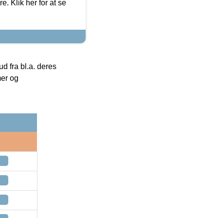
. Klik her for at se
 fra bl.a. deres
mer og