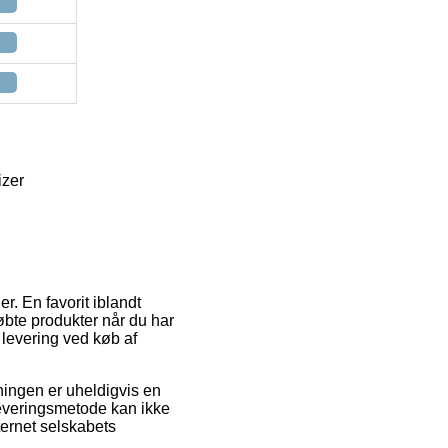
izer
r. En favorit iblandt
 købte produkter når du har
 levering ved køb af
sningen er uheldigvis en
leveringsmetode kan ikke
ternet selskabets