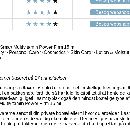
Besøg webshop
Besøg webshop
Besøg webshop
mart Multivitamin Power Firm 15 ml
y > Personal Care > Cosmetics > Skin Care > Lotion & Moistur
a
jerner baseret på
17
anmeldelser
webshops udlover i øjeblikket en hel del forskellige leveringsmidle
il en pakkeshop, fordi du så har fuld fleksibilitet til at hente de
usædvanlig ligetil, samt typisk også den mindst kostelige type af
ultivitamin Power Firm 15 ml.
arerne sendt til din private bopæl eller til hvor du arbejder. Lø
på den anden side vældig ukompliceret. Den mest prisbevidste 
 hente produkterne, men dette kræver at du har bopæl tæt på in