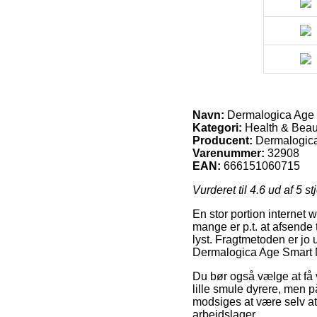
Navn:
Dermalogica Age S
Kategori:
Health & Beaut
Producent:
Dermalogic
Varenummer:
32908
EAN:
666151060715
Vurderet til
4.6
ud af 5 st
En stor portion internet 
mange er p.t. at afsende t
lyst. Fragtmetoden er jo 
Dermalogica Age Smart M
Du bør også vælge at få v
lille smule dyrere, men 
modsiges at være selv at
arbejdslager.