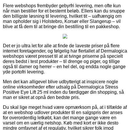
Flere webshops frembyder gebyrfri levering, men ofte kun
når man bestiller for et bestemt beløb. Ellers kan du snuppe
den billigste løsning til levering, hvilket tit – uafhængig om
man opholder sig i Holstebro, Korsør eller Slangerup – vil
blive at få dem til at bringe din bestilling til en pakkeshop.
Det er jo ultra let for alle at finde de laveste priser på flere
internet foretagender, og følgelig har flertallet af Dermalogica
webshops været presset til at at tvinge priserne på specielt
deres bedst i test produkter – til drenge og piger, og tillige
også til damer og herrer – en hel del, og endda nogle gange
yde portofri levering.
Men det kan alligevel blive udbytterigt at inspicere nogle
online virksomheder efter udsalg på Dermalogica Stress
Positive Eye Lift 25 ml inden du færdiggør din shopping, så
man er sikret at opnå den bedste pris.
Du skal lige meget hvad være opmærksom på, at i tilfælde af
at en webshop udlover produkter til en salgspris der anses
for overordentlig letkøbt, kan det mange gange være en
varsel om en uærlig netshop. Køb med kort er ikke desto
mindre omfavnet af et regulativ, hvilket sikrer folk imod