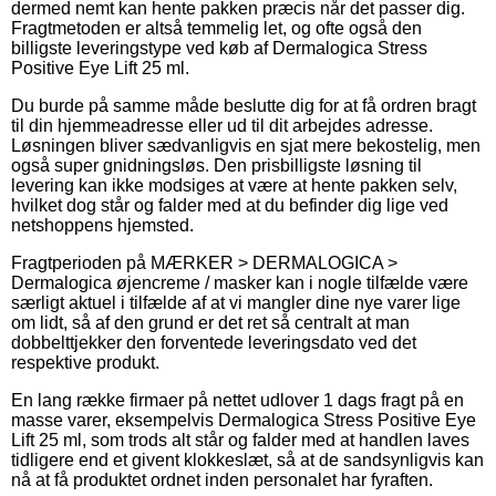
dermed nemt kan hente pakken præcis når det passer dig.
Fragtmetoden er altså temmelig let, og ofte også den
billigste leveringstype ved køb af Dermalogica Stress
Positive Eye Lift 25 ml.
Du burde på samme måde beslutte dig for at få ordren bragt
til din hjemmeadresse eller ud til dit arbejdes adresse.
Løsningen bliver sædvanligvis en sjat mere bekostelig, men
også super gnidningsløs. Den prisbilligste løsning til
levering kan ikke modsiges at være at hente pakken selv,
hvilket dog står og falder med at du befinder dig lige ved
netshoppens hjemsted.
Fragtperioden på MÆRKER > DERMALOGICA >
Dermalogica øjencreme / masker kan i nogle tilfælde være
særligt aktuel i tilfælde af at vi mangler dine nye varer lige
om lidt, så af den grund er det ret så centralt at man
dobbelttjekker den forventede leveringsdato ved det
respektive produkt.
En lang række firmaer på nettet udlover 1 dags fragt på en
masse varer, eksempelvis Dermalogica Stress Positive Eye
Lift 25 ml, som trods alt står og falder med at handlen laves
tidligere end et givent klokkeslæt, så at de sandsynligvis kan
nå at få produktet ordnet inden personalet har fyraften.