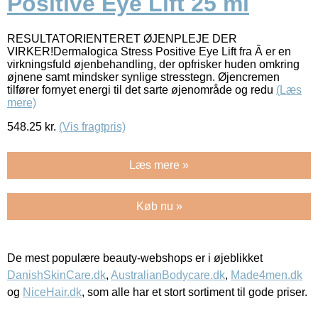
Positive Eye Lift 25 ml
RESULTATORIENTERET ØJENPLEJE DER
VIRKER!Dermalogica Stress Positive Eye Lift fra Â er en
virkningsfuld øjenbehandling, der opfrisker huden omkring
øjnene samt mindsker synlige stresstegn. Øjencremen
tilfører fornyet energi til det sarte øjenområde og redu
(Læs
mere)
548.25
kr.
(Vis fragtpris)
Læs mere »
Køb nu »
De mest populære beauty-webshops er i øjeblikket
DanishSkinCare.dk
,
AustralianBodycare.dk
,
Made4men.dk
og
NiceHair.dk
, som alle har et stort sortiment til gode priser.