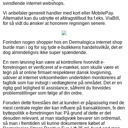
svindlende internet webshops.
Vi anbefaler generelt handler med kort eller MobilePay.
Alternativt kan du udnytte et afdragstilbud fra f.eks. ViaBill,
for så vidt du ønsker at honorere regningen senere.
Forinden nogen shopper hos en Dermalogica internet shop
burde man i og for sig tyde e-butikkens handelsvilkår, det er
dog almindeligvis ikke super spændende.
En nem løsning kan være at kontrollere hvorvidt e-
forretningen er verificeret af e-mærket, som skulle være et
tegn på at online firmaet respekterer dansk lovgivning,
udover at internet virksomheden undertiden monitoreres af
fagfolk som har indsigt i vedtægterne på området. Det er en
rigtig god lejlighed til assistance, såfremt du forvoldes
problemstillinger som følge af din ordre.
Foruden dette foreslåes det at kunden er påpasselig med de
mest centrale regler der kan influere på transaktionen, fx den
byttepolitik e-forretningen har. På grund af dette er det
desuden relevant, at man stadigvæk bevarer sin ordremail,
så man i fremtiden vil kunne dokumentere købet af