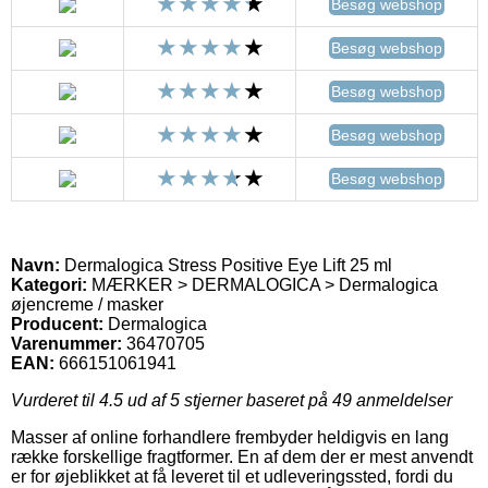
Besøg webshop
Besøg webshop
Besøg webshop
Besøg webshop
Besøg webshop
Navn:
Dermalogica Stress Positive Eye Lift 25 ml
Kategori:
MÆRKER > DERMALOGICA > Dermalogica
øjencreme / masker
Producent:
Dermalogica
Varenummer:
36470705
EAN:
666151061941
Vurderet til
4.5
ud af 5 stjerner baseret på
49
anmeldelser
Masser af online forhandlere frembyder heldigvis en lang
række forskellige fragtformer. En af dem der er mest anvendt
er for øjeblikket at få leveret til et udleveringssted, fordi du