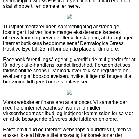
Dermalogica Stress Positive Eye Lift 25 ml, hvad end man
skal shoppe til en dame eller herre.
Trustpilot medfører uden sammenligning anstændige
løsninger til at verificere mange eksisterende køberes
observationer og herved stiller vi forslag om, at du iagttager
internet butikkens bedømmelser af Dermalogica Stress
Positive Eye Lift 25 ml forinden du placerer din ordre.
Facebook fører til også egentlig værdifulde muligheder for at
få indtryk af e-handlens kundetilfredshed. Foruden det ses
faktisk online shops i Danmark hvor folk kan registrere en
evaluering af købsoplevelsen, hvilket tillige må bruges til at
bedømme tidligere kunders oplevelser.
Vores website er finansieret af annoncer. Vi samarbejder
med flere internet varehuse hvori vi formidler
virksomhedernes tilbud, og indtjener kommission for så vidt
en af de besøgende på vores side fuldfører en ordre.
Fakta om tilbud og internet webshops ajourføres tit, men vi
ønsker ikke at blive stillet ansvarlig for korrektioner der