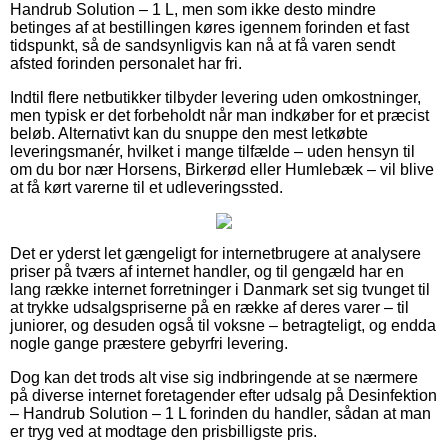
Handrub Solution – 1 L, men som ikke desto mindre
betinges af at bestillingen køres igennem forinden et fast
tidspunkt, så de sandsynligvis kan nå at få varen sendt
afsted forinden personalet har fri.
Indtil flere netbutikker tilbyder levering uden omkostninger,
men typisk er det forbeholdt når man indkøber for et præcist
beløb. Alternativt kan du snuppe den mest letkøbte
leveringsmanér, hvilket i mange tilfælde – uden hensyn til
om du bor nær Horsens, Birkerød eller Humlebæk – vil blive
at få kørt varerne til et udleveringssted.
Det er yderst let gængeligt for internetbrugere at analysere
priser på tværs af internet handler, og til gengæld har en
lang række internet forretninger i Danmark set sig tvunget til
at trykke udsalgspriserne på en række af deres varer – til
juniorer, og desuden også til voksne – betragteligt, og endda
nogle gange præstere gebyrfri levering.
Dog kan det trods alt vise sig indbringende at se nærmere
på diverse internet foretagender efter udsalg på Desinfektion
– Handrub Solution – 1 L forinden du handler, sådan at man
er tryg ved at modtage den prisbilligste pris.