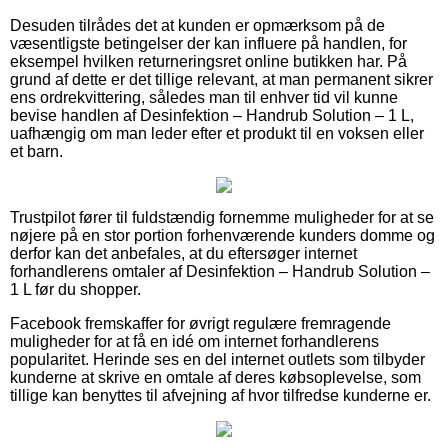
Desuden tilrådes det at kunden er opmærksom på de
væsentligste betingelser der kan influere på handlen, for
eksempel hvilken returneringsret online butikken har. På
grund af dette er det tillige relevant, at man permanent sikrer
ens ordrekvittering, således man til enhver tid vil kunne
bevise handlen af Desinfektion – Handrub Solution – 1 L,
uafhængig om man leder efter et produkt til en voksen eller
et barn.
Trustpilot fører til fuldstændig fornemme muligheder for at se
nøjere på en stor portion forhenværende kunders domme og
derfor kan det anbefales, at du eftersøger internet
forhandlerens omtaler af Desinfektion – Handrub Solution –
1 L før du shopper.
Facebook fremskaffer for øvrigt regulære fremragende
muligheder for at få en idé om internet forhandlerens
popularitet. Herinde ses en del internet outlets som tilbyder
kunderne at skrive en omtale af deres købsoplevelse, som
tillige kan benyttes til afvejning af hvor tilfredse kunderne er.