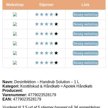
Webshop
Stjerner
Link
Besøg webshop
Besøg webshop
Besøg webshop
Besøg webshop
Besøg webshop
Besøg webshop
Navn:
Desinfektion – Handrub Solution – 1 L
Kategori:
Kosttilskud & Håndkøb > Apotek Håndkøb
Producent:
Varenummer:
4779023528179
EAN:
4779023528179
Vurderet til
3.5
ud af 5 stjerner baseret på
34
anmeldelser