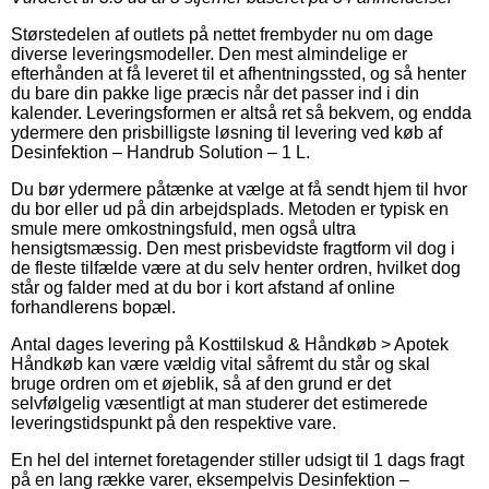
Størstedelen af outlets på nettet frembyder nu om dage
diverse leveringsmodeller. Den mest almindelige er
efterhånden at få leveret til et afhentningssted, og så henter
du bare din pakke lige præcis når det passer ind i din
kalender. Leveringsformen er altså ret så bekvem, og endda
ydermere den prisbilligste løsning til levering ved køb af
Desinfektion – Handrub Solution – 1 L.
Du bør ydermere påtænke at vælge at få sendt hjem til hvor
du bor eller ud på din arbejdsplads. Metoden er typisk en
smule mere omkostningsfuld, men også ultra
hensigtsmæssig. Den mest prisbevidste fragtform vil dog i
de fleste tilfælde være at du selv henter ordren, hvilket dog
står og falder med at du bor i kort afstand af online
forhandlerens bopæl.
Antal dages levering på Kosttilskud & Håndkøb > Apotek
Håndkøb kan være vældig vital såfremt du står og skal
bruge ordren om et øjeblik, så af den grund er det
selvfølgelig væsentligt at man studerer det estimerede
leveringstidspunkt på den respektive vare.
En hel del internet foretagender stiller udsigt til 1 dags fragt
på en lang række varer, eksempelvis Desinfektion –