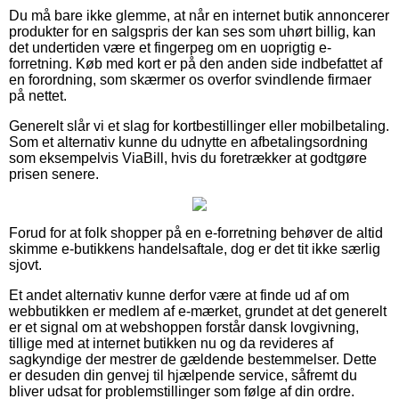
Du må bare ikke glemme, at når en internet butik annoncerer
produkter for en salgspris der kan ses som uhørt billig, kan
det undertiden være et fingerpeg om en uoprigtig e-
forretning. Køb med kort er på den anden side indbefattet af
en forordning, som skærmer os overfor svindlende firmaer
på nettet.
Generelt slår vi et slag for kortbestillinger eller mobilbetaling.
Som et alternativ kunne du udnytte en afbetalingsordning
som eksempelvis ViaBill, hvis du foretrækker at godtgøre
prisen senere.
Forud for at folk shopper på en e-forretning behøver de altid
skimme e-butikkens handelsaftale, dog er det tit ikke særlig
sjovt.
Et andet alternativ kunne derfor være at finde ud af om
webbutikken er medlem af e-mærket, grundet at det generelt
er et signal om at webshoppen forstår dansk lovgivning,
tillige med at internet butikken nu og da revideres af
sagkyndige der mestrer de gældende bestemmelser. Dette
er desuden din genvej til hjælpende service, såfremt du
bliver udsat for problemstillinger som følge af din ordre.