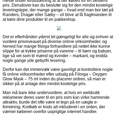
meste under forudsætning af at der købes for en bestemt
pris. Derudover kan du beslutte sig for den mindst kostelige
leveringstype, der mange gange – hvad end man bor tæt på
Randers, Dragør eller Sæby – vil blive at få fragtmanden til
at køre dine produkter til en pakkeshop.
Det er efterhånden yderst let gængeligt for alle og enhver at
vurdere prisniveauet på diverse online virksomheder, og
herved har mange filorga forhandlere på nettet ikke kunne
slippe for at trykke priserne på varerne – til børn og babyer,
lige så vel som til mænd og kvinder – markant, og endda
nogle gange yde gebyrfri levering.
Derfor kan det immervæk være gavnligt at kontrollere nogle
få online virksomheder efter udsalg på Filorga – Oxygen
Glow Mask – 75 ml inden du placerer ordren, så man er
sikker på at antage den mindst kostelige pris.
Man må bare ikke undervurdere, at hvis en webbutik
reklamerer deres varer til en pris som kan virke hamrende
attraktiv, burde det ofte være et tegn på en uægte e-
forretning. Kortkøb er trods alt inkluderet i en orden, der
værner køberen overfor uoprigtige internet handler.