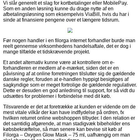
Vi slår generelt et slag for kortbetalinger eller MobilePay.
Som en anden løsning kunne du drage nytte af en
afbetalingsløsning som eksempelvis ViaBill, hvis du har i
sinde at finansiere pengene over et længere tidsrum.
Før nogen handler i en filorga internet forhandler burde man
reelt gennemse virksomhedens handelsaftale, det er dog i
mange tilfælde et tidskrævende projekt.
Et andet alternativ kunne være at kontrollere om e-
forhandleren er medlem af e-mærket, siden det er en
påvisning af at online forretningen tilslutter sig de gældende
danske regler, foruden at e-handlen hyppigt besigtiges af
sagkyndige som er meget fortrolige de gældende regulativer.
Dette er desuden en god anledning til support, for så vidt du
udsættes for problemer i forbindelse med dit køb.
Tilsvarende er det at foretrække at kunden er vidende om de
mest vitale vilkår der kan have indflydelse på ordren, fx
hvilken returret online webshoppen tilbyder. I den relation er
det samtidig afgørende, at man stadigvæk bibeholder ens
købsbekræftelse, så man senere kan bevise sit køb af
Filorga – Oxygen Glow Mask – 75 ml, uafhængig om man