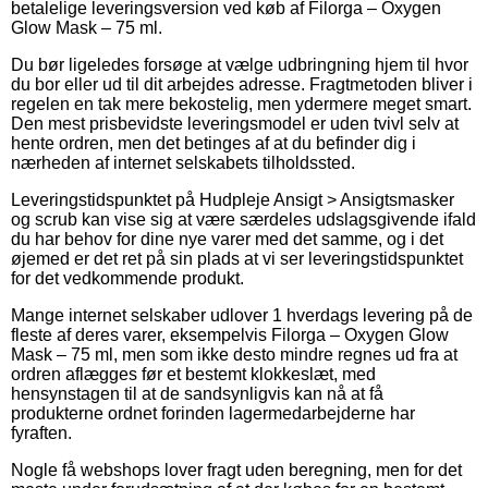
betalelige leveringsversion ved køb af Filorga – Oxygen
Glow Mask – 75 ml.
Du bør ligeledes forsøge at vælge udbringning hjem til hvor
du bor eller ud til dit arbejdes adresse. Fragtmetoden bliver i
regelen en tak mere bekostelig, men ydermere meget smart.
Den mest prisbevidste leveringsmodel er uden tvivl selv at
hente ordren, men det betinges af at du befinder dig i
nærheden af internet selskabets tilholdssted.
Leveringstidspunktet på Hudpleje Ansigt > Ansigtsmasker
og scrub kan vise sig at være særdeles udslagsgivende ifald
du har behov for dine nye varer med det samme, og i det
øjemed er det ret på sin plads at vi ser leveringstidspunktet
for det vedkommende produkt.
Mange internet selskaber udlover 1 hverdags levering på de
fleste af deres varer, eksempelvis Filorga – Oxygen Glow
Mask – 75 ml, men som ikke desto mindre regnes ud fra at
ordren aflægges før et bestemt klokkeslæt, med
hensynstagen til at de sandsynligvis kan nå at få
produkterne ordnet forinden lagermedarbejderne har
fyraften.
Nogle få webshops lover fragt uden beregning, men for det