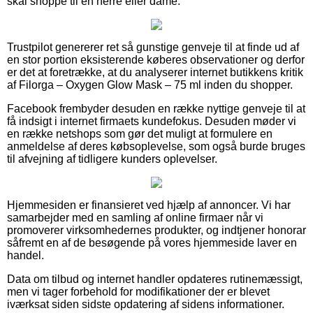
skal shoppe til en herre eller dame.
Trustpilot genererer ret så gunstige genveje til at finde ud af
en stor portion eksisterende køberes observationer og derfor
er det at foretrække, at du analyserer internet butikkens kritik
af Filorga – Oxygen Glow Mask – 75 ml inden du shopper.
Facebook frembyder desuden en række nyttige genveje til at
få indsigt i internet firmaets kundefokus. Desuden møder vi
en række netshops som gør det muligt at formulere en
anmeldelse af deres købsoplevelse, som også burde bruges
til afvejning af tidligere kunders oplevelser.
Hjemmesiden er finansieret ved hjælp af annoncer. Vi har
samarbejder med en samling af online firmaer når vi
promoverer virksomhedernes produkter, og indtjener honorar
såfremt en af de besøgende på vores hjemmeside laver en
handel.
Data om tilbud og internet handler opdateres rutinemæssigt,
men vi tager forbehold for modifikationer der er blevet
iværksat siden sidste opdatering af sidens informationer.