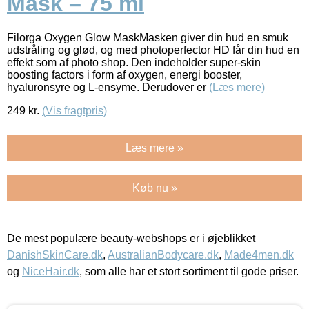
Mask – 75 ml
Filorga Oxygen Glow MaskMasken giver din hud en smuk
udstråling og glød, og med photoperfector HD får din hud en
effekt som af photo shop. Den indeholder super-skin
boosting factors i form af oxygen, energi booster,
hyaluronsyre og L-ensyme. Derudover er
(Læs mere)
249
kr.
(Vis fragtpris)
Læs mere »
Køb nu »
De mest populære beauty-webshops er i øjeblikket
DanishSkinCare.dk
,
AustralianBodycare.dk
,
Made4men.dk
og
NiceHair.dk
, som alle har et stort sortiment til gode priser.