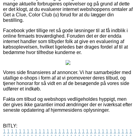
mange aktuelle forbrugeres oplevelser og på grund af dette
er det klogt, at du evaluerer internet webshoppens omtaler af
Get a Clue, Color Club (u) forud for at du lægger din
bestilling.
Facebook yder tillige ret så gode løsninger til at få indblik i
online firmaets troværdighed. Foruden det er der endda
internet handler som tilbyder folk at give en evaluering af
købsoplevelsen, hvilket ligeledes bør drages fordel af til at
bedømme hvor tilfredse kunderne er.
Vores side finansieres af annoncer. Vi har samarbejder med
utallige e-shops i form af at vi promoverer deres tilbud, og
tjener honorar for så vidt en af de besøgende på vores side
udfører et indkøb.
Fakta om tilbud og webshops vedligeholdes hyppigt, men
der gives ikke garantier imod ændringer der er iværksat efter
seneste opdatering af hjemmesidens oplysninger.
BITLY:
1
1
1
1
1
1
1
1
1
1
1
1
1
1
1
1
1
1
1
1
1
1
1
1
1
1
1
1
1
1
1
1
1