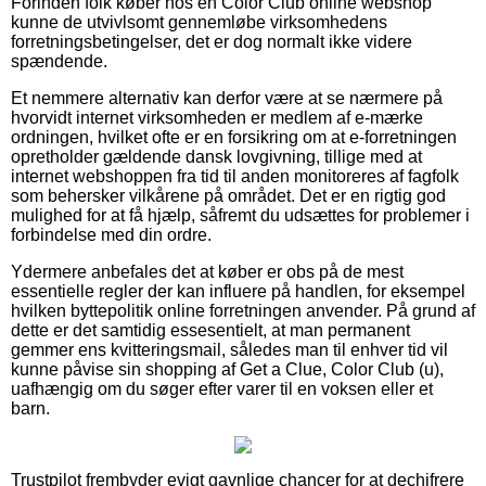
Forinden folk køber hos en Color Club online webshop
kunne de utvivlsomt gennemløbe virksomhedens
forretningsbetingelser, det er dog normalt ikke videre
spændende.
Et nemmere alternativ kan derfor være at se nærmere på
hvorvidt internet virksomheden er medlem af e-mærke
ordningen, hvilket ofte er en forsikring om at e-forretningen
opretholder gældende dansk lovgivning, tillige med at
internet webshoppen fra tid til anden monitoreres af fagfolk
som behersker vilkårene på området. Det er en rigtig god
mulighed for at få hjælp, såfremt du udsættes for problemer i
forbindelse med din ordre.
Ydermere anbefales det at køber er obs på de mest
essentielle regler der kan influere på handlen, for eksempel
hvilken byttepolitik online forretningen anvender. På grund af
dette er det samtidig essesentielt, at man permanent
gemmer ens kvitteringsmail, således man til enhver tid vil
kunne påvise sin shopping af Get a Clue, Color Club (u),
uafhængig om du søger efter varer til en voksen eller et
barn.
Trustpilot frembyder evigt gavnlige chancer for at dechifrere