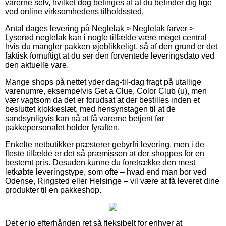
varerne selv, hvilket dog betinges af at du befinder dig lige
ved online virksomhedens tilholdssted.
Antal dages levering på Neglelak > Neglelak farver >
Lyserød neglelak kan i nogle tilfælde være meget central
hvis du mangler pakken øjeblikkeligt, så af den grund er det
faktisk fornuftigt at du ser den forventede leveringsdato ved
den aktuelle vare.
Mange shops på nettet yder dag-til-dag fragt på utallige
varenumre, eksempelvis Get a Clue, Color Club (u), men
vær vagtsom da det er forudsat at der bestilles inden et
besluttet klokkeslæt, med hensynstagen til at de
sandsynligvis kan nå at få varerne betjent før
pakkepersonalet holder fyraften.
Enkelte netbutikker præsterer gebyrfri levering, men i de
fleste tilfælde er det så præmissen at der shoppes for en
bestemt pris. Desuden kunne du foretrække den mest
letkøbte leveringstype, som ofte – hvad end man bor ved
Odense, Ringsted eller Helsinge – vil være at få leveret dine
produkter til en pakkeshop.
Det er jo efterhånden ret så fleksibelt for enhver at