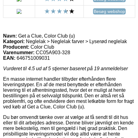
Besøg webshop
Navn:
Get a Clue, Color Club (u)
Kategori:
Neglelak > Neglelak farver > Lyserød neglelak
Producent:
Color Club
Varenummer:
CC05A903-328
EAN:
646751009031
Vurderet til
4.5
ud af 5 stjerner baseret på
19
anmeldelser
En masse internet handler tilbyder efterhånden flere
leveringstyper. En af de mest benyttede er efterhånden
levering til et afhentningssted, hvor det er muligt at hente
bestillingen på et selvvalgt tidspunkt. Den er altså ret så
problemfri, og ofte endvidere den mest letkøbte form for fragt
ved køb af Get a Clue, Color Club (u).
Du bør omvendt tænke over at vælge at få sendt til dit hus
eller til dit arbejdes adresse. Denne bliver jævnligt en kende
mere bekostelig, men til gengæld i høj grad praktisk. Den
prisbilligste leveringsmodel vil dog altid være at hente