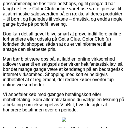
prissammenligne hos flere netshops, og til gengæld har
langt de fleste Color Club online varehuse været presset til
at at mindske salgsværdien på en række af deres produkter
– til børn, og ligeledes til voksne – drastisk, og endda nogle
gange byde på portofri levering.
Dog kan det alligevel blive smart at prøve indtil flere online
forhandlere efter udsalg på Get a Clue, Color Club (u)
forinden du shopper, sådan at du er velinformeret til at
antage den skarpeste pris.
Man bør blot være obs på, at ifald en online virksomhed
udlover varer til en salgspris der virker helt fantastisk lav, så
bør det mange gange være et kendetegn på en bedragerisk
internet virksomhed. Shopping med kort er heldigvis
indbefattet af et reglement, der redder køber overfor fup
online virksomheder.
Vi anbefaler køb med gængse betalingskort eller
mobilbetaling. Som alternativ kunne du vælge en løsning på
afbetaling som eksempelvis ViaBill, hvis du agter at
honorere betalingen over en periode.