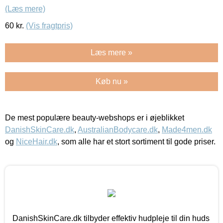
(Læs mere)
60
kr.
(Vis fragtpris)
Læs mere »
Køb nu »
De mest populære beauty-webshops er i øjeblikket
DanishSkinCare.dk
,
AustralianBodycare.dk
,
Made4men.dk
og
NiceHair.dk
, som alle har et stort sortiment til gode priser.
DanishSkinCare.dk tilbyder effektiv hudpleje til din huds