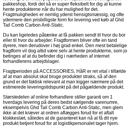
pakkeshop, fordi det så er super fleksibelt for dig at kunne
hente produkterne når du har mulighed for det.
Fragtmuligheden er nemlig yderst hensigtsmæssig, og ofte
ydermere den prisbilligste form for levering ved køb af Ghd
Tail Comb Carbon Anti-Static.
Du kan ligeledes påtænke at få pakken sendt til hvor du bor
eller til hvor du arbejder. Fragtformen bliver ofte en tand
dyrere, men derudover i høj grad enkel. Den mest betalelige
fragtform vil dog altid være selv at hente produkterne, som jo
betinges af at du befinder dig i nærheden af internet
forhandlerens arbejdslager.
Fragtperioden på ACCESSORIES, HåR er ret vital i tilfælde
af at man absolut skal bruge produktet straks, så af den
grund er det faktisk relevant at man kigger nærmere på det
estimerede leveringstidspunkt på det pågældende produkt.
Størstedelen af online forhandlere stiller garanti om 1
hverdags levering på deres bedst sælgende varenumre,
eksempelvis Ghd Tail Comb Carbon Anti-Static, men glem
ikke at det kræver at ordren aflægges forud for et aftalt
klokkeslæt, således at de garanteret kan nå at få dit nye
produkt betjent forud for at logistikpersonalet tager hjem.