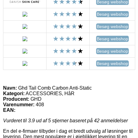
Besøg webshop
Besøg webshop
Besøg webshop
Besøg webshop
Besøg webshop
Besøg webshop
Navn:
Ghd Tail Comb Carbon Anti-Static
Kategori:
ACCESSORIES, HåR
Producent:
GHD
Varenummer:
408
EAN:
Vurderet til
3.9
ud af 5 stjerner baseret på
42
anmeldelser
En del e-firmaer tilbyder i dag et bredt udvalg af løsninger til
levering. Den mest populære er i øjeblikket levering til en