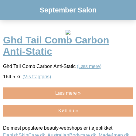
September Salon
Ghd Tail Comb Carbon
Anti-Static
Ghd Tail Comb Carbon Anti-Static
(Læs mere)
164.5
kr.
(Vis fragtpris)
Læs mere »
Køb nu »
De mest populære beauty-webshops er i øjeblikket
DanishSkinCare.dk
,
AustralianBodycare.dk
,
Made4men.dk