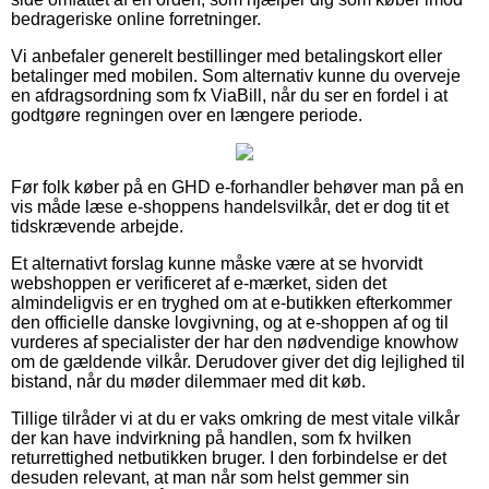
bedrageriske online forretninger.
Vi anbefaler generelt bestillinger med betalingskort eller
betalinger med mobilen. Som alternativ kunne du overveje
en afdragsordning som fx ViaBill, når du ser en fordel i at
godtgøre regningen over en længere periode.
Før folk køber på en GHD e-forhandler behøver man på en
vis måde læse e-shoppens handelsvilkår, det er dog tit et
tidskrævende arbejde.
Et alternativt forslag kunne måske være at se hvorvidt
webshoppen er verificeret af e-mærket, siden det
almindeligvis er en tryghed om at e-butikken efterkommer
den officielle danske lovgivning, og at e-shoppen af og til
vurderes af specialister der har den nødvendige knowhow
om de gældende vilkår. Derudover giver det dig lejlighed til
bistand, når du møder dilemmaer med dit køb.
Tillige tilråder vi at du er vaks omkring de mest vitale vilkår
der kan have indvirkning på handlen, som fx hvilken
returrettighed netbutikken bruger. I den forbindelse er det
desuden relevant, at man når som helst gemmer sin