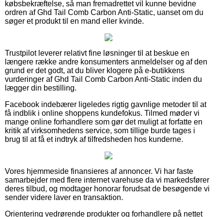
købsbekræftelse, så man fremadrettet vil kunne bevidne
ordren af Ghd Tail Comb Carbon Anti-Static, uanset om du
søger et produkt til en mand eller kvinde.
Trustpilot leverer relativt fine løsninger til at beskue en
længere række andre konsumenters anmeldelser og af den
grund er det godt, at du bliver klogere på e-butikkens
vurderinger af Ghd Tail Comb Carbon Anti-Static inden du
lægger din bestilling.
Facebook indebærer ligeledes rigtig gavnlige metoder til at
få indblik i online shoppens kundefokus. Tilmed møder vi
mange online forhandlere som gør det muligt at forfatte en
kritik af virksomhedens service, som tillige burde tages i
brug til at få et indtryk af tilfredsheden hos kunderne.
Vores hjemmeside finansieres af annoncer. Vi har faste
samarbejder med flere internet varehuse da vi markedsfører
deres tilbud, og modtager honorar forudsat de besøgende vi
sender videre laver en transaktion.
Orientering vedrørende produkter og forhandlere på nettet