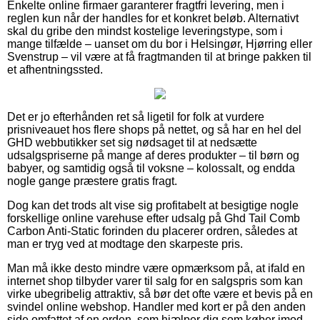
Enkelte online firmaer garanterer fragtfri levering, men i
reglen kun når der handles for et konkret beløb. Alternativt
skal du gribe den mindst kostelige leveringstype, som i
mange tilfælde – uanset om du bor i Helsingør, Hjørring eller
Svenstrup – vil være at få fragtmanden til at bringe pakken til
et afhentningssted.
Det er jo efterhånden ret så ligetil for folk at vurdere
prisniveauet hos flere shops på nettet, og så har en hel del
GHD webbutikker set sig nødsaget til at nedsætte
udsalgspriserne på mange af deres produkter – til børn og
babyer, og samtidig også til voksne – kolossalt, og endda
nogle gange præstere gratis fragt.
Dog kan det trods alt vise sig profitabelt at besigtige nogle
forskellige online varehuse efter udsalg på Ghd Tail Comb
Carbon Anti-Static forinden du placerer ordren, således at
man er tryg ved at modtage den skarpeste pris.
Man må ikke desto mindre være opmærksom på, at ifald en
internet shop tilbyder varer til salg for en salgspris som kan
virke ubegribelig attraktiv, så bør det ofte være et bevis på en
svindel online webshop. Handler med kort er på den anden
side omfattet af en orden, som hjælper dig som køber imod