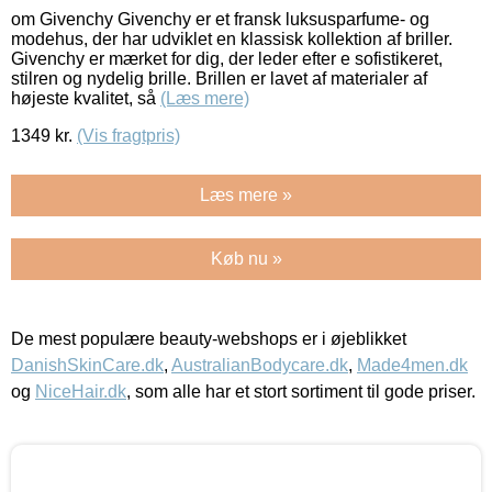
om Givenchy Givenchy er et fransk luksusparfume- og
modehus, der har udviklet en klassisk kollektion af briller.
Givenchy er mærket for dig, der leder efter e sofistikeret,
stilren og nydelig brille. Brillen er lavet af materialer af
højeste kvalitet, så
(Læs mere)
1349
kr.
(Vis fragtpris)
Læs mere »
Køb nu »
De mest populære beauty-webshops er i øjeblikket
DanishSkinCare.dk
,
AustralianBodycare.dk
,
Made4men.dk
og
NiceHair.dk
, som alle har et stort sortiment til gode priser.