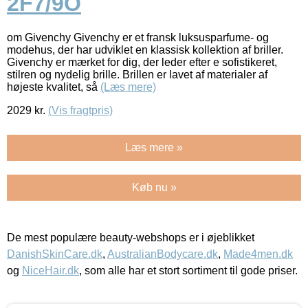
2F7/9O
om Givenchy Givenchy er et fransk luksusparfume- og
modehus, der har udviklet en klassisk kollektion af briller.
Givenchy er mærket for dig, der leder efter e sofistikeret,
stilren og nydelig brille. Brillen er lavet af materialer af
højeste kvalitet, så
(Læs mere)
2029
kr.
(Vis fragtpris)
Læs mere »
Køb nu »
De mest populære beauty-webshops er i øjeblikket
DanishSkinCare.dk
,
AustralianBodycare.dk
,
Made4men.dk
og
NiceHair.dk
, som alle har et stort sortiment til gode priser.