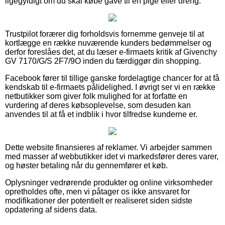
ligegyldigt om du skal købe gave til en pige eller dreng.
Trustpilot forærer dig forholdsvis fornemme genveje til at
kortlægge en række nuværende kunders bedømmelser og
derfor foreslåes det, at du læser e-firmaets kritik af Givenchy
GV 7170/G/S 2F7/9O inden du færdiggør din shopping.
Facebook fører til tillige ganske fordelagtige chancer for at få
kendskab til e-firmaets pålidelighed. I øvrigt ser vi en række
netbutikker som giver folk mulighed for at forfatte en
vurdering af deres købsoplevelse, som desuden kan
anvendes til at få et indblik i hvor tilfredse kunderne er.
Dette website finansieres af reklamer. Vi arbejder sammen
med masser af webbutikker idet vi markedsfører deres varer,
og høster betaling når du gennemfører et køb.
Oplysninger vedrørende produkter og online virksomheder
opretholdes ofte, men vi påtager os ikke ansvaret for
modifikationer der potentielt er realiseret siden sidste
opdatering af sidens data.