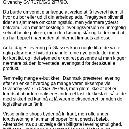
Givenchy GV 7170/G/S 2F7/9O.
Du burde omvendt planlægge at vælge at få leveret hjem til
hvor du bor eller ud til din arbejdsplads. Fragttypen bliver til
tider en sjat mere omkostningsfuld, men ydermere yderst
bekvem. Den mindst kostelige leveringsversion er unægtelig
selv at hente pakken, men den løsning står og falder med at
du har bopæl i nærheden af internet firmaets adresse.
Antal dages levering på Glasses kan i nogle tilfælde være
rigtig afgørende hvis du mangler dine nye produkter inden
for kort tid, og i det øjemed er det ret passende at man kigger
nærmere på den forventede leveringstid for det aktuelle
produkt.
Temmelig mange e-butikker i Danmark præsterer levering
efter en enkelt hverdag på mange varer, eksempelvis
Givenchy GV 7170/G/S 2F7/9O, men glem ikke at det er
forudsat at orden realiseres inden et fast klokkeslæt, så at de
med sikkerhed kan nå at få varerne ekspederet forinden de
logistikansatte får fri.
Visse online shops byder på fri fragt, men ofte under
forudsætning af at man shopper for et præcist beløb.
Alternativt må du udvælge den billigste leveringsmulighed,