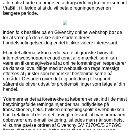
alternativ burde du bruge en afdragsordning fra for eksempel
ViaBill, i tilfælde af at du vil betale regningen over en
længere periode.
Inden folk bestiller på en Givenchy online webshop bør de
for at være på den sikre side studere deres
handelsbetingelser, dog er det tit ikke videre interessant.
Et andet alternativ kan derfor være at granske hvorvidt
internet webshoppen er godkendt af e-mærket, som kan
være en tilkendegivelse af at online forretningen respekterer
de danske love, tillige med at webbutikken regelmæssigt
efterses af jurister som behersker bestemmelserne på
området. Desuden giver det dig anledning til support,
såfremt du bliver udsat for problemstillinger som følge af din
handel.
Ydermere er det at foretrække at køberen er sat ind i de mest
betydningsfulde retningslinjer der har indflydelse på
transaktionen, f.eks. hvilken ombytningspolitik webbutikken
har. I relation til det er det i øvrigt relevant, at man permanent
opbevarer ens e-mail kvittering, således man når som helst
vil kunne påvise ordren af Givenchy GV 7170/G/S 2F7/9O,