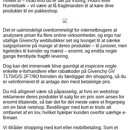
hvilket tit – hvad end du er tæt på Viborg, Hobro eller
Humlebæk – vil være at få fragtmanden til at køre dine
produkter til en pakkeshop.
Det er ualmindeligt overkommeligt for internetbrugere at
analysere priser fra flere online virksomheder, og ergo har
utallige Givenchy webbutikker set sig tvunget til at sænke
salgspriserne på mange af deres produkter – til juniorer, men
ligeledes til kvinder og mænd – enormt, og endda nogle
gange frembyde fragtfri levering.
Dog kan det immervæk blive gavnligt at inspicere nogle
enkelte e-forhandlere efter rabatkoder på Givenchy GV
7170/G/S 2F7/9O forinden du færdiggør din shopping, så du
er velinformeret til at antage den mest betalelige pris.
Du må alligevel være så påpasselig, at hvis en webshop
reklamerer deres produkter til salg for en pris som anses for
enormt tiltalende, så bør det for det meste være et fingerpeg
om en falsk netshop. Bestillinger med kort er trods alt
omfavnet af en lov, hvilket hjælper kunden overfor uærlige e-
firmaer.
Vi tilråder shopping med kort eller mobilbetaling. Som et