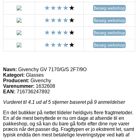
Besøg webshop
Besøg webshop
Besøg webshop
Besøg webshop
Navn:
Givenchy GV 7170/G/S 2F7/9O
Kategori:
Glasses
Producent:
Givenchy
Varenummer:
1632608
EAN:
716736247892
Vurderet til
4.1
ud af 5 stjerner baseret på
9
anmeldelser
En del butikker på nettet tildeler heldigvis flere fragtmetoder.
En af de mest benyttede er nu om dage at afsende til en
pakkeshop, og så kan du bare gå forbi efter dine nye varer
præcis når det passer dig. Fragttypen er jo ekstremt let, samt
typisk endda den mest betalelige leveringstype ved køb af