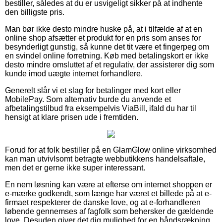
bestiller, således at du er usvigeligt sikker på at indhente
den billigste pris.
Man bør ikke desto mindre huske på, at i tilfælde af at en
online shop afsætter et produkt for en pris som anses for
besynderligt gunstig, så kunne det tit være et fingerpeg om
en svindel online forretning. Køb med betalingskort er ikke
desto mindre omsluttet af et regulativ, der assisterer dig som
kunde imod uægte internet forhandlere.
Generelt slår vi et slag for betalinger med kort eller
MobilePay. Som alternativ burde du anvende et
afbetalingstilbud fra eksempelvis ViaBill, ifald du har til
hensigt at klare prisen ude i fremtiden.
Forud for at folk bestiller på en GlamGlow online virksomhed
kan man utvivlsomt betragte webbutikkens handelsaftale,
men det er gerne ikke super interessant.
En nem løsning kan være at efterse om internet shoppen er
e-mærke godkendt, som længe har været et billede på at e-
firmaet respekterer de danske love, og at e-forhandleren
løbende gennemses af fagfolk som behersker de gældende
love. Desuden giver det dig mulighed for en håndsrækning,