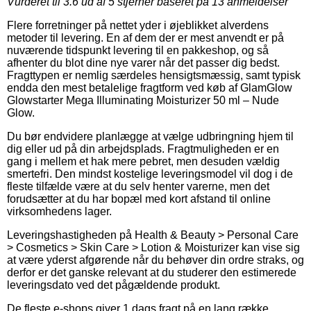
Vurderet til
3.6
ud af 5 stjerner baseret på
13
anmeldelser
Flere forretninger på nettet yder i øjeblikket alverdens
metoder til levering. En af dem der er mest anvendt er på
nuværende tidspunkt levering til en pakkeshop, og så
afhenter du blot dine nye varer når det passer dig bedst.
Fragttypen er nemlig særdeles hensigtsmæssig, samt typisk
endda den mest betalelige fragtform ved køb af GlamGlow
Glowstarter Mega Illuminating Moisturizer 50 ml – Nude
Glow.
Du bør endvidere planlægge at vælge udbringning hjem til
dig eller ud på din arbejdsplads. Fragtmuligheden er en
gang i mellem et hak mere pebret, men desuden vældig
smertefri. Den mindst kostelige leveringsmodel vil dog i de
fleste tilfælde være at du selv henter varerne, men det
forudsætter at du har bopæl med kort afstand til online
virksomhedens lager.
Leveringshastigheden på Health & Beauty > Personal Care
> Cosmetics > Skin Care > Lotion & Moisturizer kan vise sig
at være yderst afgørende når du behøver din ordre straks, og
derfor er det ganske relevant at du studerer den estimerede
leveringsdato ved det pågældende produkt.
De fleste e-shops giver 1 dags fragt på en lang række