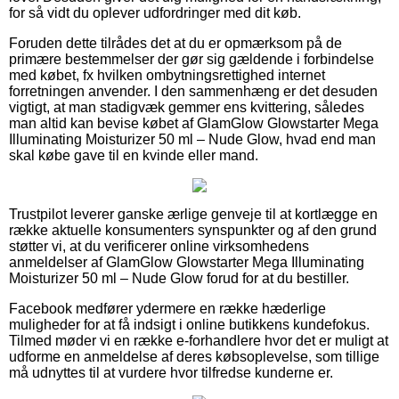
for så vidt du oplever udfordringer med dit køb.
Foruden dette tilrådes det at du er opmærksom på de
primære bestemmelser der gør sig gældende i forbindelse
med købet, fx hvilken ombytningsrettighed internet
forretningen anvender. I den sammenhæng er det desuden
vigtigt, at man stadigvæk gemmer ens kvittering, således
man altid kan bevise købet af GlamGlow Glowstarter Mega
Illuminating Moisturizer 50 ml – Nude Glow, hvad end man
skal købe gave til en kvinde eller mand.
Trustpilot leverer ganske ærlige genveje til at kortlægge en
række aktuelle konsumenters synspunkter og af den grund
støtter vi, at du verificerer online virksomhedens
anmeldelser af GlamGlow Glowstarter Mega Illuminating
Moisturizer 50 ml – Nude Glow forud for at du bestiller.
Facebook medfører ydermere en række hæderlige
muligheder for at få indsigt i online butikkens kundefokus.
Tilmed møder vi en række e-forhandlere hvor det er muligt at
udforme en anmeldelse af deres købsoplevelse, som tillige
må udnyttes til at vurdere hvor tilfredse kunderne er.