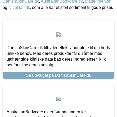
DanishSkinCare.dk
,
AustralianBodycare.dk
,
Made4men.dk
og
NiceHair.dk
, som alle har et stort sortiment til gode priser.
DanishSkinCare.dk tilbyder effektiv hudpleje til din huds
unikke behov. Med deres produkter får du årtier med
uafhængige kliniske data bag deres ingredienser. Klik
her for at se deres udvalg.
Se udvalget på DanishSkinCare.dk
AustralianBodycare.dk er førende inden for