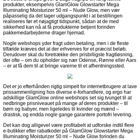
produkter, eksempelvis GlamGlow Glowstarter Mega
Illuminating Moisturizer 50 ml – Nude Glow, men vær
påpasselig da det tager udgangspunkt i at bestillingen
realiseres før et nøjagtigt tidspunkt, sådan at de med
sikkerhed kan nå at få produkterne betjent forinden
pakkemedarbejderne drager hjemad.
Nogle webshops yder fragt uden betaling, men i de fleste
tilfælde kræves det at der erhverves for et præcist beløb.
Derudover skal du foretrække den prisbilligste fragtløsning,
der ofte – om du opholder sig nær Odense, Rønne eller Aars
– er at få dem til at bringe varerne til et afhentningssted.
Det er jo efterhånden rigtig simpelt for internetbrugere at lave
prissammenligning hos diverse e-forhandlere, og ergo har
adskillige GlamGlow online webshops set sig tvunget til at
nedbringe prisniveauet på mange af deres produkter – til
børn og babyer, men ligeledes til kvinder og mænd –
drastisk, og endda nogle gange garantere portofri levering.
Det kan dog alligevel være profitabelt at udforske indtil flere
e-butikker efter rabatkoder på GlamGlow Glowstarter Mega
Illuminating Moisturizer 50 ml – Nude Glow forinden du