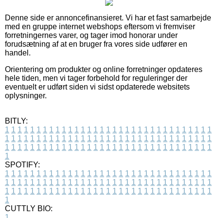
Denne side er annoncefinansieret. Vi har et fast samarbejde
med en gruppe internet webshops eftersom vi fremviser
forretningernes varer, og tager imod honorar under
forudsætning af at en bruger fra vores side udfører en
handel.
Orientering om produkter og online forretninger opdateres
hele tiden, men vi tager forbehold for reguleringer der
eventuelt er udført siden vi sidst opdaterede websitets
oplysninger.
BITLY:
1
1
1
1
1
1
1
1
1
1
1
1
1
1
1
1
1
1
1
1
1
1
1
1
1
1
1
1
1
1
1
1
1
1
1
1
1
1
1
1
1
1
1
1
1
1
1
1
1
1
1
1
1
1
1
1
1
1
1
1
1
1
1
1
1
1
1
1
1
1
1
1
1
1
1
1
1
1
1
1
1
1
1
1
1
1
1
1
1
1
1
1
1
1
1
1
1
1
1
1
SPOTIFY:
1
1
1
1
1
1
1
1
1
1
1
1
1
1
1
1
1
1
1
1
1
1
1
1
1
1
1
1
1
1
1
1
1
1
1
1
1
1
1
1
1
1
1
1
1
1
1
1
1
1
1
1
1
1
1
1
1
1
1
1
1
1
1
1
1
1
1
1
1
1
1
1
1
1
1
1
1
1
1
1
1
1
1
1
1
1
1
1
1
1
1
1
1
1
1
1
1
1
1
1
CUTTLY BIO:
1