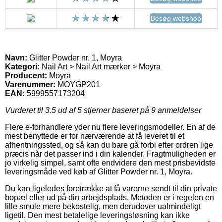
Besøg webshop
Navn:
Glitter Powder nr. 1, Moyra
Kategori:
Nail Art > Nail Art mærker > Moyra
Producent:
Moyra
Varenummer:
MOYGP201
EAN:
5999557173204
Vurderet til
3.5
ud af 5 stjerner baseret på
9
anmeldelser
Flere e-forhandlere yder nu flere leveringsmodeller. En af de
mest benyttede er for nærværende at få leveret til et
afhentningssted, og så kan du bare gå forbi efter ordren lige
præcis når det passer ind i din kalender. Fragtmuligheden er
jo virkelig simpel, samt ofte endvidere den mest prisbevidste
leveringsmåde ved køb af Glitter Powder nr. 1, Moyra.
Du kan ligeledes foretrække at få varerne sendt til din private
bopæl eller ud på din arbejdsplads. Metoden er i regelen en
lille smule mere bekostelig, men derudover ualmindeligt
ligetil. Den mest betalelige leveringsløsning kan ikke