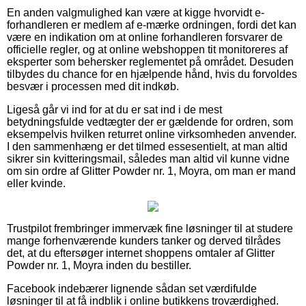
En anden valgmulighed kan være at kigge hvorvidt e-
forhandleren er medlem af e-mærke ordningen, fordi det kan
være en indikation om at online forhandleren forsvarer de
officielle regler, og at online webshoppen tit monitoreres af
eksperter som behersker reglementet på området. Desuden
tilbydes du chance for en hjælpende hånd, hvis du forvoldes
besvær i processen med dit indkøb.
Ligeså går vi ind for at du er sat ind i de mest
betydningsfulde vedtægter der er gældende for ordren, som
eksempelvis hvilken returret online virksomheden anvender.
I den sammenhæng er det tilmed essesentielt, at man altid
sikrer sin kvitteringsmail, således man altid vil kunne vidne
om sin ordre af Glitter Powder nr. 1, Moyra, om man er mand
eller kvinde.
Trustpilot frembringer immervæk fine løsninger til at studere
mange forhenværende kunders tanker og derved tilrådes
det, at du eftersøger internet shoppens omtaler af Glitter
Powder nr. 1, Moyra inden du bestiller.
Facebook indebærer lignende sådan set værdifulde
løsninger til at få indblik i online butikkens troværdighed.