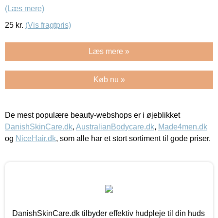
(Læs mere)
25
kr.
(Vis fragtpris)
Læs mere »
Køb nu »
De mest populære beauty-webshops er i øjeblikket
DanishSkinCare.dk
,
AustralianBodycare.dk
,
Made4men.dk
og
NiceHair.dk
, som alle har et stort sortiment til gode priser.
DanishSkinCare.dk tilbyder effektiv hudpleje til din huds