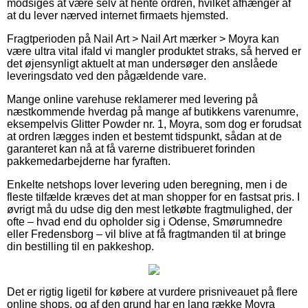
modsiges at være selv at hente ordren, hvilket afhænger af
at du lever nærved internet firmaets hjemsted.
Fragtperioden på Nail Art > Nail Art mærker > Moyra kan
være ultra vital ifald vi mangler produktet straks, så herved er
det øjensynligt aktuelt at man undersøger den anslåede
leveringsdato ved den pågældende vare.
Mange online varehuse reklamerer med levering på
næstkommende hverdag på mange af butikkens varenumre,
eksempelvis Glitter Powder nr. 1, Moyra, som dog er forudsat
at ordren lægges inden et bestemt tidspunkt, sådan at de
garanteret kan nå at få varerne distribueret forinden
pakkemedarbejderne har fyraften.
Enkelte netshops lover levering uden beregning, men i de
fleste tilfælde kræves det at man shopper for en fastsat pris. I
øvrigt må du udse dig den mest letkøbte fragtmulighed, der
ofte – hvad end du opholder sig i Odense, Smørumnedre
eller Fredensborg – vil blive at få fragtmanden til at bringe
din bestilling til en pakkeshop.
Det er rigtig ligetil for købere at vurdere prisniveauet på flere
online shops, og af den grund har en lang række Moyra