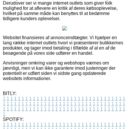
Derudover ser vi mange internet outlets som giver folk
mulighed for at aflevere en kritik af deres købsoplevelse,
hvilket på samme måde kan benyttes til at bedømme
tidligere kunders oplevelser.
Websitet finansieres af annonceindtægter. Vi hjælper en
lang række internet outlets hvori vi præsenterer butikkernes
produkter, og tager imod betaling i tilfælde af at en af de
besøgende på vores side udfører en handel.
Anvisninger omkring varer og webshops værnes om
jævnligt, men vi kan ikke garantere imod justeringer der
potentielt er udført siden vi sidste gang opdaterede
websitets informationer.
BITLY:
1
1
1
1
1
1
1
1
1
1
1
1
1
1
1
1
1
1
1
1
1
1
1
1
1
1
1
1
1
1
1
1
1
1
1
1
1
1
1
1
1
1
1
1
1
1
1
1
1
1
1
1
1
1
1
1
1
1
1
1
1
1
1
1
1
1
1
1
1
1
1
1
1
1
1
1
1
1
1
1
1
1
1
1
1
1
1
1
1
1
1
1
1
1
1
1
1
1
1
1
SPOTIFY:
1
1
1
1
1
1
1
1
1
1
1
1
1
1
1
1
1
1
1
1
1
1
1
1
1
1
1
1
1
1
1
1
1