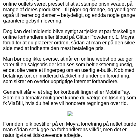
online outlets været presset til at at stampe prisniveauet på
mange af deres produkter – til piger og drenge, og yderligere
også til herrer og damer – betydeligt, og endda nogle gange
garantere gebyrfri levering.
Dog kan det imidlertid blive nyttigt at tjekke et par forskellige
online forhandlere efter tilbud på Glitter Powder nr. 1, Moyra
forud for at du placerer ordren, sådan at man er på den sikre
side med at indhente den mest betalelige pris.
Man bør dog ikke overse, at når en online webshop sælger
varer til en salgspris der kan ses som helt ekstremt gunstig,
er det ofte være et fingerpeg om en uærlig e-butik. Køb med
betalingskort er imidlertid dækket ind under en forordning,
som sikrer en overfor uoprigtige internet forhandlere.
Generelt slår vi et slag for kortbestillinger eller MobilePay.
Som en alternativ mulighed kunne du vælge en løsning som
fx ViaBill, hvis du hellere vil honorere regningen over tid.
Forinden folk bestiller på en Moyra forretning på nettet burde
man sådan set kigge på forhandlerens vilkår, men det er
naturligvis et tidskrævende arbejde.