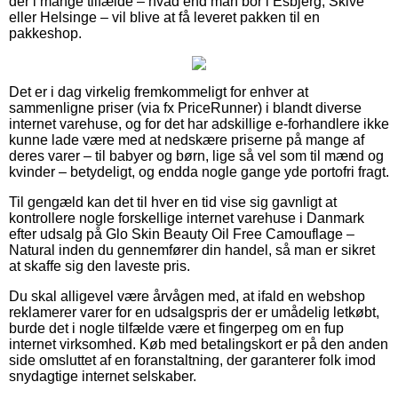
der i mange tilfælde – hvad end man bor i Esbjerg, Skive
eller Helsinge – vil blive at få leveret pakken til en
pakkeshop.
Det er i dag virkelig fremkommeligt for enhver at
sammenligne priser (via fx PriceRunner) i blandt diverse
internet varehuse, og for det har adskillige e-forhandlere ikke
kunne lade være med at nedskære priserne på mange af
deres varer – til babyer og børn, lige så vel som til mænd og
kvinder – betydeligt, og endda nogle gange yde portofri fragt.
Til gengæld kan det til hver en tid vise sig gavnligt at
kontrollere nogle forskellige internet varehuse i Danmark
efter udsalg på Glo Skin Beauty Oil Free Camouflage –
Natural inden du gennemfører din handel, så man er sikret
at skaffe sig den laveste pris.
Du skal alligevel være årvågen med, at ifald en webshop
reklamerer varer for en udsalgspris der er umådelig letkøbt,
burde det i nogle tilfælde være et fingerpeg om en fup
internet virksomhed. Køb med betalingskort er på den anden
side omsluttet af en foranstaltning, der garanterer folk imod
snydagtige internet selskaber.