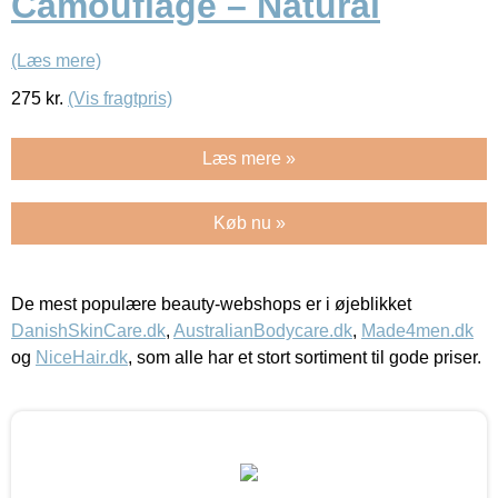
Camouflage – Natural
(Læs mere)
275
kr.
(Vis fragtpris)
Læs mere »
Køb nu »
De mest populære beauty-webshops er i øjeblikket
DanishSkinCare.dk
,
AustralianBodycare.dk
,
Made4men.dk
og
NiceHair.dk
, som alle har et stort sortiment til gode priser.