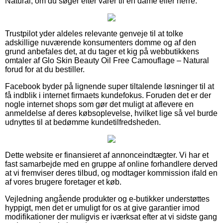
Natural, om du søger efter varer til en dame eller herre.
Trustpilot yder aldeles relevante genveje til at tolke
adskillige nuværende konsumenters domme og af den
grund anbefales det, at du tager et kig på webbutikkens
omtaler af Glo Skin Beauty Oil Free Camouflage – Natural
forud for at du bestiller.
Facebook byder på lignende super tiltalende løsninger til at
få indblik i internet firmaets kundefokus. Foruden det er der
nogle internet shops som gør det muligt at aflevere en
anmeldelse af deres købsoplevelse, hvilket lige så vel burde
udnyttes til at bedømme kundetilfredsheden.
Dette website er finansieret af annonceindtægter. Vi har et
fast samarbejde med en gruppe af online forhandlere derved
at vi fremviser deres tilbud, og modtager kommission ifald en
af vores brugere foretager et køb.
Vejledning angående produkter og e-butikker understøttes
hyppigt, men det er umuligt for os at give garantier imod
modifikationer der muligvis er iværksat efter at vi sidste gang