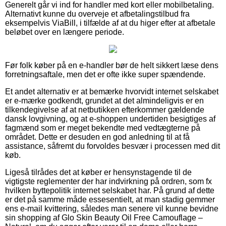
Generelt går vi ind for handler med kort eller mobilbetaling.
Alternativt kunne du overveje et afbetalingstilbud fra
eksempelvis ViaBill, i tilfælde af at du higer efter at afbetale
beløbet over en længere periode.
Før folk køber på en e-handler bør de helt sikkert læse dens
forretningsaftale, men det er ofte ikke super spændende.
Et andet alternativ er at bemærke hvorvidt internet selskabet
er e-mærke godkendt, grundet at det almindeligvis er en
tilkendegivelse af at netbutikken efterkommer gældende
dansk lovgivning, og at e-shoppen undertiden besigtiges af
fagmænd som er meget bekendte med vedtægterne på
området. Dette er desuden en god anledning til at få
assistance, såfremt du forvoldes besvær i processen med dit
køb.
Ligeså tilrådes det at køber er hensynstagende til de
vigtigste reglementer der har indvirkning på ordren, som fx
hvilken byttepolitik internet selskabet har. På grund af dette
er det på samme måde essesentielt, at man stadig gemmer
ens e-mail kvittering, således man senere vil kunne bevidne
sin shopping af Glo Skin Beauty Oil Free Camouflage –