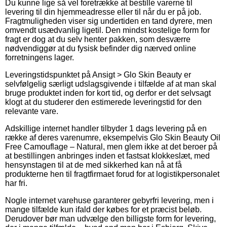
Du kunne lige så vel foretrække at bestille varerne til
levering til din hjemmeadresse eller til når du er på job.
Fragtmuligheden viser sig undertiden en tand dyrere, men
omvendt usædvanlig ligetil. Den mindst kostelige form for
fragt er dog at du selv henter pakken, som desværre
nødvendiggør at du fysisk befinder dig nærved online
forretningens lager.
Leveringstidspunktet på Ansigt > Glo Skin Beauty er
selvfølgelig særligt udslagsgivende i tilfælde af at man skal
bruge produktet inden for kort tid, og derfor er det selvsagt
klogt at du studerer den estimerede leveringstid for den
relevante vare.
Adskillige internet handler tilbyder 1 dags levering på en
række af deres varenumre, eksempelvis Glo Skin Beauty Oil
Free Camouflage – Natural, men glem ikke at det beroer på
at bestillingen anbringes inden et fastsat klokkeslæt, med
hensynstagen til at de med sikkerhed kan nå at få
produkterne hen til fragtfirmaet forud for at logistikpersonalet
har fri.
Nogle internet varehuse garanterer gebyrfri levering, men i
mange tilfælde kun ifald der købes for et præcist beløb.
Derudover bør man udvælge den billigste form for levering,