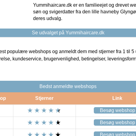
Yummihaircare.dk er en familieejet og drevet we
søn og svigerdatter fra den lille havneby Glyngøre
deres udvalg.
Se udvalget på Yummihaircare.dk
t populære webshops og anmeldt dem med stjerner fra 1 til 5 ud
rrelse, kundeservice, brugervenlighed, betingelser, leveringsfor
Bedst anmeldte webshops
op
Stjerner
Link
Besøg webshop
Besøg webshop
Besøg webshop