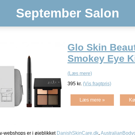
September Salon
Glo Skin Beau
Smokey Eye Ki
(Læs mere)
395
kr.
(Vis fragtpris)
Læs mere »
Kø
-webshops er i øjeblikket
DanishSkinCare.dk
,
AustralianBody