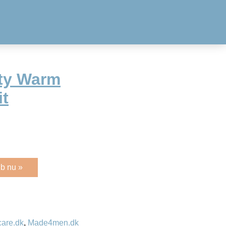
ty Warm
t
b nu »
care.dk
,
Made4men.dk