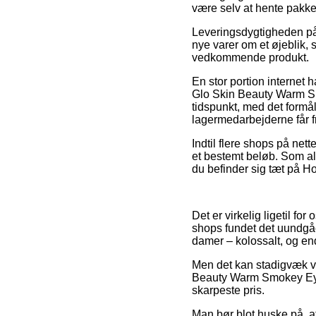
være selv at hente pakke
Leveringsdygtigheden på 
nye varer om et øjeblik, 
vedkommende produkt.
En stor portion internet 
Glo Skin Beauty Warm Smok
tidspunkt, med det formål 
lagermedarbejderne får fr
Indtil flere shops på nett
et bestemt beløb. Som a
du befinder sig tæt på Ho
Det er virkelig ligetil fo
shops fundet det uundgåel
damer – kolossalt, og en
Men det kan stadigvæk vær
Beauty Warm Smokey Eye K
skarpeste pris.
Man bør blot huske på, at 