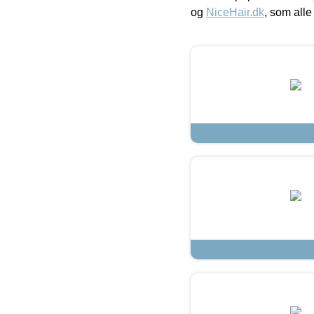
og
NiceHair.dk
, som alle 