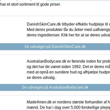
har et stort sortiment til gode priser.
DanishSkinCare.dk tilbyder effektiv hudpleje til
Med deres produkter får du årtier med uafhængi
deres ingredienser. Klik her for at se deres udva
Se udvalget på DanishSkinCare.dk
AustralianBodycare.dk er førende inden for pr
og det har de været siden 1992. Det er deres m
med at opnå en sundere hud og afhjælpe hudprob
se deres udvalg.
Se udvalget på AustralianBodycare.dk
Made4men.dk er nordens største forhandler af hu
mænd. De har i dag over 5.000 forskellige pleje