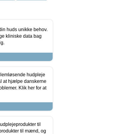
 din huds unikke behov.
ge kliniske data bag
lg.
oblemløsende hudpleje
ål at hjælpe danskerne
lemer. Klik her for at
dplejeprodukter til
produkter til mænd, og