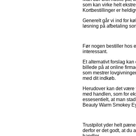
som kan virke helt ekstr
Kortbestillinger er heldi
Generelt går vi ind for 
løsning på afbetaling som
Før nogen bestiller hos e
interessant.
Et alternativt forslag ka
billede på at online firm
som mestrer lovgivningen.
med dit indkøb.
Herudover kan det være t
med handlen, som for eks
essesentielt, at man sta
Beauty Warm Smokey Eye K
Trustpilot yder helt pæ
derfor er det godt, at d
handler.