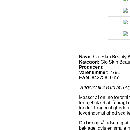
Navn:
Glo Skin Beauty 
Kategori:
Glo Skin Beau
Producent:
Varenummer:
7791
EAN:
842738106551
Vurderet til
4.8
ud af 5 st
Masser af online forretn
for øjeblikket at få brag
for det. Fragtmuligheden
leveringsmulighed ved k
Du bør også udse dig at f
beklageligvis en smule m