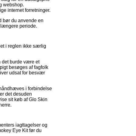
tig webshop.
e internet forretninger.
ed bør du anvende en
n længere periode.
t i reglen ikke særlig
n det burde være et
ppigt besøges af fagfolk
liver udsat for besvær
n håndhæves i forbindelse
 er det desuden
se sit køb af Glo Skin
herre.
enters iagttagelser og
okey Eye Kit før du