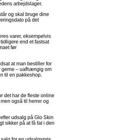
edens arbejdslager.
tår og skal bruge dine
veringsdato på det
deres varer, eksempelvis
idligere end et fastsat
maet før
dsat at man bestiller for
er gerne – uafhængig om
en til en pakkeshop.
or det har de fleste online
 men også til herrer og
 efter udsalg på Glo Skin
sikker på at få fat i den
l salg for en udsalgspris