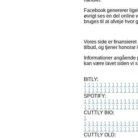
Facebook genererer ligele
øvrigt ses en del online
bruges til at afveje hvor
Vores side er finansieret
tilbud, og tjener honorar
Informationer angående p
kan være lavet siden vi 
BITLY:
1
1
1
1
1
1
1
1
1
1
1
1
1
1
1
1
1
1
1
1
1
1
1
1
1
1
SPOTIFY:
1
1
1
1
1
1
1
1
1
1
1
1
1
1
1
1
1
1
1
1
1
1
1
1
1
1
CUTTLY BIO:
1
1
1
1
1
1
1
1
1
1
1
1
1
1
1
1
1
1
1
1
1
1
1
1
1
1
1
CUTTLY OLD: