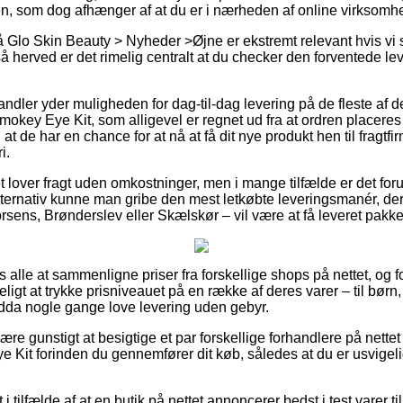
n, som dog afhænger af at du er i nærheden af online virksomh
Glo Skin Beauty > Nyheder >Øjne er ekstremt relevant hvis vi s
så herved er det rimelig centralt at du checker den forventede le
handler yder muligheden for dag-til-dag levering på de fleste af 
ey Eye Kit, som alligevel er regnet ud fra at ordren placeres t
at de har en chance for at nå at få dit nye produkt hen til fragtfir
i.
et lover fragt uden omkostninger, men i mange tilfælde er det foru
lternativ kunne man gribe den mest letkøbte leveringsmanér, d
rsens, Brønderslev eller Skælskør – vil være at få leveret pakk
r os alle at sammenligne priser fra forskellige shops på nettet, og f
igt at trykke prisniveauet på en række af deres varer – til børn,
dda nogle gange love levering uden gebyr.
e gunstigt at besigtige et par forskellige forhandlere på nettet
it forinden du gennemfører dit køb, således at du er usvigeligt 
i tilfælde af at en butik på nettet annoncerer bedst i test varer ti