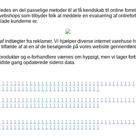
des en del passelige metoder til at få kendskab til online forre
 webshops som tilbyder folk at meddele en evaluering af ordref
 glade kunderne er.
 af indtægter fra reklamer. Vi hjælper diverse internet varehuse h
 i tilfælde af at en af de besøgende på vores website gennemfører
rodukter og e-forhandlere værnes om hyppigt, men vi tager for
sidste gang opdaterede sidens data.
1
1
1
1
1
1
1
1
1
1
1
1
1
1
1
1
1
1
1
1
1
1
1
1
1
1
1
1
1
1
1
1
1
1
1
1
1
1
1
1
1
1
1
1
1
1
1
1
1
1
1
1
1
1
1
1
1
1
1
1
1
1
1
1
1
1
1
1
1
1
1
1
1
1
1
1
1
1
1
1
1
1
1
1
1
1
1
1
1
1
1
1
1
1
1
1
1
1
1
1
1
1
1
1
1
1
1
1
1
1
1
1
1
1
1
1
1
1
1
1
1
1
1
1
1
1
1
1
1
1
1
1
1
1
1
1
1
1
1
1
1
1
1
1
1
1
1
1
1
1
1
1
1
1
1
1
1
1
1
1
1
1
1
1
1
1
1
1
1
1
1
1
1
1
1
1
1
1
1
1
1
1
1