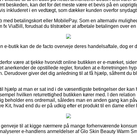
emt beskeden, kan det for det meste være et bevis på en uoprig
gvis inkluderet i en vedtægt, som dækker kunden overfor snydagtig
køb med betalingskort eller MobilePay. Som en alternativ muligh
 fx ViaBill, forudsat du tilstræber at afbetale betalingen over e
n e-butik kan de de facto overveje deres handelsaftale, dog er de
n derfor være at tjekke hvorvidt online butikken er e-mærket, side
aet anerkender de opstillede regler, foruden at e-forretningen hy
 Derudover giver det dig anledning til at få hjælp, såfremt du b
il hjælp at man er sat ind i de væsentligste betingelser der ka
empel hvilken returrettighed butikken kører med. I den relation
dig beholder ens ordremail, således man en anden gang kan påvi
it, hvad end du er på udkig efter et produkt til en dame eller 
ne genveje til at kigge nærmere på mange forhenværende konsum
u analyserer e-handlens anmeldelser af Glo Skin Beauty Warm Sm