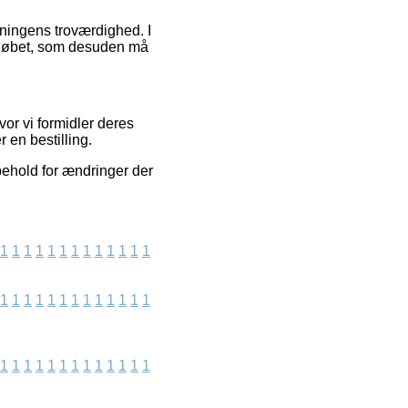
tningens troværdighed. I
orløbet, som desuden må
vor vi formidler deres
 en bestilling.
behold for ændringer der
1
1
1
1
1
1
1
1
1
1
1
1
1
1
1
1
1
1
1
1
1
1
1
1
1
1
1
1
1
1
1
1
1
1
1
1
1
1
1