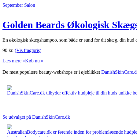
September Salon
Golden Beards Økologisk Skæg
En økologisk skægshampoo, som både er sund for dit skæg, din hud og 
90
kr.
(Vis fragtpris)
Læs mere »
Køb nu »
De mest populære beauty-webshops er i øjeblikket
DanishSkinCare.d
DanishSkinCare.dk tilbyder effektiv hudpleje til din huds unikke be
Se udvalget på DanishSkinCare.dk
AustralianBodycare.dk er førende inden for problemløsende hudplej