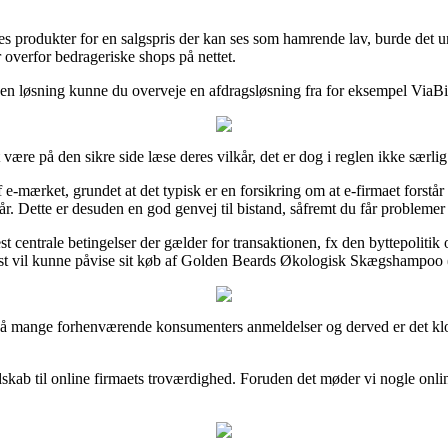
deres produkter for en salgspris der kan ses som hamrende lav, burde d
 overfor bedrageriske shops på nettet.
 løsning kunne du overveje en afdragsløsning fra for eksempel ViaBill,
ære på den sikre side læse deres vilkår, det er dog i reglen ikke særl
e-mærket, grundet at det typisk er en forsikring om at e-firmaet forstår 
år. Dette er desuden en god genvej til bistand, såfremt du får problemer 
trale betingelser der gælder for transaktionen, fx den byttepolitik onli
elst vil kunne påvise sit køb af Golden Beards Økologisk Skægshampoo (
e på mange forhenværende konsumenters anmeldelser og derved er det kl
ndskab til online firmaets troværdighed. Foruden det møder vi nogle o