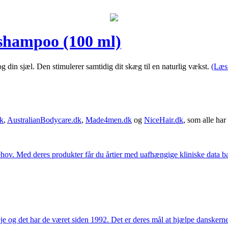
shampoo (100 ml)
din sjæl. Den stimulerer samtidig dit skæg til en naturlig vækst.
(Læs
k
,
AustralianBodycare.dk
,
Made4men.dk
og
NiceHair.dk
, som alle har 
hov. Med deres produkter får du årtier med uafhængige kliniske data bag
e og det har de været siden 1992. Det er deres mål at hjælpe dansker