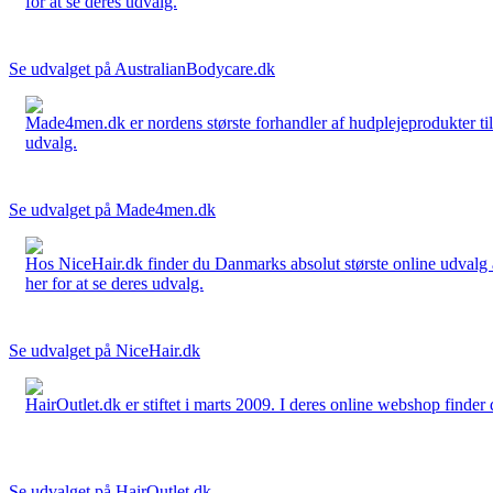
for at se deres udvalg.
Se udvalget på AustralianBodycare.dk
Made4men.dk er nordens største forhandler af hudplejeprodukter til 
udvalg.
Se udvalget på Made4men.dk
Hos NiceHair.dk finder du Danmarks absolut største online udvalg a
her for at se deres udvalg.
Se udvalget på NiceHair.dk
HairOutlet.dk er stiftet i marts 2009. I deres online webshop finder 
Se udvalget på HairOutlet.dk