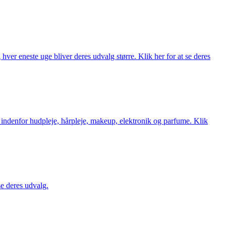
ver eneste uge bliver deres udvalg større. Klik her for at se deres
 indenfor hudpleje, hårpleje, makeup, elektronik og parfume. Klik
se deres udvalg.