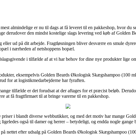
t mest almindelige er nu til dags at få leveret til en pakkeshop, hvor du 
ange derudover den mindst kostelige slags levering ved køb af Golden
g eller ud på dit arbejde. Fragtløsningen bliver desværre en smule dyre
bopæl i nærheden af netshoppens bopæl.
gsgivende i tilfælde af at vi har behov for dine nye produkter lige om l
produkter, eksempelvis Golden Beards Økologisk Skægshampoo (100 ml), 
orud for at logistikmedarbejderne har fyraften.
mange tilfælde er det forudsat at der aftages for et præcist beløb. Deru
e at få fragtfirmaet til at bringe varerne til en pakkeshop.
 priser i blandt diverse webbutikker, og med det motiv har mange Gold
g ligeledes også til damer og herrer – betydeligt, og endda nogle gange
lets på nettet efter udsalg på Golden Beards Økologisk Skægshampoo (100 m