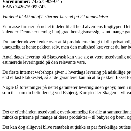
Varenummer:
7426759099745
EAN:
7426759099745
Vurderet til
4.9
ud af 5 stjerner baseret på
24
anmeldelser
En masse firmaer på nettet tildeler til alt held alverdens fragttyper. De
kalender. Denne er nemlig i høj grad hensigtsmæssig, samt mange g
Du bør derudover tænke over at få produkterne bragt til din privatboli
unægtelig at hente pakken selv, men den mulighed kræver at du har 
Antal dages levering på Skægvask kan vise sig at være usædvanlig udsla
estimerede leveringstid på den relevante vare.
De fleste internet webshops giver 1 hverdags levering på adskillige 
end et fast klokkeslæt, så at de garanteret kan nå at få pakken fikset f
Nogle få forretninger på nettet garanterer levering uden gebyr, men i 
som tit – om du befinder sig ved Esbjerg, Korsør eller Skagen – vil vær
Det er efterhånden usædvanlig overkommeligt for alle at sammenligne
mindske priserne på mange af deres produkter – til babyer og børn, o
Det kan dog alligevel blive rentabelt at tjekke et par forskellige out