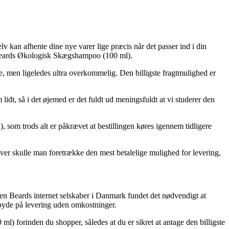
selv kan afhente dine nye varer lige præcis når det passer ind i din
 Beards Økologisk Skægshampoo (100 ml).
re, men ligeledes ultra overkommelig. Den billigste fragtmulighed er
idt, så i det øjemed er det fuldt ud meningsfuldt at vi studerer den
som trods alt er påkrævet at bestillingen køres igennem tidligere
dover skulle man foretrække den mest betalelige mulighed for levering,
en Beards internet selskaber i Danmark fundet det nødvendigt at
 byde på levering uden omkostninger.
l) forinden du shopper, således at du er sikret at antage den billigste