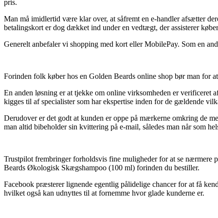
pris.
Man må imidlertid være klar over, at såfremt en e-handler afsætter 
betalingskort er dog dækket ind under en vedtægt, der assisterer køber
Generelt anbefaler vi shopping med kort eller MobilePay. Som en anden
Forinden folk køber hos en Golden Beards online shop bør man for at v
En anden løsning er at tjekke om online virksomheden er verificeret af 
kigges til af specialister som har ekspertise inden for de gældende vilk
Derudover er det godt at kunden er oppe på mærkerne omkring de mest cen
man altid bibeholder sin kvittering på e-mail, således man når som h
Trustpilot frembringer forholdsvis fine muligheder for at se nærmer
Beards Økologisk Skægshampoo (100 ml) forinden du bestiller.
Facebook præsterer lignende egentlig pålidelige chancer for at få ke
hvilket også kan udnyttes til at fornemme hvor glade kunderne er.