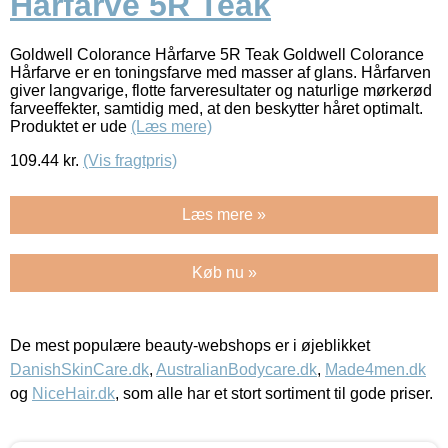
Hårfarve 5R Teak
Goldwell Colorance Hårfarve 5R Teak Goldwell Colorance
Hårfarve er en toningsfarve med masser af glans. Hårfarven
giver langvarige, flotte farveresultater og naturlige mørkerød
farveeffekter, samtidig med, at den beskytter håret optimalt.
Produktet er ude
(Læs mere)
109.44
kr.
(Vis fragtpris)
Læs mere »
Køb nu »
De mest populære beauty-webshops er i øjeblikket
DanishSkinCare.dk
,
AustralianBodycare.dk
,
Made4men.dk
og
NiceHair.dk
, som alle har et stort sortiment til gode priser.