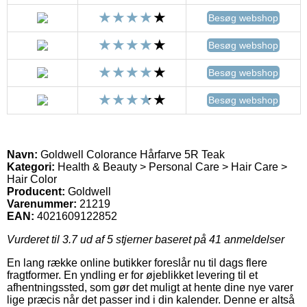
Besøg webshop
Besøg webshop
Besøg webshop
Besøg webshop
Navn:
Goldwell Colorance Hårfarve 5R Teak
Kategori:
Health & Beauty > Personal Care > Hair Care >
Hair Color
Producent:
Goldwell
Varenummer:
21219
EAN:
4021609122852
Vurderet til
3.7
ud af 5 stjerner baseret på
41
anmeldelser
En lang række online butikker foreslår nu til dags flere
fragtformer. En yndling er for øjeblikket levering til et
afhentningssted, som gør det muligt at hente dine nye varer
lige præcis når det passer ind i din kalender. Denne er altså