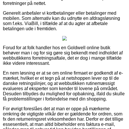
forretninger på nettet.
Generelt anbefaler vi kortbetalinger eller betalinger med
mobilen. Som alternativ kan du udnytte en afdragsløsning
som f.eks. ViaBill, i tilfælde af at du agter at afbetale
betalingen ude i fremtiden.
Forud for at folk handler hos en Goldwell online butik
behøver man i og for sig gøre sig bekendt med indholdet af
webbutikkens forretningsaftale, det er dog i mange tilfælde
ikke videre interessant.
En nem løsning er at se om online firmaet er godkendt af e-
mærket, hvilket er et tegn på at netshoppen lever op til de
danske retningslinjer, og at webbutikken rutinemæssigt
evalueres af eksperter som kender til lovene på området.
Desuden tilbydes du mulighed for opbakning, ifald du skulle
få problemstillinger i forbindelse med din shopping.
For øvrigt foreslåes det at man er oppe på mærkerne
omkring de vigtigste vilkår der er gældende for ordren, som
fx den returneringsret virksomheden har. Derfor er det tillige
essesentielt, at man altid bibeholder ens faktura e-mail,