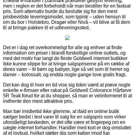
Enkelte e-handler i Danmark præsterer gebyrfri levering,
men i reglen er det forbeholdt når man bestiller for en fastsat
pris. Som alternativ burde du beslutte sig for den mest
prisbevidste leveringsmodel, som typisk – uden hensyn til
om du bor i Holstebro, Dragør eller Nivå – vil blive at få dem
til at bringe pakken til et udleveringssted.
Det er i dag ret overkommeligt for alle og enhver at finde
information om priser i blandt forskellige online outlets, og
med det motiv har langt de fleste Goldwell internet butikker
ikke kunne slippe for at tvinge salgspriserne på en række af
deres varer – til børn og babyer, lige så vel som til herrer og
damer – kolossalt, og endda nogle gange love gratis fragt.
Det kan dog til hver en tid vise sig tiden værd at prøve nogle
enkelte e-firmaer efter rabat på Goldwell Colorance Hårfarve
5R Teak forud for at du shopper, så man er velinformeret til at
indhente den mest attraktive pris.
Man bør imidlertid ikke glemme, at ifald en online butik
sælger bedst i test varer til salg for en salgspris som virker
uforståeligt beskeden, er det ofte være et fingerpeg om en
uægte internet forhandler. Handler med kort er dog omsluttet
af et lovbud, hvilket støtter dig som køber imod fup