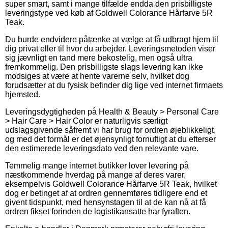
super smart, samt i mange tilfælde endda den prisbilligste
leveringstype ved køb af Goldwell Colorance Hårfarve 5R
Teak.
Du burde endvidere påtænke at vælge at få udbragt hjem til
dig privat eller til hvor du arbejder. Leveringsmetoden viser
sig jævnligt en tand mere bekostelig, men også ultra
fremkommelig. Den prisbilligste slags levering kan ikke
modsiges at være at hente varerne selv, hvilket dog
forudsætter at du fysisk befinder dig lige ved internet firmaets
hjemsted.
Leveringsdygtigheden på Health & Beauty > Personal Care
> Hair Care > Hair Color er naturligvis særligt
udslagsgivende såfremt vi har brug for ordren øjeblikkeligt,
og med det formål er det øjensynligt fornuftigt at du efterser
den estimerede leveringsdato ved den relevante vare.
Temmelig mange internet butikker lover levering på
næstkommende hverdag på mange af deres varer,
eksempelvis Goldwell Colorance Hårfarve 5R Teak, hvilket
dog er betinget af at ordren gennemføres tidligere end et
givent tidspunkt, med hensynstagen til at de kan nå at få
ordren fikset forinden de logistikansatte har fyraften.