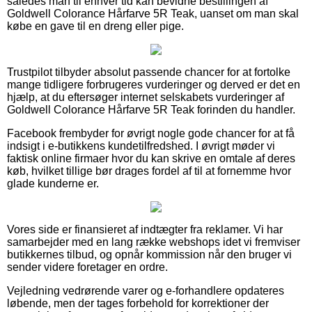
således man til enhver tid kan bevidne bestillingen af
Goldwell Colorance Hårfarve 5R Teak, uanset om man skal
købe en gave til en dreng eller pige.
Trustpilot tilbyder absolut passende chancer for at fortolke
mange tidligere forbrugeres vurderinger og derved er det en
hjælp, at du eftersøger internet selskabets vurderinger af
Goldwell Colorance Hårfarve 5R Teak forinden du handler.
Facebook frembyder for øvrigt nogle gode chancer for at få
indsigt i e-butikkens kundetilfredshed. I øvrigt møder vi
faktisk online firmaer hvor du kan skrive en omtale af deres
køb, hvilket tillige bør drages fordel af til at fornemme hvor
glade kunderne er.
Vores side er finansieret af indtægter fra reklamer. Vi har
samarbejder med en lang række webshops idet vi fremviser
butikkernes tilbud, og opnår kommission når den bruger vi
sender videre foretager en ordre.
Vejledning vedrørende varer og e-forhandlere opdateres
løbende, men der tages forbehold for korrektioner der