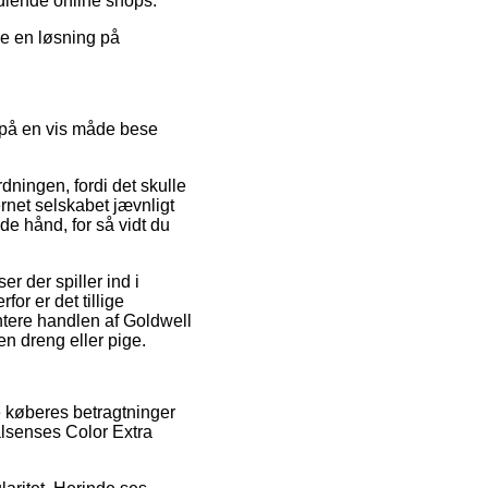
dlende online shops.
je en løsning på
 på en vis måde bese
ningen, fordi det skulle
ernet selskabet jævnligt
de hånd, for så vidt du
r der spiller ind i
or er det tillige
tere handlen af Goldwell
n dreng eller pige.
e køberes betragtninger
alsenses Color Extra