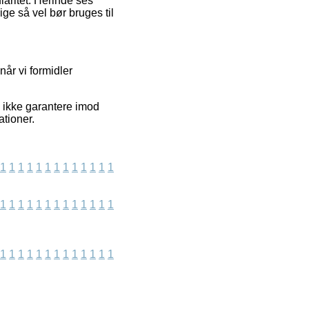
aritet. Herinde ses
ge så vel bør bruges til
år vi formidler
n ikke garantere imod
tioner.
1
1
1
1
1
1
1
1
1
1
1
1
1
1
1
1
1
1
1
1
1
1
1
1
1
1
1
1
1
1
1
1
1
1
1
1
1
1
1