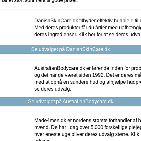
har et stort sortiment til gode priser.
DanishSkinCare.dk tilbyder effektiv hudpleje til
Med deres produkter får du årtier med uafhængi
deres ingredienser. Klik her for at se deres udva
Se udvalget på DanishSkinCare.dk
AustralianBodycare.dk er førende inden for pr
og det har de været siden 1992. Det er deres m
med at opnå en sundere hud og afhjælpe hudprob
se deres udvalg.
Se udvalget på AustralianBodycare.dk
Made4men.dk er nordens største forhandler af hu
mænd. De har i dag over 5.000 forskellige pleje
hver eneste uge bliver deres udvalg større. Klik 