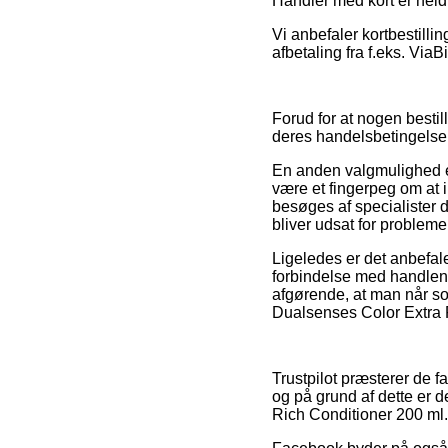
Handler med kort er held
Vi anbefaler kortbestill
afbetaling fra f.eks. ViaBi
Forud for at nogen best
deres handelsbetingelser
En anden valgmulighed er
være et fingerpeg om at i
besøges af specialister d
bliver udsat for probleme
Ligeledes er det anbefale
forbindelse med handlen, 
afgørende, at man når s
Dualsenses Color Extra R
Trustpilot præsterer de 
og på grund af dette er 
Rich Conditioner 200 ml.