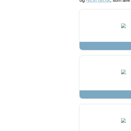
og
NiceHair.dk
, som alle 