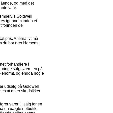
mgående, og med det
ante vare.
sempelvis Goldwell
øres igennem inden et
t forinden de
at pris. Alternativt må
 om du bor nær Horsens,
net forhandlere i
dbringe salgsværdien på
r – enormt, og endda nogle
fter udsalg på Goldwell
des at du er skudsikker
rer varer til salg for en
på en uægte netbutik.