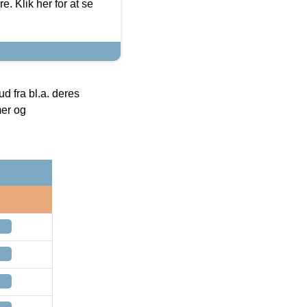
. Klik her for at se
 fra bl.a. deres
mer og