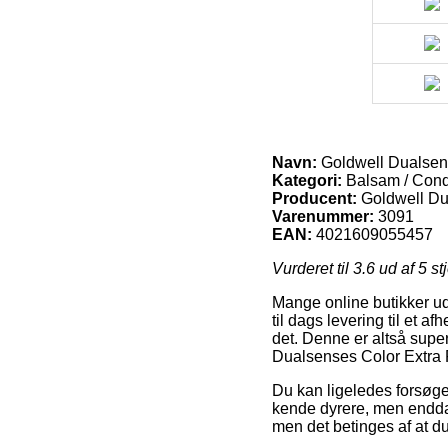
Navn:
Goldwell Dualsens
Kategori:
Balsam / Cond
Producent:
Goldwell D
Varenummer:
3091
EAN:
4021609055457
Vurderet til
3.6
ud af 5 st
Mange online butikker ud
til dags levering til et 
det. Denne er altså supe
Dualsenses Color Extra 
Du kan ligeledes forsøge 
kende dyrere, men endda 
men det betinges af at du