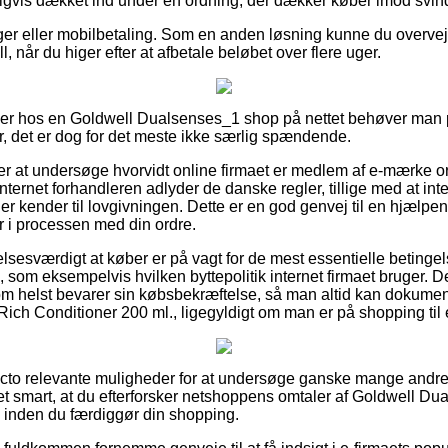
igvis dækket ind under en ordning, der dækker køber imod svin
inger eller mobilbetaling. Som en anden løsning kunne du overve
ll, når du higer efter at afbetale beløbet over flere uger.
iller hos en Goldwell Dualsenses_1 shop på nettet behøver man
, det er dog for det meste ikke særlig spændende.
 at undersøge hvorvidt online firmaet er medlem af e-mærke ord
nternet forhandleren adlyder de danske regler, tillige med at int
er kender til lovgivningen. Dette er en god genvej til en hjælpen
r i processen med din ordre.
lsesværdigt at køber er på vagt for de mest essentielle betingelse
som eksempelvis hvilken byttepolitik internet firmaet bruger. Derf
om helst bevarer sin købsbekræftelse, så man altid kan dokumen
ich Conditioner 200 ml., ligegyldigt om man er på shopping til e
facto relevante muligheder for at undersøge ganske mange andr
det smart, at du efterforsker netshoppens omtaler af Goldwell Du
 inden du færdiggør din shopping.