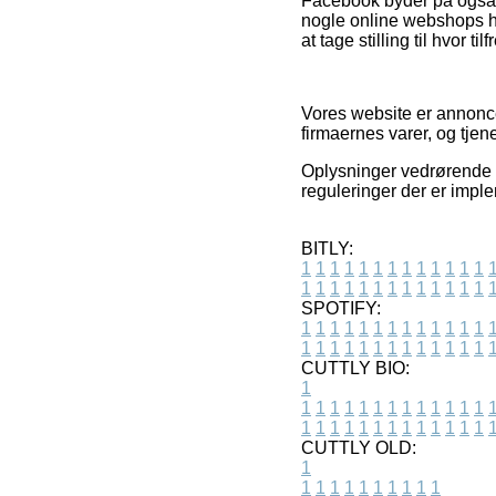
Facebook byder på også f
nogle online webshops hvo
at tage stilling til hvor ti
Vores website er annoncef
firmaernes varer, og tje
Oplysninger vedrørende t
reguleringer der er impl
BITLY:
1
1
1
1
1
1
1
1
1
1
1
1
1
1
1
1
1
1
1
1
1
1
1
1
1
1
SPOTIFY:
1
1
1
1
1
1
1
1
1
1
1
1
1
1
1
1
1
1
1
1
1
1
1
1
1
1
CUTTLY BIO:
1
1
1
1
1
1
1
1
1
1
1
1
1
1
1
1
1
1
1
1
1
1
1
1
1
1
1
CUTTLY OLD:
1
1
1
1
1
1
1
1
1
1
1