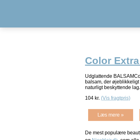
Color Extra
Udglattende BALSAMColor
balsam, der øjeblikkeligt
naturligt beskyttende la
104
kr.
(Vis fragtpris)
Læs mere »
De mest populære beauty