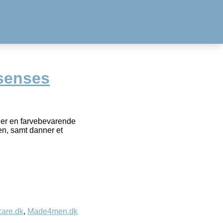
senses
er en farvebevarende
den, samt danner et
care.dk
,
Made4men.dk