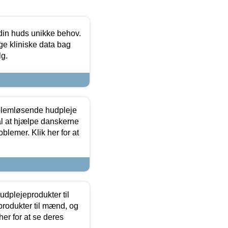
 din huds unikke behov.
ge kliniske data bag
lg.
oblemløsende hudpleje
ål at hjælpe danskerne
lemer. Klik her for at
dplejeprodukter til
produkter til mænd, og
her for at se deres