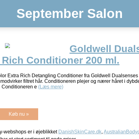
September Salon
Goldwell Dual
 Rich Conditioner 200 ml.
 Extra Rich Detangling Conditioner fra Goldwell Dualsenses 
 modvirker filtret hår. Conditioneren plejer og nærer håret i dyb
g. Conditioneren e
(Læs mere)
Køb nu »
-webshops er i øjeblikket
DanishSkinCare.dk
,
AustralianBody