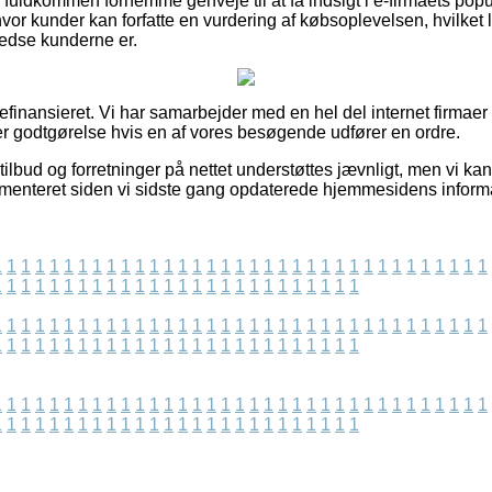
uldkommen fornemme genveje til at få indsigt i e-firmaets popul
r kunder kan forfatte en vurdering af købsoplevelsen, hvilket li
lfredse kunderne er.
inansieret. Vi har samarbejder med en hel del internet firmaer n
ner godtgørelse hvis en af vores besøgende udfører en ordre.
ilbud og forretninger på nettet understøttes jævnligt, men vi ka
ementeret siden vi sidste gang opdaterede hjemmesidens informa
1
1
1
1
1
1
1
1
1
1
1
1
1
1
1
1
1
1
1
1
1
1
1
1
1
1
1
1
1
1
1
1
1
1
1
1
1
1
1
1
1
1
1
1
1
1
1
1
1
1
1
1
1
1
1
1
1
1
1
1
1
1
1
1
1
1
1
1
1
1
1
1
1
1
1
1
1
1
1
1
1
1
1
1
1
1
1
1
1
1
1
1
1
1
1
1
1
1
1
1
1
1
1
1
1
1
1
1
1
1
1
1
1
1
1
1
1
1
1
1
1
1
1
1
1
1
1
1
1
1
1
1
1
1
1
1
1
1
1
1
1
1
1
1
1
1
1
1
1
1
1
1
1
1
1
1
1
1
1
1
1
1
1
1
1
1
1
1
1
1
1
1
1
1
1
1
1
1
1
1
1
1
1