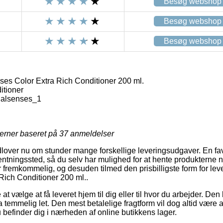
Besøg webshop
Besøg webshop
Besøg webshop
es Color Extra Rich Conditioner 200 ml.
itioner
ualsenses_1
jerner baseret på
37
anmeldelser
lover nu om stunder mange forskellige leveringsudgaver. En fav
afhentningssted, så du selv har mulighed for at hente produkterne 
r fremkommelig, og desuden tilmed den prisbilligste form for lev
Rich Conditioner 200 ml..
at vælge at få leveret hjem til dig eller til hvor du arbejder. De
temmelig let. Den mest betalelige fragtform vil dog altid være a
 befinder dig i nærheden af online butikkens lager.