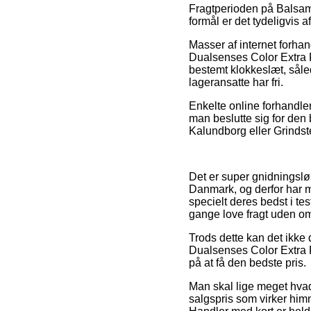
Fragtperioden på Balsam 
formål er det tydeligvis 
Masser af internet forha
Dualsenses Color Extra R
bestemt klokkeslæt, såled
lageransatte har fri.
Enkelte online forhandlere
man beslutte sig for den 
Kalundborg eller Grindste
Det er super gnidningsløs
Danmark, og derfor har 
specielt deres bedst i te
gange love fragt uden o
Trods dette kan det ikke 
Dualsenses Color Extra R
på at få den bedste pris.
Man skal lige meget hvad 
salgspris som virker him