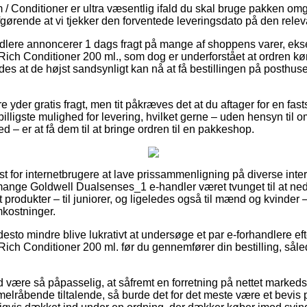
/ Conditioner er ultra væsentlig ifald du skal bruge pakken o
afgørende at vi tjekker den forventede leveringsdato på den relev
ndlere annoncerer 1 dags fragt på mange af shoppens varer, ek
ich Conditioner 200 ml., som dog er underforstået at ordren k
es at de højst sandsynligt kan nå at få bestillingen på posthuse
 yder gratis fragt, men tit påkræves det at du aftager for en fasts
billigste mulighed for levering, hvilket gerne – uden hensyn til
d – er at få dem til at bringe ordren til en pakkeshop.
t for internetbrugere at lave prissammenligning på diverse inter
mange Goldwell Dualsenses_1 e-handler været tvunget til at ne
st produkter – til juniorer, og ligeledes også til mænd og kvinde
mkostninger.
desto mindre blive lukrativt at undersøge et par e-forhandlere e
ich Conditioner 200 ml. før du gennemfører din bestilling, såle
være så påpasselig, at såfremt en forretning på nettet markedsfø
melråbende tiltalende, så burde det for det meste være et bevis 