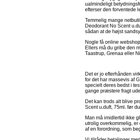
ualmindeligt betydningsfu
efterser den forventede
Temmelig mange netbutik
Deodorant No Scent u.duft
sådan at de højst sandsy
Nogle få online webshops 
Ellers må du gribe den m
Taastrup, Grenaa eller Niv
Det er jo efterhånden vir
for det har massevis af 
specielt deres bedst i te
gange præstere fragt ud
Det kan trods alt blive p
Scent u.duft, 75ml. før d
Man må imidlertid ikke gl
utrolig overkommelig, er 
af en forordning, som b
Vi tilråder betalinger m