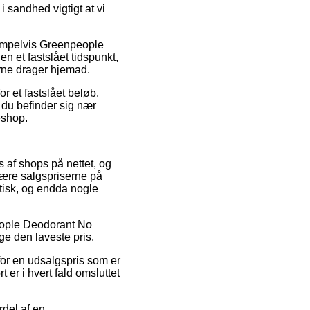
i sandhed vigtigt at vi
empelvis Greenpeople
n et fastslået tidspunkt,
erne drager hjemad.
r et fastslået beløb.
 du befinder sig nær
eshop.
s af shops på nettet, og
kære salgspriserne på
stisk, og endda nogle
people Deodorant No
ge den laveste pris.
for en udsalgspris som er
 er i hvert fald omsluttet
rdel af en