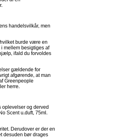
r.
pens handelsvilkår, men
hvilket burde være en
 i mellem besigtiges af
hjælp, ifald du forvoldes
elser gældende for
 øvrigt afgørende, at man
n af Greenpeople
ler herre.
rs oplevelser og derved
No Scent u.duft, 75ml.
ritet. Derudover er der en
ket desuden bør drages