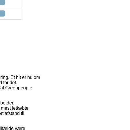
ing. Et hit er nu om
 for det.
b af Greenpeople
rbejder.
 mest letkøbte
 afstand til
tilfælde være