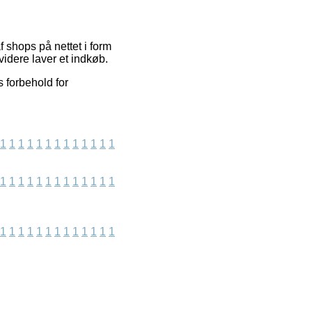
 shops på nettet i form
videre laver et indkøb.
 forbehold for
1
1
1
1
1
1
1
1
1
1
1
1
1
1
1
1
1
1
1
1
1
1
1
1
1
1
1
1
1
1
1
1
1
1
1
1
1
1
1