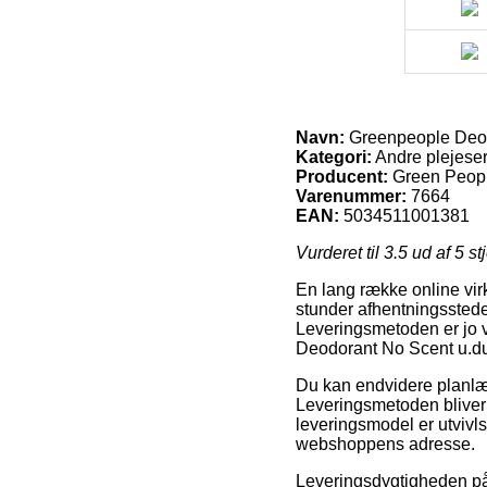
Navn:
Greenpeople Deodo
Kategori:
Andre plejeser
Producent:
Green Peop
Varenummer:
7664
EAN:
5034511001381
Vurderet til
3.5
ud af 5 st
En lang række online virk
stunder afhentningssteder
Leveringsmetoden er jo v
Deodorant No Scent u.duf
Du kan endvidere planlægg
Leveringsmetoden bliver 
leveringsmodel er utvivls
webshoppens adresse.
Leveringsdygtigheden på 