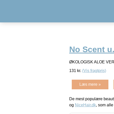
No Scent u.
ØKOLOGISK ALOE VER
131
kr.
(Vis fragtpris)
Læs mere »
De mest populære beauty
og
NiceHair.dk
, som alle 