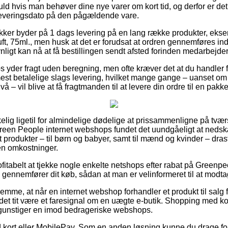
ld hvis man behøver dine nye varer om kort tid, og derfor er det 
 leveringsdato på den pågældende vare.
ker byder på 1 dags levering på en lang række produkter, eks
, 75ml., men husk at det er forudsat at ordren gennemføres inde
nligt kan nå at få bestillingen sendt afsted forinden medarbejd
yder fragt uden beregning, men ofte kræver det at du handler fo
est betalelige slags levering, hvilket mange gange – uanset om
å – vil blive at få fragtmanden til at levere din ordre til en pakk
kelig ligetil for almindelige dødelige at prissammenligne på tvær
Green People internet webshops fundet det uundgåeligt at neds
st produkter – til børn og babyer, samt til mænd og kvinder – dra
en omkostninger.
rofitabelt at tjekke nogle enkelte netshops efter rabat på Green
u gennemfører dit køb, sådan at man er velinformeret til at modta
emme, at når en internet webshop forhandler et produkt til salg 
det tit være et faresignal om en uægte e-butik. Shopping med kort
egunstiger en imod bedrageriske webshops.
ed kort eller MobilePay. Som en anden løsning kunne du drage fo