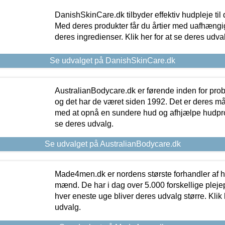
DanishSkinCare.dk tilbyder effektiv hudpleje til
Med deres produkter får du årtier med uafhængi
deres ingredienser. Klik her for at se deres udva
Se udvalget på DanishSkinCare.dk
AustralianBodycare.dk er førende inden for pr
og det har de været siden 1992. Det er deres m
med at opnå en sundere hud og afhjælpe hudprob
se deres udvalg.
Se udvalget på AustralianBodycare.dk
Made4men.dk er nordens største forhandler af hu
mænd. De har i dag over 5.000 forskellige pleje
hver eneste uge bliver deres udvalg større. Klik 
udvalg.