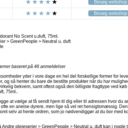
Besøg webshop
Besøg webshop
rant No Scent u.duft, 75ml.
ier > GreenPeople > Neutral u. duft
le
jerner baseret på
46
anmeldelser
somheder yder i vore dage en hel del forskellige former for lever
, og så henter du bare de bestilte produkter når du har mulighed
irkelig bekvem, samt oftest også den billigste fragttype ved kø
t, 75ml..
e at vælge at få sendt hjem til dig eller til adressen hvor du a
ofte en anelse dyrere, men lige så vel ret hensigtsmæssig. Den
omt selv at hente ordren, som jo nødvendiggør at du bor med kort
Andre plejeserier > GreenPeople > Neutral u. duft kan i nogle 