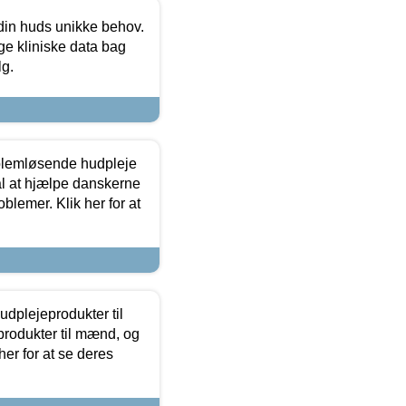
 din huds unikke behov.
ge kliniske data bag
lg.
oblemløsende hudpleje
ål at hjælpe danskerne
lemer. Klik her for at
dplejeprodukter til
produkter til mænd, og
her for at se deres