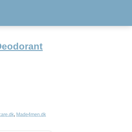
Deodorant
care.dk
,
Made4men.dk