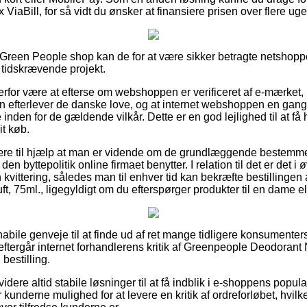
ViaBill, for så vidt du ønsker at finansiere prisen over flere uge
 Green People shop kan de for at være sikker betragte netshop
t tidskrævende projekt.
for være at efterse om webshoppen er verificeret af e-mærket, 
n efterlever de danske love, og at internet webshoppen en gang
 inden for de gældende vilkår. Dette er en god lejlighed til at få 
it køb.
ære til hjælp at man er vidende om de grundlæggende bestemm
den byttepolitik online firmaet benytter. I relation til det er det i
in kvittering, således man til enhver tid kan bekræfte bestillinge
, 75ml., ligegyldigt om du efterspørger produkter til en dame el
t habile genveje til at finde ud af ret mange tidligere konsumente
eftergår internet forhandlerens kritik af Greenpeople Deodorant 
 bestilling.
ere altid stabile løsninger til at få indblik i e-shoppens popula
kunderne mulighed for at levere en kritik af ordreforløbet, hvil