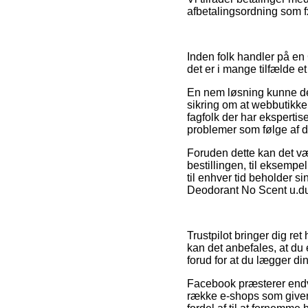
afbetalingsordning som fx 
Inden folk handler på en
det er i mange tilfælde e
En nem løsning kunne der
sikring om at webbutikke
fagfolk der har ekspertise
problemer som følge af d
Foruden dette kan det v
bestillingen, til eksempel 
til enhver tid beholder s
Deodorant No Scent u.duft
Trustpilot bringer dig re
kan det anbefales, at du 
forud for at du lægger din
Facebook præsterer endvid
række e-shops som giver 