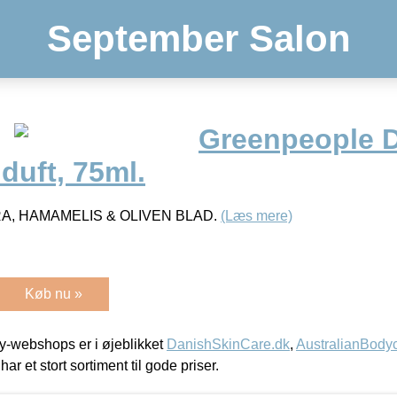
September Salon
Greenpeople 
duft, 75ml.
A, HAMAMELIS & OLIVEN BLAD.
(Læs mere)
Køb nu »
-webshops er i øjeblikket
DanishSkinCare.dk
,
AustralianBody
har et stort sortiment til gode priser.