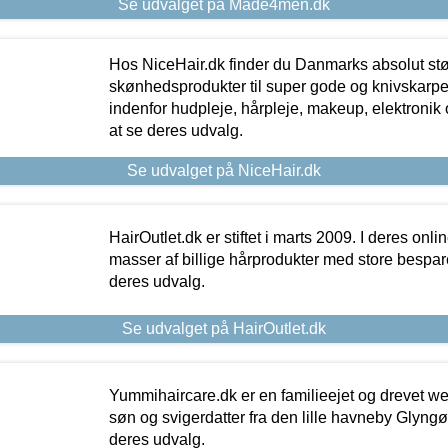
Se udvalget på Made4men.dk
Hos NiceHair.dk finder du Danmarks absolut stø
skønhedsprodukter til super gode og knivskarpe 
indenfor hudpleje, hårpleje, makeup, elektronik 
at se deres udvalg.
Se udvalget på NiceHair.dk
HairOutlet.dk er stiftet i marts 2009. I deres onl
masser af billige hårprodukter med store besparel
deres udvalg.
Se udvalget på HairOutlet.dk
Yummihaircare.dk er en familieejet og drevet we
søn og svigerdatter fra den lille havneby Glyngøre
deres udvalg.