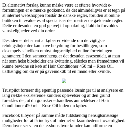
Et alternativt forslag kunne måske være at efterse hvorvidt e-
forretningen er e-mærke godkendt, da det almindeligvis er et tegn på
at internet webshoppen forstår de danske regler, foruden at online
butikken tit evalueres af specialister der mestrer de gældende regler.
Dette er desuden en god genvej til opbakning, ifald du forvoldes
vanskeligheder ved din ordre.
Desuden er det smart at køber er vidende om de vigtigste
retningslinjer der kan have betydning for bestillingen, som
eksempelvis hvilken ombytningsrettighed online forretningen
garanterer. I den sammenhæng er det desuden essesentielt, at man
når som helst bibeholder ens kvittering, således man fremadrettet vil
kunne bevidne sit køb af Hair Conditioner 450 ml – Rose Oil,
uafhængig om du er på gaveindkøb til en mand eller kvinde.
Trustpilot forærer dig egentlig passende løsninger til at analysere en
lang række eksisterende kunders oplevelser og af den grund
foreslåes det, at du gransker e-handlens anmeldelser af Hair
Conditioner 450 ml – Rose Oil inden du køber.
Facebook tilbyder på samme måde fuldstændig hensigtsmæssige
muligheder for at få indtryk af internet virksomhedens troværdighed.
Derudover ser vi en del e-shops hvor kunder kan udforme en