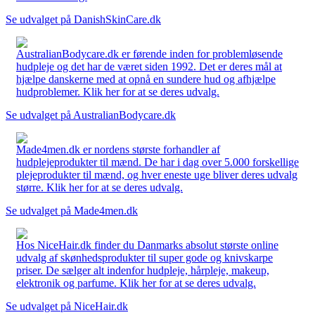
Se udvalget på DanishSkinCare.dk
AustralianBodycare.dk er førende inden for problemløsende
hudpleje og det har de været siden 1992. Det er deres mål at
hjælpe danskerne med at opnå en sundere hud og afhjælpe
hudproblemer. Klik her for at se deres udvalg.
Se udvalget på AustralianBodycare.dk
Made4men.dk er nordens største forhandler af
hudplejeprodukter til mænd. De har i dag over 5.000 forskellige
plejeprodukter til mænd, og hver eneste uge bliver deres udvalg
større. Klik her for at se deres udvalg.
Se udvalget på Made4men.dk
Hos NiceHair.dk finder du Danmarks absolut største online
udvalg af skønhedsprodukter til super gode og knivskarpe
priser. De sælger alt indenfor hudpleje, hårpleje, makeup,
elektronik og parfume. Klik her for at se deres udvalg.
Se udvalget på NiceHair.dk