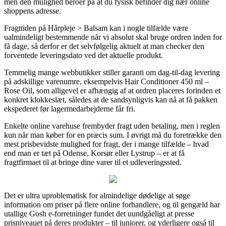
men den mulighed beroer på at du fysisk befinder dig nær online
shoppens adresse.
Fragttiden på Hårpleje > Balsam kan i nogle tilfælde være
ualmindeligt bestemmende når vi absolut skal bruge ordren inden for
få dage, så derfor er det selvfølgelig aktuelt at man checker den
forventede leveringsdato ved det aktuelle produkt.
Temmelig mange webbutikker stiller garanti om dag-til-dag levering
på adskillige varenumre, eksempelvis Hair Conditioner 450 ml –
Rose Oil, som alligevel er afhængig af at ordren placeres forinden et
konkret klokkeslæt, således at de sandsynligvis kan nå at få pakken
ekspederet før lagermedarbejderne får fri.
Enkelte online varehuse frembyder fragt uden betaling, men i reglen
kun når man køber for en præcis sum. I øvrigt må du foretrække den
mest prisbevidste mulighed for fragt, der i mange tilfælde – hvad
end man er tæt på Odense, Korsør eller Lystrup – er at få
fragtfirmaet til at bringe dine varer til et udleveringssted.
Det er ultra uproblematisk for almindelige dødelige at søge
information om priser på flere online forhandlere, og til gengæld har
utallige Gosh e-forretninger fundet det uundgåeligt at presse
prisniveauet på deres produkter – til juniorer, og yderligere også til