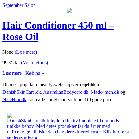
September Salon
Hair Conditioner 450 ml –
Rose Oil
None
(Læs mere)
99.95
kr.
(Vis fragtpris)
Læs mere »
Køb nu »
De mest populære beauty-webshops er i øjeblikket
DanishSkinCare.dk
,
AustralianBodycare.dk
,
Made4men.dk
og
NiceHair.dk
, som alle har et stort sortiment til gode priser.
DanishSkinCare.dk tilbyder effektiv hudpleje til din huds
unikke behov. Med deres produkter får du årtier med
uafhængige kliniske data bag deres ingredienser. Klik her for at
se deres udvalg.