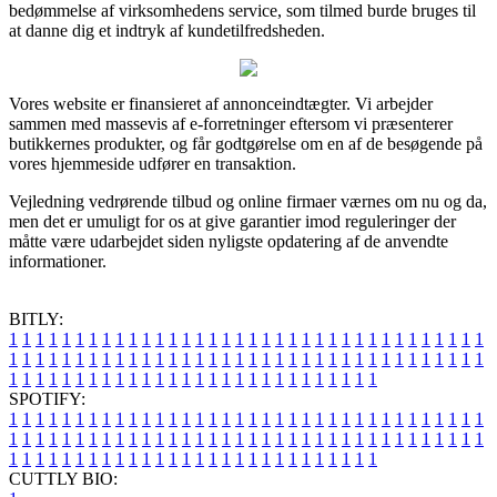
bedømmelse af virksomhedens service, som tilmed burde bruges til
at danne dig et indtryk af kundetilfredsheden.
Vores website er finansieret af annonceindtægter. Vi arbejder
sammen med massevis af e-forretninger eftersom vi præsenterer
butikkernes produkter, og får godtgørelse om en af de besøgende på
vores hjemmeside udfører en transaktion.
Vejledning vedrørende tilbud og online firmaer værnes om nu og da,
men det er umuligt for os at give garantier imod reguleringer der
måtte være udarbejdet siden nyligste opdatering af de anvendte
informationer.
BITLY:
1
1
1
1
1
1
1
1
1
1
1
1
1
1
1
1
1
1
1
1
1
1
1
1
1
1
1
1
1
1
1
1
1
1
1
1
1
1
1
1
1
1
1
1
1
1
1
1
1
1
1
1
1
1
1
1
1
1
1
1
1
1
1
1
1
1
1
1
1
1
1
1
1
1
1
1
1
1
1
1
1
1
1
1
1
1
1
1
1
1
1
1
1
1
1
1
1
1
1
1
SPOTIFY:
1
1
1
1
1
1
1
1
1
1
1
1
1
1
1
1
1
1
1
1
1
1
1
1
1
1
1
1
1
1
1
1
1
1
1
1
1
1
1
1
1
1
1
1
1
1
1
1
1
1
1
1
1
1
1
1
1
1
1
1
1
1
1
1
1
1
1
1
1
1
1
1
1
1
1
1
1
1
1
1
1
1
1
1
1
1
1
1
1
1
1
1
1
1
1
1
1
1
1
1
CUTTLY BIO: