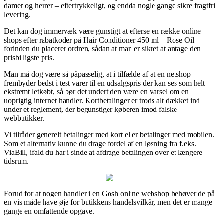
damer og herrer – eftertrykkeligt, og endda nogle gange sikre fragtfri
levering.
Det kan dog immervæk være gunstigt at efterse en række online
shops efter rabatkoder på Hair Conditioner 450 ml – Rose Oil
forinden du placerer ordren, sådan at man er sikret at antage den
prisbilligste pris.
Man må dog være så påpasselig, at i tilfælde af at en netshop
frembyder bedst i test varer til en udsalgspris der kan ses som helt
ekstremt letkøbt, så bør det undertiden være en varsel om en
uoprigtig internet handler. Kortbetalinger er trods alt dækket ind
under et reglement, der begunstiger køberen imod falske
webbutikker.
Vi tilråder generelt betalinger med kort eller betalinger med mobilen.
Som et alternativ kunne du drage fordel af en løsning fra f.eks.
ViaBill, ifald du har i sinde at afdrage betalingen over et længere
tidsrum.
Forud for at nogen handler i en Gosh online webshop behøver de på
en vis måde have øje for butikkens handelsvilkår, men det er mange
gange en omfattende opgave.