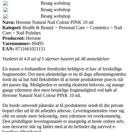
Besøg webshop
Besøg webshop
Besøg webshop
Navn:
Herome Natural Nail Colour PINK 10 ml
Kategori:
Health & Beauty > Personal Care > Cosmetics > Nail
Care > Nail Polishes
Producent:
Herome
Varenummer:
69495
EAN:
8711661021151
Vurderet til
4.8
ud af 5 stjerner baseret på
48
anmeldelser
En masse e-forhandlere frembyder heldigvis et hav af forskellige
fragtmetoder. Det mest almindelige er nu til dags afhentningssteder,
fordi du så har fuld fleksibilitet til at hente produkterne præcis når
det passer dig. Muligheden er nemlig ekstremt bekvem, og mange
gange ydermere den mest betalelige fragtmulighed ved køb af
Herome Natural Nail Colour PINK 10 ml.
Du burde omvendt påtænke at få produkterne sendt til din private
bopæl eller ud til dit arbejdes adresse. Leveringsmetoden viser sig
ofte en smule mere bekostelig, men ydermere ret overkommelig.
Den prisbilligste leveringsmanér er unægtelig at hente ordren selv,
som desværre står og falder med at du befinder dig nærved e-
handlens tilholdssted.