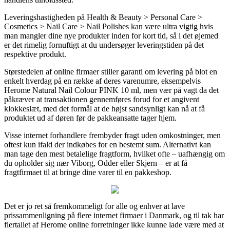
Leveringshastigheden på Health & Beauty > Personal Care >
Cosmetics > Nail Care > Nail Polishes kan være ultra vigtig hvis
man mangler dine nye produkter inden for kort tid, så i det øjemed
er det rimelig fornuftigt at du undersøger leveringstiden på det
respektive produkt.
Størstedelen af online firmaer stiller garanti om levering på blot en
enkelt hverdag på en række af deres varenumre, eksempelvis
Herome Natural Nail Colour PINK 10 ml, men vær på vagt da det
påkræver at transaktionen gennemføres forud for et angivent
klokkeslæt, med det formål at de højst sandsynligt kan nå at få
produktet ud af døren før de pakkeansatte tager hjem.
Visse internet forhandlere frembyder fragt uden omkostninger, men
oftest kun ifald der indkøbes for en bestemt sum. Alternativt kan
man tage den mest betalelige fragtform, hvilket ofte – uafhængig om
du opholder sig nær Viborg, Odder eller Skjern – er at få
fragtfirmaet til at bringe dine varer til en pakkeshop.
Det er jo ret så fremkommeligt for alle og enhver at lave
prissammenligning på flere internet firmaer i Danmark, og til tak har
flertallet af Herome online forretninger ikke kunne lade være med at