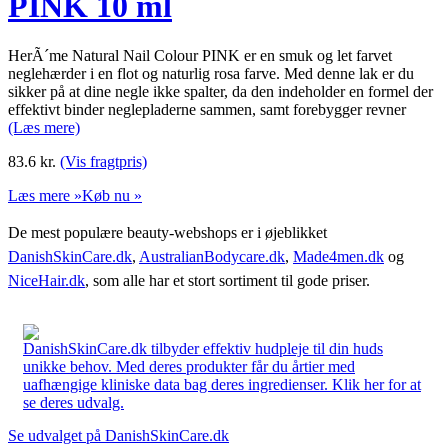
PINK 10 ml
HerÃ´me Natural Nail Colour PINK er en smuk og let farvet
neglehærder i en flot og naturlig rosa farve. Med denne lak er du
sikker på at dine negle ikke spalter, da den indeholder en formel der
effektivt binder neglepladerne sammen, samt forebygger revner
(Læs mere)
83.6
kr.
(Vis fragtpris)
Læs mere »
Køb nu »
De mest populære beauty-webshops er i øjeblikket
DanishSkinCare.dk
,
AustralianBodycare.dk
,
Made4men.dk
og
NiceHair.dk
, som alle har et stort sortiment til gode priser.
DanishSkinCare.dk tilbyder effektiv hudpleje til din huds
unikke behov. Med deres produkter får du årtier med
uafhængige kliniske data bag deres ingredienser. Klik her for at
se deres udvalg.
Se udvalget på DanishSkinCare.dk