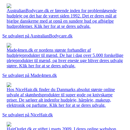
AustralianBodycare.dk er førende inden for problemløsende
hudpleje og det har de været siden 1992. Det er deres mål at
hjælpe danskerne med at opnå en sundere hud og afhjælpe
hudproblemer. Klik her for at se deres udvalg.
Se udvalget på AustralianBodycare.dk
Made4men.dk er nordens største forhandler af
hudplejeprodukter til mænd. De har i dag over 5.000 forskellige
plejeprodukter til mænd, og hver eneste uge bliver deres udvalg
større. Klik her for at se deres udvalg.
Se udvalget på Made4men.dk
Hos NiceHair.dk finder du Danmarks absolut største online
udvalg af skønhedsprodukter til super gode og knivskarpe
priser. De sælger alt indenfor hudpleje, hårpleje, makeup,
elektronik og parfume. Klik her for at se deres udvalg.
Se udvalget på NiceHair.dk
HairOutlet.dk er stiftet i marts 2009. I deres online webshop