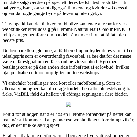
mindske salgsværdien på specielt deres bedst i test produkter – til
babyer og børn, og samtidig også til mænd og kvinder – kolossalt,
og endda nogle gange byde på levering uden gebyr.
Til gengæld kan det til hver en tid blive lønnende at granske visse
webbutikker efter udsalg på Herome Natural Nail Colour PINK 10
ml før du gennemfører din handel, så man er sikret at få fat i den
bedste pris.
Du bør bare ikke glemme, at ifald en shop udbyder deres varer til en
udsalgspris som er overordentlig favorabel, så bør det for det meste
være et faresignal om en falsk online virksomhed. Køb med
betalingskort er på den anden side indbefattet af et lovbud, hvilket
hjælper køberen imod uoprigtige online webshops.
Vi anbefaler bestillinger med kort eller mobilbetaling. Som en
alternativ mulighed kan du drage fordel af en afbetalingsløsning fra
f.eks. ViaBill, ifald du hellere vil afdrage regningen i flere bidder.
Forud for at nogen handler hos en Herome forhandler på nettet kan
man når alt kommer til alt gennemse webbutikkens forretningsvilkår,
dog er det tit ikke særlig sjovt.
Et alternativ kunne derfor være at bemærke hvorvidt e-shoppen er