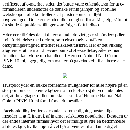
verificeret af e-mærket, siden det burde være et kendetegn for at e-
forhandleren understøtter de danske retningslinjer, og at online
webshoppen ofte kontrolleres af jurister som er indført i
lovgivningen. Dette er desuden din mulighed for at få hjælp, såfremt
du skulle få problemstillinger som følge af dit indkøb.
Ydermere tilrådes det at du er sat ind i de vigtigste vilkår der spiller
ind i forbindelse med ordren, som eksempelvis hvilken
ombytningsrettighed internet selskabet tilsikrer. Her er det virkelig
afgørende, at man altid bevarer sin købsbekræftelse, således man i
fremtiden kan vidne om handlen af Herome Natural Nail Colour
PINK 10 ml, ligegyldigt om man er på gaveindkøb til en herre eller
dame.
Trustpilot yder en række fornemme muligheder for at se nøjere på en
stor portion eksisterende køberes anmeldelser og derved anbefales
det, at du iagttager online butikkens kritik af Herome Natural Nail
Colour PINK 10 ml forud for at du bestiller.
Facebook tilbyder ligeledes uden sammenligning anstændige
metoder til at få indtryk af internet selskabets popularitet. Desuden er
der endda internet firmaer hvor det er muligt at ytre en bedømmelse
af deres køb, hvilket lige så vel bør anvendes til at danne dig et