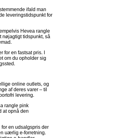
estemmende ifald man
ede leveringstidspunkt for
eksempelvis Hevea rangle
 nøjagtigt tidspunkt, så
jemad.
for en fastsat pris. I
set om du opholder sig
ngssted.
llige online outlets, og
ge af deres varer – til
ortofri levering.
ea rangle pink
ed at opnå den
 for en udsalgspris der
n uærlig e-forretning.