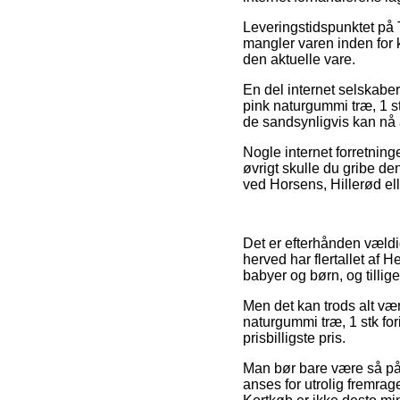
Leveringstidspunktet p
mangler varen inden for ko
den aktuelle vare.
En del internet selskaber
pink naturgummi træ, 1 st
de sandsynligvis kan nå a
Nogle internet forretninge
øvrigt skulle du gribe de
ved Horsens, Hillerød elle
Det er efterhånden vældig 
herved har flertallet af 
babyer og børn, og tillig
Men det kan trods alt vær
naturgummi træ, 1 stk fo
prisbilligste pris.
Man bør bare være så påpa
anses for utrolig fremrag