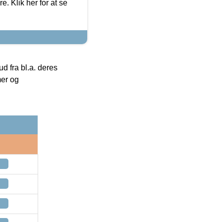
. Klik her for at se
 fra bl.a. deres
mer og