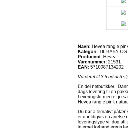
Navn:
Hevea rangle pink
Kategori:
TIL BABY OG
Producent:
Hevea
Varenummer:
21531
EAN:
5710087134202
Vurderet til
3.5
ud af 5 st
En del netbutikker i Danm
dags levering til en pakk
Leveringsformen er jo s
Hevea rangle pink naturg
Du bør alternativt påtænke
er uheldigvis en anelse 
leveringstype vil dog alti
internet forhandlerens la