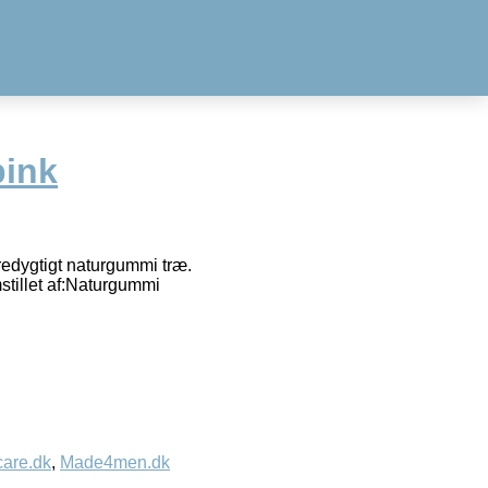
pink
edygtigt naturgummi træ.
stillet af:Naturgummi
care.dk
,
Made4men.dk