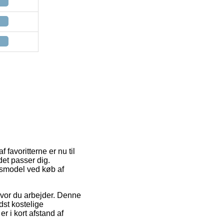
 favoritterne er nu til
det passer dig.
gsmodel ved køb af
n hvor du arbejder. Denne
st kostelige
er i kort afstand af