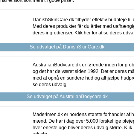
har et stort sortiment til gode priser.
DanishSkinCare.dk tilbyder effektiv hudpleje til
Med deres produkter får du årtier med uafhængi
deres ingredienser. Klik her for at se deres udva
Se udvalget på DanishSkinCare.dk
AustralianBodycare.dk er førende inden for pr
og det har de været siden 1992. Det er deres m
med at opnå en sundere hud og afhjælpe hudprob
se deres udvalg.
Se udvalget på AustralianBodycare.dk
Made4men.dk er nordens største forhandler af hu
mænd. De har i dag over 5.000 forskellige pleje
hver eneste uge bliver deres udvalg større. Klik 