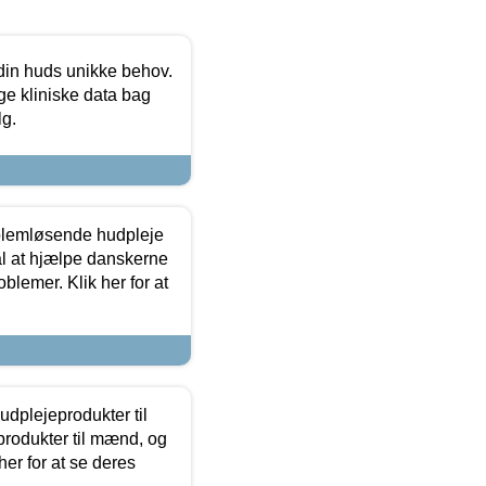
 din huds unikke behov.
ge kliniske data bag
lg.
oblemløsende hudpleje
ål at hjælpe danskerne
lemer. Klik her for at
dplejeprodukter til
produkter til mænd, og
her for at se deres