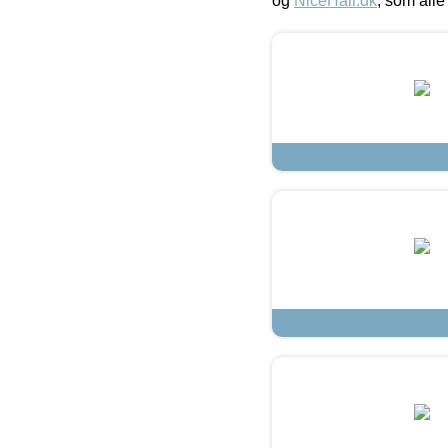
og
NiceHair.dk
, som alle 