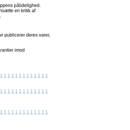
hoppens pålidelighed.
ætte en kritik af
.
i publicerer deres varer,
rantier imod
1
1
1
1
1
1
1
1
1
1
1
1
1
1
1
1
1
1
1
1
1
1
1
1
1
1
1
1
1
1
1
1
1
1
1
1
1
1
1