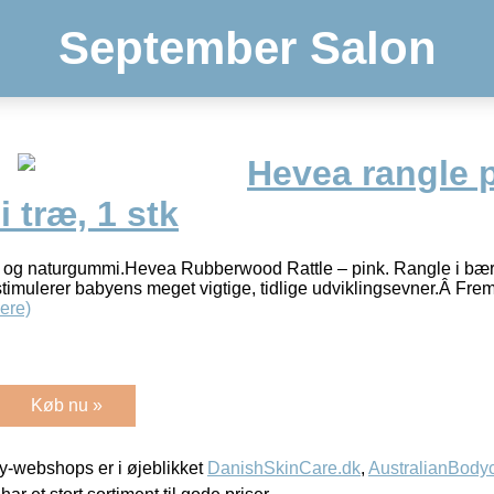
September Salon
Hevea rangle 
 træ, 1 stk
 og naturgummi.Hevea Rubberwood Rattle – pink. Rangle i bær
timulerer babyens meget vigtige, tidlige udviklingsevner.Â Frem
ere)
Køb nu »
-webshops er i øjeblikket
DanishSkinCare.dk
,
AustralianBody