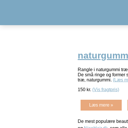
naturgummi
Rangle i naturgummi træ
De små ringe og former s
træ, naturgummi.
(Læs m
150
kr.
(Vis fragtpris)
Læs mere »
De mest populære beauty