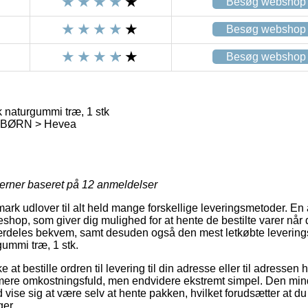
Besøg webshop
Besøg webshop
Besøg webshop
 naturgummi træ, 1 stk
 BØRN > Hevea
jerner baseret på
12
anmeldelser
ark udlover til alt held mange forskellige leveringsmetoder. En af
eshop, som giver dig mulighed for at hente de bestilte varer når 
ærdeles bekvem, samt desuden også den mest letkøbte leverin
ummi træ, 1 stk.
 at bestille ordren til levering til din adresse eller til adresse
mere omkostningsfuld, men endvidere ekstremt simpel. Den mind
d vise sig at være selv at hente pakken, hvilket forudsætter at du 
ger.