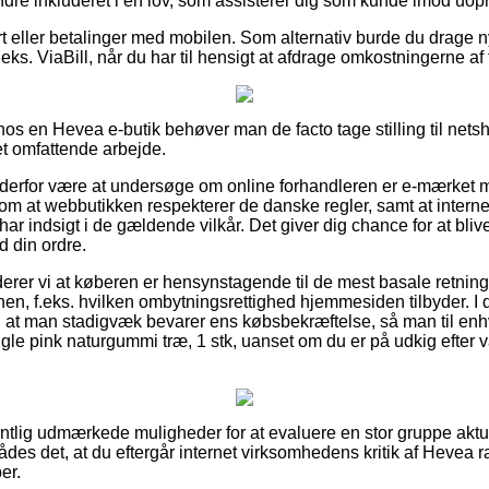
dre inkluderet i en lov, som assisterer dig som kunde imod uopr
t eller betalinger med mobilen. Som alternativ burde du drage ny
eks. ViaBill, når du har til hensigt at afdrage omkostningerne a
 hos en Hevea e-butik behøver man de facto tage stilling til nets
et omfattende arbejde.
 derfor være at undersøge om online forhandleren er e-mærket 
om at webbutikken respekterer de danske regler, samt at internet 
har indsigt i de gældende vilkår. Det giver dig chance for at blive
d din ordre.
er vi at køberen er hensynstagende til de mest basale retnings
nen, f.eks. hvilken ombytningsrettighed hjemmesiden tilbyder. I d
t man stadigvæk bevarer ens købsbekræftelse, så man til enh
gle pink naturgummi træ, 1 stk, uanset om du er på udkig efter va
gentlig udmærkede muligheder for at evaluere en stor gruppe akt
rådes det, at du eftergår internet virksomhedens kritik af Hevea
er.