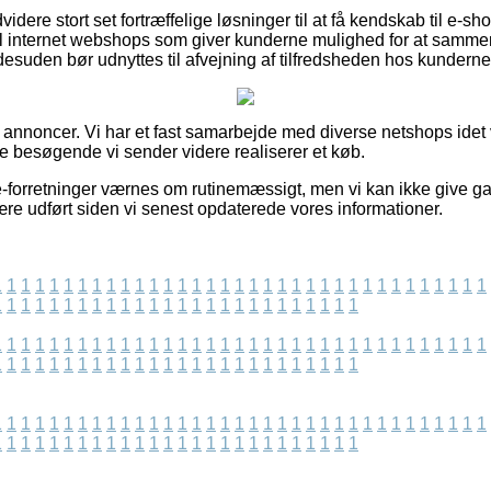
ere stort set fortræffelige løsninger til at få kendskab til e-s
 internet webshops som giver kunderne mulighed for at sammens
desuden bør udnyttes til afvejning af tilfredsheden hos kunderne
f annoncer. Vi har et fast samarbejde med diverse netshops idet v
de besøgende vi sender videre realiserer et køb.
-forretninger værnes om rutinemæssigt, men vi kan ikke give ga
ære udført siden vi senest opdaterede vores informationer.
1
1
1
1
1
1
1
1
1
1
1
1
1
1
1
1
1
1
1
1
1
1
1
1
1
1
1
1
1
1
1
1
1
1
1
1
1
1
1
1
1
1
1
1
1
1
1
1
1
1
1
1
1
1
1
1
1
1
1
1
1
1
1
1
1
1
1
1
1
1
1
1
1
1
1
1
1
1
1
1
1
1
1
1
1
1
1
1
1
1
1
1
1
1
1
1
1
1
1
1
1
1
1
1
1
1
1
1
1
1
1
1
1
1
1
1
1
1
1
1
1
1
1
1
1
1
1
1
1
1
1
1
1
1
1
1
1
1
1
1
1
1
1
1
1
1
1
1
1
1
1
1
1
1
1
1
1
1
1
1
1
1
1
1
1
1
1
1
1
1
1
1
1
1
1
1
1
1
1
1
1
1
1