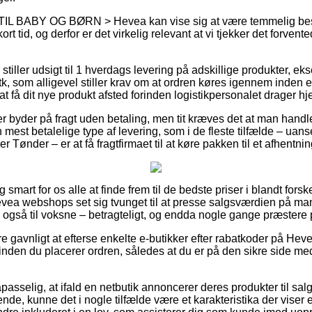
å TIL BABY OG BØRN > Hevea kan vise sig at være temmelig b
rt tid, og derfor er det virkelig relevant at vi tjekker det forvent
 stiller udsigt til 1 hverdags levering på adskillige produkter, 
k, som alligevel stiller krav om at ordren køres igennem inden et
t få dit nye produkt afsted forinden logistikpersonalet drager h
r byder på fragt uden betaling, men tit kræves det at man handler 
n mest betalelige type af levering, som i de fleste tilfælde – uan
r Tønder – er at få fragtfirmaet til at køre pakken til et afhentni
smart for os alle at finde frem til de bedste priser i blandt forske
Hevea webshops set sig tvunget til at presse salgsværdien på man
e også til voksne – betragteligt, og endda nogle gange præstere p
e gavnligt at efterse enkelte e-butikker efter rabatkoder på Hev
rinden du placerer ordren, således at du er på den sikre side m
sselig, at ifald en netbutik annoncerer deres produkter til salg
ende, kunne det i nogle tilfælde være et karakteristika der viser e