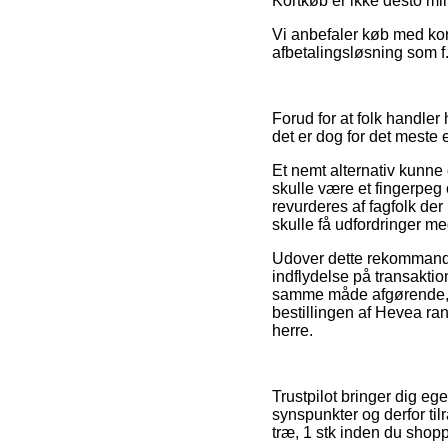
Kortkøb er ikke desto min
Vi anbefaler køb med kor
afbetalingsløsning som f.
Forud for at folk handler
det er dog for det meste 
Et nemt alternativ kunne
skulle være et fingerpeg 
revurderes af fagfolk der 
skulle få udfordringer me
Udover dette rekommander
indflydelse på transaktio
samme måde afgørende, a
bestillingen af Hevea ran
herre.
Trustpilot bringer dig e
synspunkter og derfor til
træ, 1 stk inden du shopp