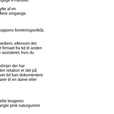
igtige e-handler.
tte af en
f flere omgange.
hoppens forretningsvilkår,
medlem, eftersom det
firmaet fra tid til anden
 assisteret, hvis du
linjer der har
en relation er det på
ver tid kan dokumentere
rer til en dame eller
uelle brugeres
 rangle pink naturgummi