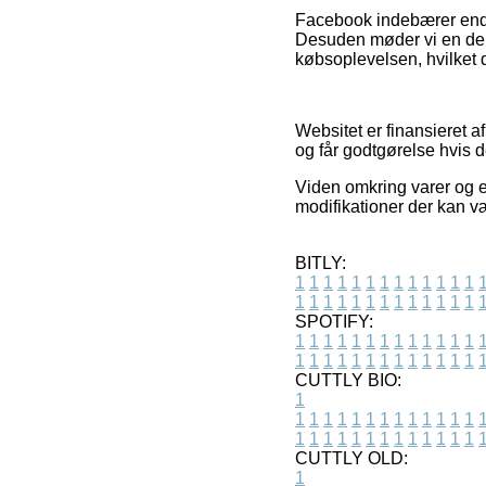
Facebook indebærer endvid
Desuden møder vi en del
købsoplevelsen, hvilket 
Websitet er finansieret a
og får godtgørelse hvis 
Viden omkring varer og e
modifikationer der kan v
BITLY:
1
1
1
1
1
1
1
1
1
1
1
1
1
1
1
1
1
1
1
1
1
1
1
1
1
1
SPOTIFY:
1
1
1
1
1
1
1
1
1
1
1
1
1
1
1
1
1
1
1
1
1
1
1
1
1
1
CUTTLY BIO:
1
1
1
1
1
1
1
1
1
1
1
1
1
1
1
1
1
1
1
1
1
1
1
1
1
1
1
CUTTLY OLD:
1