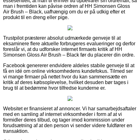
essesentielt, at man til enhver tid opbevarer sin ordremail, så
man i fremtiden kan påvise ordren af HH Simonsen Gloss
Air Brush – Black, uafhængig om du er på udkig efter et
produkt til en dreng eller pige.
Trustpilot præsterer absolut udmærkede genveje til at
eksaminere flere aktuelle forbrugeres evalueringer og derfor
foreslår vi, at du udforsker internet firmaets kritik af HH
Simonsen Gloss Air Brush – Black før du placerer din ordre.
Facebook genererer endvidere aldeles stabile genveje til at
få en idé om online virksomhedens kundefokus. Tilmed ser
vi mange firmaer på nettet hvor du kan sammensætte en
kritik af deres købsoplevelse, hvilket desuden bør tages i
brug til at bedømme hvor tilfredse kunderne er.
Websitet er finansieret af annoncer. Vi har samarbejdsaftaler
med en samling af internet virksomheder i form af at vi
formidler deres tilbud, og tager imod kommission under
forudsætning af at den person vi sender videre fuldfører en
transaktion.