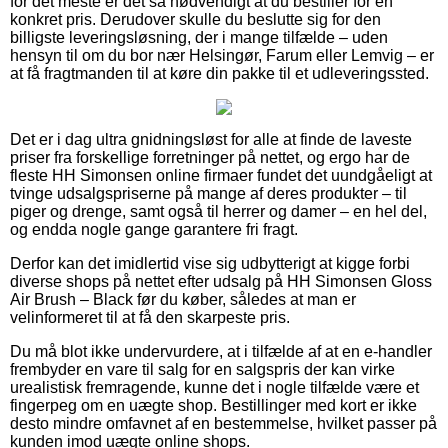
for det meste er det så nødvendigt at du bestiller for en
konkret pris. Derudover skulle du beslutte sig for den
billigste leveringsløsning, der i mange tilfælde – uden
hensyn til om du bor nær Helsingør, Farum eller Lemvig – er
at få fragtmanden til at køre din pakke til et udleveringssted.
Det er i dag ultra gnidningsløst for alle at finde de laveste
priser fra forskellige forretninger på nettet, og ergo har de
fleste HH Simonsen online firmaer fundet det uundgåeligt at
tvinge udsalgspriserne på mange af deres produkter – til
piger og drenge, samt også til herrer og damer – en hel del,
og endda nogle gange garantere fri fragt.
Derfor kan det imidlertid vise sig udbytterigt at kigge forbi
diverse shops på nettet efter udsalg på HH Simonsen Gloss
Air Brush – Black før du køber, således at man er
velinformeret til at få den skarpeste pris.
Du må blot ikke undervurdere, at i tilfælde af at en e-handler
frembyder en vare til salg for en salgspris der kan virke
urealistisk fremragende, kunne det i nogle tilfælde være et
fingerpeg om en uægte shop. Bestillinger med kort er ikke
desto mindre omfavnet af en bestemmelse, hvilket passer på
kunden imod uægte online shops.