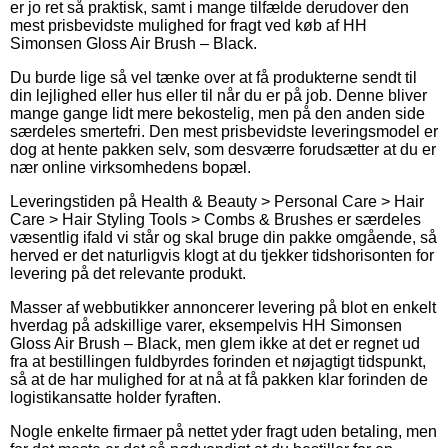
er jo ret så praktisk, samt i mange tilfælde derudover den
mest prisbevidste mulighed for fragt ved køb af HH
Simonsen Gloss Air Brush – Black.
Du burde lige så vel tænke over at få produkterne sendt til
din lejlighed eller hus eller til når du er på job. Denne bliver
mange gange lidt mere bekostelig, men på den anden side
særdeles smertefri. Den mest prisbevidste leveringsmodel er
dog at hente pakken selv, som desværre forudsætter at du er
nær online virksomhedens bopæl.
Leveringstiden på Health & Beauty > Personal Care > Hair
Care > Hair Styling Tools > Combs & Brushes er særdeles
væsentlig ifald vi står og skal bruge din pakke omgående, så
herved er det naturligvis klogt at du tjekker tidshorisonten for
levering på det relevante produkt.
Masser af webbutikker annoncerer levering på blot en enkelt
hverdag på adskillige varer, eksempelvis HH Simonsen
Gloss Air Brush – Black, men glem ikke at det er regnet ud
fra at bestillingen fuldbyrdes forinden et nøjagtigt tidspunkt,
så at de har mulighed for at nå at få pakken klar forinden de
logistikansatte holder fyraften.
Nogle enkelte firmaer på nettet yder fragt uden betaling, men