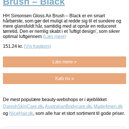
Brush – Black
HH Simonsen Gloss Air Brush – Black er en smart
hårbørste, som gør det muligt at redde sig til et sundere og
mere glansfuldt hår, samtidig med at opnår en reduceret
tørretid. Den er nemlig skabt i et 'luftigt design', som sikrer
optimal luftgennem
(Læs mere)
151.24
kr.
(Vis fragtpris)
Læs mere »
Køb nu »
De mest populære beauty-webshops er i øjeblikket
DanishSkinCare.dk
,
AustralianBodycare.dk
,
Made4men.dk
og
NiceHair.dk
, som alle har et stort sortiment til gode priser.