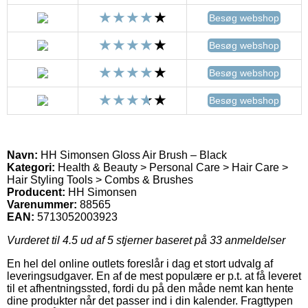
Besøg webshop
Besøg webshop
Besøg webshop
Besøg webshop
Navn:
HH Simonsen Gloss Air Brush – Black
Kategori:
Health & Beauty > Personal Care > Hair Care >
Hair Styling Tools > Combs & Brushes
Producent:
HH Simonsen
Varenummer:
88565
EAN:
5713052003923
Vurderet til
4.5
ud af 5 stjerner baseret på
33
anmeldelser
En hel del online outlets foreslår i dag et stort udvalg af
leveringsudgaver. En af de mest populære er p.t. at få leveret
til et afhentningssted, fordi du på den måde nemt kan hente
dine produkter når det passer ind i din kalender. Fragttypen