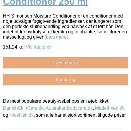
Conditioner 250 ml
HH Simonsen Moisture Conditioner er en conditioner med
nøje udvalgte fugtgivende ingredienser, der fungerer som
den perfekte slutbehandling ved hårvask af et tørt hår. Den
indeholder hydrolyseret keratin og jojobaolie, som tilfører en
masse fugt og giver
(Læs mere)
151.24
kr.
(Vis fragtpris)
Læs mere »
Køb nu »
De mest populære beauty-webshops er i øjeblikket
DanishSkinCare.dk
,
AustralianBodycare.dk
,
Made4men.dk
og
NiceHair.dk
, som alle har et stort sortiment til gode priser.