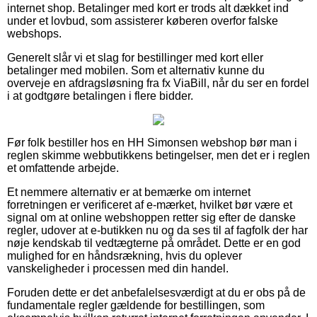
internet shop. Betalinger med kort er trods alt dækket ind
under et lovbud, som assisterer køberen overfor falske
webshops.
Generelt slår vi et slag for bestillinger med kort eller
betalinger med mobilen. Som et alternativ kunne du
overveje en afdragsløsning fra fx ViaBill, når du ser en fordel
i at godtgøre betalingen i flere bidder.
Før folk bestiller hos en HH Simonsen webshop bør man i
reglen skimme webbutikkens betingelser, men det er i reglen
et omfattende arbejde.
Et nemmere alternativ er at bemærke om internet
forretningen er verificeret af e-mærket, hvilket bør være et
signal om at online webshoppen retter sig efter de danske
regler, udover at e-butikken nu og da ses til af fagfolk der har
nøje kendskab til vedtægterne på området. Dette er en god
mulighed for en håndsrækning, hvis du oplever
vanskeligheder i processen med din handel.
Foruden dette er det anbefalelsesværdigt at du er obs på de
fundamentale regler gældende for bestillingen, som