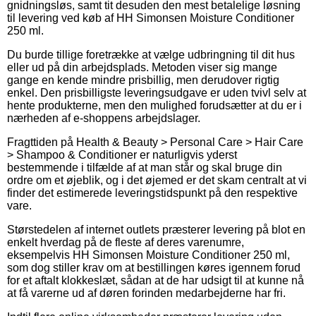
gnidningsløs, samt tit desuden den mest betalelige løsning
til levering ved køb af HH Simonsen Moisture Conditioner
250 ml.
Du burde tillige foretrække at vælge udbringning til dit hus
eller ud på din arbejdsplads. Metoden viser sig mange
gange en kende mindre prisbillig, men derudover rigtig
enkel. Den prisbilligste leveringsudgave er uden tvivl selv at
hente produkterne, men den mulighed forudsætter at du er i
nærheden af e-shoppens arbejdslager.
Fragttiden på Health & Beauty > Personal Care > Hair Care
> Shampoo & Conditioner er naturligvis yderst
bestemmende i tilfælde af at man står og skal bruge din
ordre om et øjeblik, og i det øjemed er det skam centralt at vi
finder det estimerede leveringstidspunkt på den respektive
vare.
Størstedelen af internet outlets præsterer levering på blot en
enkelt hverdag på de fleste af deres varenumre,
eksempelvis HH Simonsen Moisture Conditioner 250 ml,
som dog stiller krav om at bestillingen køres igennem forud
for et aftalt klokkeslæt, sådan at de har udsigt til at kunne nå
at få varerne ud af døren forinden medarbejderne har fri.