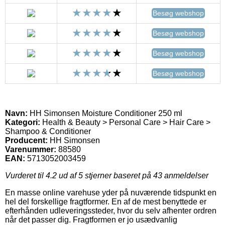
Besøg webshop
Besøg webshop
Besøg webshop
Besøg webshop
Navn:
HH Simonsen Moisture Conditioner 250 ml
Kategori:
Health & Beauty > Personal Care > Hair Care >
Shampoo & Conditioner
Producent:
HH Simonsen
Varenummer:
88580
EAN:
5713052003459
Vurderet til
4.2
ud af 5 stjerner baseret på
43
anmeldelser
En masse online varehuse yder på nuværende tidspunkt en
hel del forskellige fragtformer. En af de mest benyttede er
efterhånden udleveringssteder, hvor du selv afhenter ordren
når det passer dig. Fragtformen er jo usædvanlig