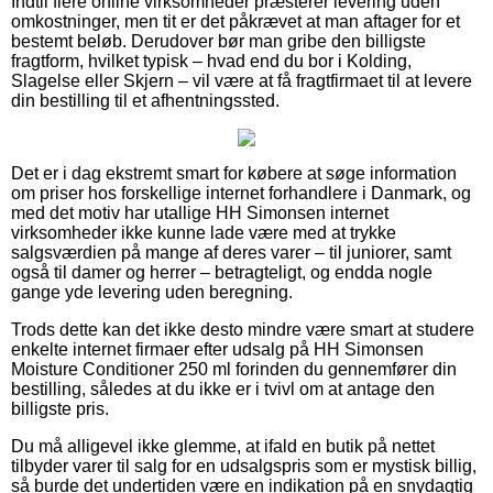
Indtil flere online virksomheder præsterer levering uden
omkostninger, men tit er det påkrævet at man aftager for et
bestemt beløb. Derudover bør man gribe den billigste
fragtform, hvilket typisk – hvad end du bor i Kolding,
Slagelse eller Skjern – vil være at få fragtfirmaet til at levere
din bestilling til et afhentningssted.
Det er i dag ekstremt smart for købere at søge information
om priser hos forskellige internet forhandlere i Danmark, og
med det motiv har utallige HH Simonsen internet
virksomheder ikke kunne lade være med at trykke
salgsværdien på mange af deres varer – til juniorer, samt
også til damer og herrer – betragteligt, og endda nogle
gange yde levering uden beregning.
Trods dette kan det ikke desto mindre være smart at studere
enkelte internet firmaer efter udsalg på HH Simonsen
Moisture Conditioner 250 ml forinden du gennemfører din
bestilling, således at du ikke er i tvivl om at antage den
billigste pris.
Du må alligevel ikke glemme, at ifald en butik på nettet
tilbyder varer til salg for en udsalgspris som er mystisk billig,
så burde det undertiden være en indikation på en snydagtig