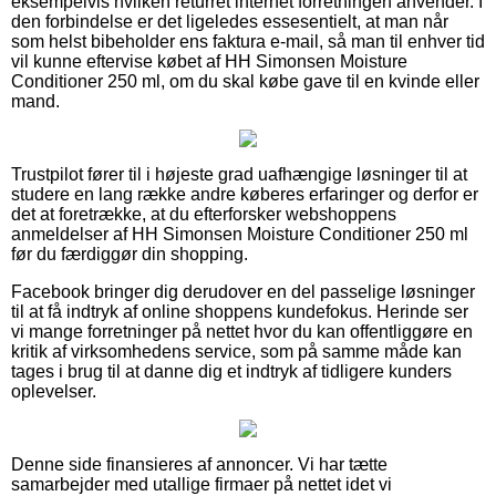
eksempelvis hvilken returret internet forretningen anvender. I
den forbindelse er det ligeledes essesentielt, at man når
som helst bibeholder ens faktura e-mail, så man til enhver tid
vil kunne eftervise købet af HH Simonsen Moisture
Conditioner 250 ml, om du skal købe gave til en kvinde eller
mand.
Trustpilot fører til i højeste grad uafhængige løsninger til at
studere en lang række andre køberes erfaringer og derfor er
det at foretrække, at du efterforsker webshoppens
anmeldelser af HH Simonsen Moisture Conditioner 250 ml
før du færdiggør din shopping.
Facebook bringer dig derudover en del passelige løsninger
til at få indtryk af online shoppens kundefokus. Herinde ser
vi mange forretninger på nettet hvor du kan offentliggøre en
kritik af virksomhedens service, som på samme måde kan
tages i brug til at danne dig et indtryk af tidligere kunders
oplevelser.
Denne side finansieres af annoncer. Vi har tætte
samarbejder med utallige firmaer på nettet idet vi