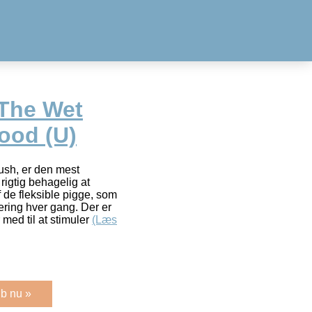
The Wet
ood (U)
h, er den mest
igtig behagelig at
 de fleksible pigge, som
sering hver gang. Der er
med til at stimuler
(Læs
b nu »