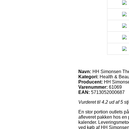
Navn:
HH Simonsen The 
Kategori:
Health & Beaut
Producent:
HH Simons
Varenummer:
61069
EAN:
5713052000687
Vurderet til
4.2
ud af 5 st
En stor portion outlets på
afleveret pakken hos en p
kalender. Leveringsmetod
ved køb af HH Simonsen