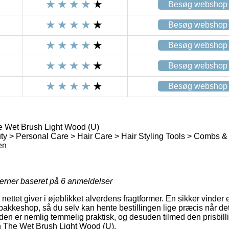
Besøg webshop
Besøg webshop
Besøg webshop
Besøg webshop
Besøg webshop
Wet Brush Light Wood (U)
y > Personal Care > Hair Care > Hair Styling Tools > Combs 
en
jerner baseret på
6
anmeldelser
 nettet giver i øjeblikket alverdens fragtformer. En sikker vinder 
akkeshop, så du selv kan hente bestillingen lige præcis når det
en er nemlig temmelig praktisk, og desuden tilmed den prisbill
 The Wet Brush Light Wood (U).