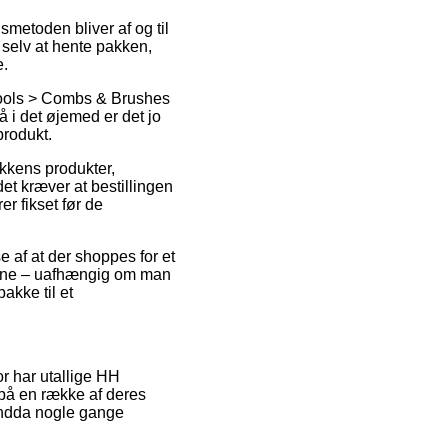
gsmetoden bliver af og til
 selv at hente pakken,
e.
Tools > Combs & Brushes
 i det øjemed er det jo
rodukt.
ikkens produkter,
 kræver at bestillingen
er fikset før de
 af at der shoppes for et
gerne – uafhængig om man
akke til et
for har utallige HH
på en række af deres
 endda nogle gange