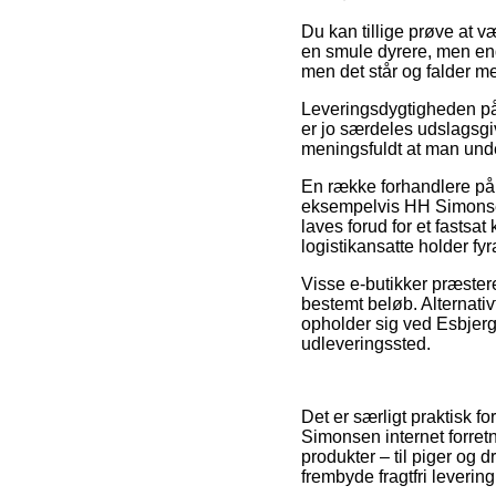
Du kan tillige prøve at væ
en smule dyrere, men end
men det står og falder m
Leveringsdygtigheden på
er jo særdeles udslagsgi
meningsfuldt at man und
En række forhandlere på 
eksempelvis HH Simonse
laves forud for et fastsat
logistikansatte holder fyr
Visse e-butikker præstere
bestemt beløb. Alternat
opholder sig ved Esbjerg, 
udleveringssted.
Det er særligt praktisk fo
Simonsen internet forret
produkter – til piger og
frembyde fragtfri levering