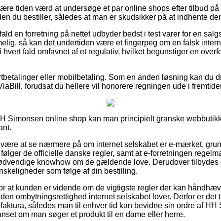
 være tiden værd at undersøge et par online shops efter tilbud
n du bestiller, således at man er skudsikker på at indhente den b
ald en forretning på nettet udbyder bedst i test varer for en salg
lig, så kan det undertiden være et fingerpeg om en falsk inter
 hvert fald omfavnet af et regulativ, hvilket begunstiger en overf
ortbetalinger eller mobilbetaling. Som en anden løsning kan du dr
ViaBill, forudsat du hellere vil honorere regningen ude i fremtide
HH Simonsen online shop kan man principielt granske webbutikk
ant.
 være at se nærmere på om internet selskabet er e-mærket, grunde
ølger de officielle danske regler, samt at e-forretningen regelm
ødvendige knowhow om de gældende love. Derudover tilbydes du
anskeligheder som følge af din bestilling.
g for at kunden er vidende om de vigtigste regler der kan håndhæ
en ombytningsrettighed internet selskabet lover. Derfor er det til
 faktura, således man til enhver tid kan bevidne sin ordre af 
nset om man søger et produkt til en dame eller herre.