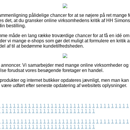
sammenligning pålidelige chancer for at se nøjere på ret mang
åes det, at du gransker online virksomhedens kritik af HH Simo
n bestilling.
mme måde en lang række troværdige chancer for at få en idé om
r vi mange e-shops som gør det muligt at formulere en kritik af 
rdel af til at bedømme kundetilfredsheden.
af annoncer. Vi samarbejder med mange online virksomheder og 
relse forudsat vores besøgende foretager en handel.
rodukter og internet butikker opdateres jævnligt, men man kan ik
e være udført efter seneste opdatering af websitets oplysninger.
1
1
1
1
1
1
1
1
1
1
1
1
1
1
1
1
1
1
1
1
1
1
1
1
1
1
1
1
1
1
1
1
1
1
1
1
1
1
1
1
1
1
1
1
1
1
1
1
1
1
1
1
1
1
1
1
1
1
1
1
1
1
1
1
1
1
1
1
1
1
1
1
1
1
1
1
1
1
1
1
1
1
1
1
1
1
1
1
1
1
1
1
1
1
1
1
1
1
1
1
1
1
1
1
1
1
1
1
1
1
1
1
1
1
1
1
1
1
1
1
1
1