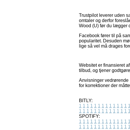
Trustpilot leverer uden 
omtaler og derfor foresl
Wood (U) før du lægger di
Facebook fører til på sa
popularitet. Desuden møde
lige så vel må drages fo
Websitet er finansieret 
tilbud, og tjener godtgø
Anvisninger vedrørende p
for korrektioner der mått
BITLY:
1
1
1
1
1
1
1
1
1
1
1
1
1
1
1
1
1
1
1
1
1
1
1
1
1
1
SPOTIFY:
1
1
1
1
1
1
1
1
1
1
1
1
1
1
1
1
1
1
1
1
1
1
1
1
1
1