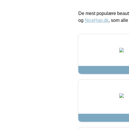
De mest populære beauty
og
NiceHair.dk
, som alle 