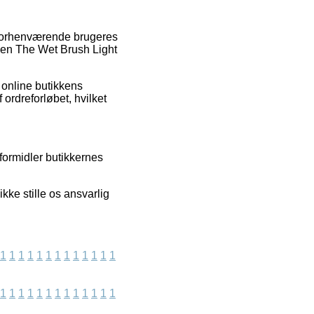
e forhenværende brugeres
nsen The Wet Brush Light
 online butikkens
ordreforløbet, hvilket
formidler butikkernes
ke stille os ansvarlig
1
1
1
1
1
1
1
1
1
1
1
1
1
1
1
1
1
1
1
1
1
1
1
1
1
1