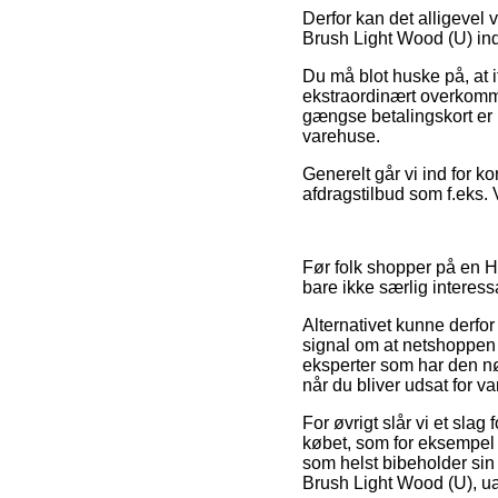
Derfor kan det alligevel
Brush Light Wood (U) inde
Du må blot huske på, at if
ekstraordinært overkomme
gængse betalingskort er i
varehuse.
Generelt går vi ind for k
afdragstilbud som f.eks. 
Før folk shopper på en 
bare ikke særlig interess
Alternativet kunne derfor
signal om at netshoppen f
eksperter som har den n
når du bliver udsat for v
For øvrigt slår vi et sla
købet, som for eksempel d
som helst bibeholder sin
Brush Light Wood (U), ua