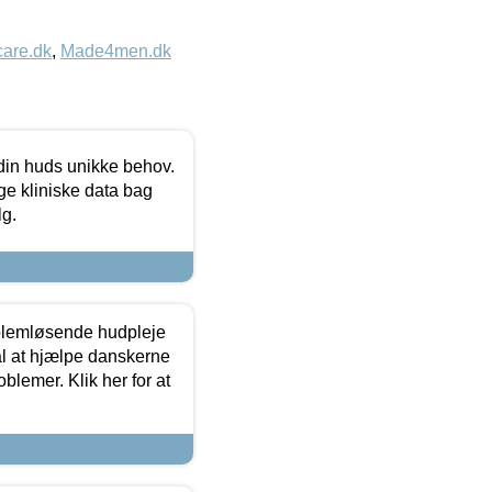
care.dk
,
Made4men.dk
 din huds unikke behov.
ge kliniske data bag
lg.
oblemløsende hudpleje
ål at hjælpe danskerne
lemer. Klik her for at