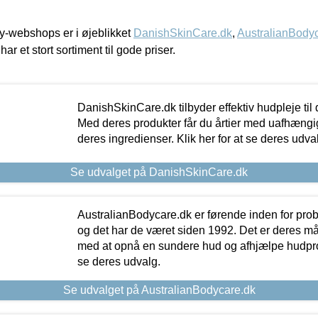
-webshops er i øjeblikket
DanishSkinCare.dk
,
AustralianBody
har et stort sortiment til gode priser.
DanishSkinCare.dk tilbyder effektiv hudpleje til
Med deres produkter får du årtier med uafhængi
deres ingredienser. Klik her for at se deres udva
Se udvalget på DanishSkinCare.dk
AustralianBodycare.dk er førende inden for pr
og det har de været siden 1992. Det er deres m
med at opnå en sundere hud og afhjælpe hudprob
se deres udvalg.
Se udvalget på AustralianBodycare.dk