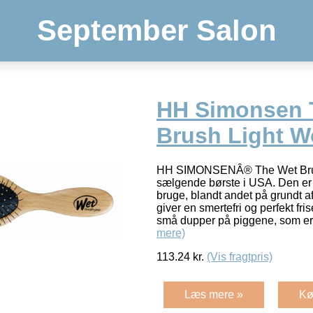
September Salon
HH Simonsen 
Brush Light W
HH SIMONSENÂ® The Wet Brus
sælgende børste i USA. Den er r
bruge, blandt andet på grundt af
giver en smertefri og perfekt fri
små dupper på piggene, som er 
mere)
113.24
kr.
(Vis fragtpris)
Læs mere »
Kø