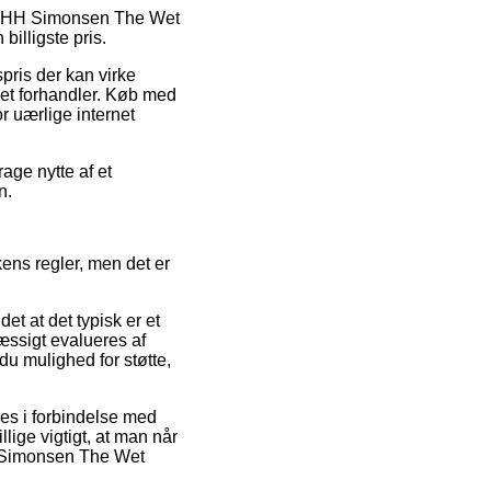
 på HH Simonsen The Wet
illigste pris.
spris der kan virke
net forhandler. Køb med
or uærlige internet
age nytte af et
n.
ens regler, men det er
t at det typisk er et
æssigt evalueres af
 mulighed for støtte,
ves i forbindelse med
lige vigtigt, at man når
HH Simonsen The Wet