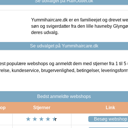
Se udvalget på HairOutlet.dk
Yummihaircare.dk er en familieejet og drevet we
søn og svigerdatter fra den lille havneby Glyngøre
deres udvalg.
Se udvalget på Yummihaircare.dk
t populære webshops og anmeldt dem med stjerner fra 1 til 5 ud
rrelse, kundeservice, brugervenlighed, betingelser, leveringsfor
Bedst anmeldte webshops
op
Stjerner
Link
Besøg webshop