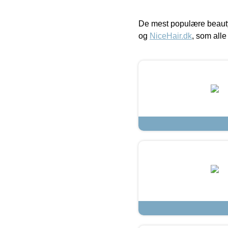
De mest populære beauty
og
NiceHair.dk
, som alle 