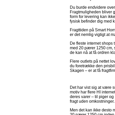
Du burde endvidere overve
Fragtmuligheden bliver g
form for levering kan ikk
fysisk befinder dig med k
Fragttiden på Smart Home 
er det nemlig vigtigt at
De fleste internet shops
med 20 pærer 1250 cm, so
de kan nå at få ordren kl
Flere outlets på nettet lo
du foretrække den prisbill
Skagen – er at få fragtfir
Det har vist sig at være 
motiv har flere HI intern
deres varer – til piger 
fragt uden omkostninger.
Men det kan ikke desto m
20 pærer 1250 cm inden du