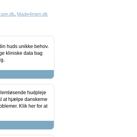
care.dk
,
Made4men.dk
 din huds unikke behov.
ge kliniske data bag
lg.
oblemløsende hudpleje
ål at hjælpe danskerne
lemer. Klik her for at