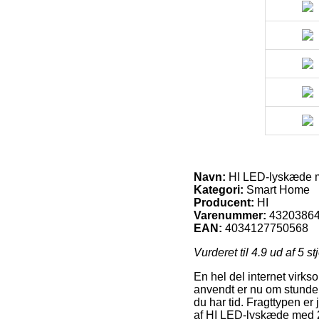
Navn:
HI LED-lyskæde 
Kategori:
Smart Home
Producent:
HI
Varenummer:
4320386
EAN:
4034127750568
Vurderet til
4.9
ud af 5 st
En hel del internet virks
anvendt er nu om stunder
du har tid. Fragttypen er
af HI LED-lyskæde med 