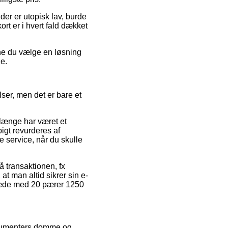
 der er utopisk lav, burde
ort er i hvert fald dækket
nne du vælge en løsning
de.
ser, men det er bare et
 længe har været et
pigt revurderes af
 service, når du skulle
å transaktionen, fx
at man altid sikrer sin e-
skæde med 20 pærer 1250
onsumenters domme og