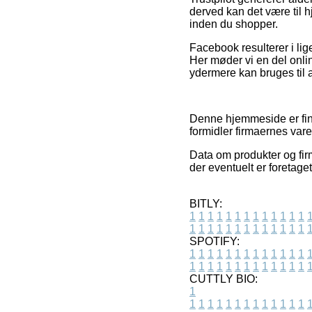
derved kan det være til
inden du shopper.
Facebook resulterer i lig
Her møder vi en del onli
ydermere kan bruges til a
Denne hjemmeside er fin
formidler firmaernes vare
Data om produkter og fir
der eventuelt er foretage
BITLY:
1
1
1
1
1
1
1
1
1
1
1
1
1
1
1
1
1
1
1
1
1
1
1
1
1
1
SPOTIFY:
1
1
1
1
1
1
1
1
1
1
1
1
1
1
1
1
1
1
1
1
1
1
1
1
1
1
CUTTLY BIO:
1
1
1
1
1
1
1
1
1
1
1
1
1
1