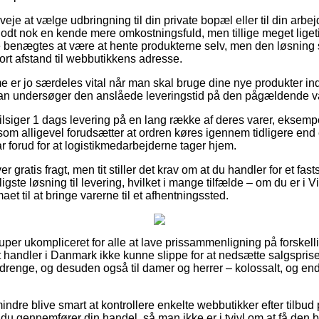
je at vælge udbringning til din private bopæl eller til din arbe
odt nok en kende mere omkostningsfuld, men tillige meget ligeti
e benægtes at være at hente produkterne selv, men den løsning s
ort afstand til webbutikkens adresse.
er jo særdeles vital når man skal bruge dine nye produkter inden
 man undersøger den anslåede leveringstid på den pågældende v
 tilsiger 1 dags levering på en lang række af deres varer, ekse
m alligevel forudsætter at ordren køres igennem tidligere end et
ar forud for at logistikmedarbejderne tager hjem.
ver gratis fragt, men tit stiller det krav om at du handler for et f
igste løsning til levering, hvilket i mange tilfælde – om du er i V
maet til at bringe varerne til et afhentningssted.
super ukompliceret for alle at lave prissammenligning på forskel
et handler i Danmark ikke kunne slippe for at nedsætte salgspri
og drenge, og desuden også til damer og herrer – kolossalt, og 
indre blive smart at kontrollere enkelte webbutikker efter tilb
 gennemfører din handel, så man ikke er i tvivl om at få den bil