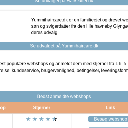
Se udvalget på HairOutlet.dk
Yummihaircare.dk er en familieejet og drevet we
søn og svigerdatter fra den lille havneby Glyngøre
deres udvalg.
Se udvalget på Yummihaircare.dk
t populære webshops og anmeldt dem med stjerner fra 1 til 5 ud
rrelse, kundeservice, brugervenlighed, betingelser, leveringsfor
Bedst anmeldte webshops
op
Stjerner
Link
Besøg webshop