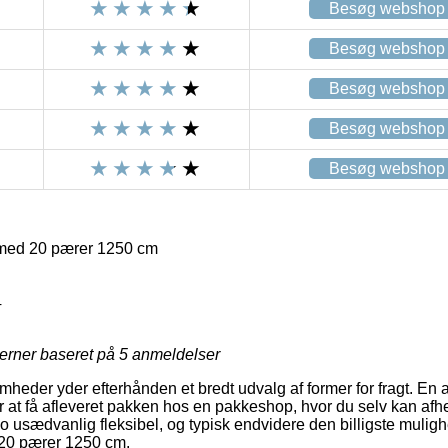
Besøg webshop
Besøg webshop
Besøg webshop
Besøg webshop
Besøg webshop
med 20 pærer 1250 cm
4
jerner baseret på
5
anmeldelser
omheder yder efterhånden et bredt udvalg af former for fragt. En 
 at få afleveret pakken hos en pakkeshop, hvor du selv kan afh
 jo usædvanlig fleksibel, og typisk endvidere den billigste mulig
20 pærer 1250 cm.