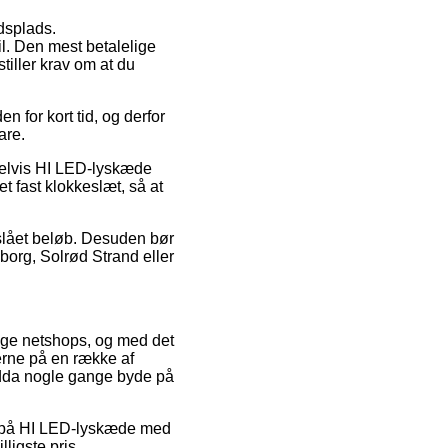
jdsplads.
l. Den mest betalelige
tiller krav om at du
 for kort tid, og derfor
are.
mpelvis HI LED-lyskæde
 fast klokkeslæt, så at
astslået beløb. Desuden bør
iborg, Solrød Strand eller
lige netshops, og med det
serne på en række af
endda nogle gange byde på
ud på HI LED-lyskæde med
ligste pris.