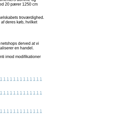
 med 20 pærer 1250 cm
t selskabets troværdighed.
af deres køb, hvilket
netshops derved at vi
ealiserer en handel.
nti imod modifikationer
1
1
1
1
1
1
1
1
1
1
1
1
1
1
1
1
1
1
1
1
1
1
1
1
1
1
1
1
1
1
1
1
1
1
1
1
1
1
1