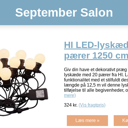
September Salon
HI LED-lyskæ
pærer 1250 c
Giv din have et dekorativt pr
lyskæde med 20 pærer fra HI. 
funktionalitet med et stilfuldt 
længde på 12,5 m vil denne ly
tilføjelse til alle begivenheder,
mere)
324
kr.
(Vis fragtpris)
Læs mere »
Kø