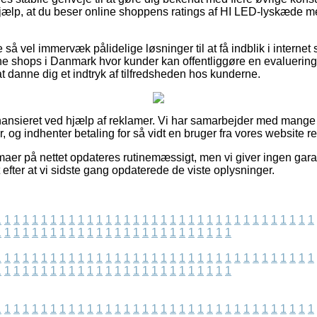
 hjælp, at du beser online shoppens ratings af HI LED-lyskæde
e så vel immervæk pålidelige løsninger til at få indblik i interne
ne shops i Danmark hvor kunder kan offentliggøre en evaluering 
t danne dig et indtryk af tilfredsheden hos kunderne.
ansieret ved hjælp af reklamer. Vi har samarbejder med mange 
r, og indhenter betaling for så vidt en bruger fra vores website r
maer på nettet opdateres rutinemæssigt, men vi giver ingen gara
t efter at vi sidste gang opdaterede de viste oplysninger.
1
1
1
1
1
1
1
1
1
1
1
1
1
1
1
1
1
1
1
1
1
1
1
1
1
1
1
1
1
1
1
1
1
1
1
1
1
1
1
1
1
1
1
1
1
1
1
1
1
1
1
1
1
1
1
1
1
1
1
1
1
1
1
1
1
1
1
1
1
1
1
1
1
1
1
1
1
1
1
1
1
1
1
1
1
1
1
1
1
1
1
1
1
1
1
1
1
1
1
1
1
1
1
1
1
1
1
1
1
1
1
1
1
1
1
1
1
1
1
1
1
1
1
1
1
1
1
1
1
1
1
1
1
1
1
1
1
1
1
1
1
1
1
1
1
1
1
1
1
1
1
1
1
1
1
1
1