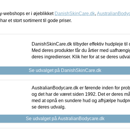
-webshops er i øjeblikket
DanishSkinCare.dk
,
AustralianBody
har et stort sortiment til gode priser.
DanishSkinCare.dk tilbyder effektiv hudpleje til
Med deres produkter får du årtier med uafhængi
deres ingredienser. Klik her for at se deres udva
Se udvalget på DanishSkinCare.dk
AustralianBodycare.dk er førende inden for pr
og det har de været siden 1992. Det er deres m
med at opnå en sundere hud og afhjælpe hudprob
se deres udvalg.
Se udvalget på AustralianBodycare.dk