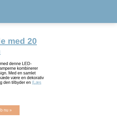
de med 20
m
æg med denne LED-
Lamperne kombinerer
design. Med en samlet
skæde være en dekorativ
 og den tilbyder en
(Læs
b nu »