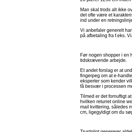
Man skal trods alt ikke o
det ofte være et karakter
ind under en retningslinj
Vi anbefaler generelt ha
på afbetaling fra f.eks. 
Før nogen shopper i en H
tidskrævende arbejde.
Et andet forslag er at u
fingerpeg om at e-handlen 
eksperter som kender vil
få besvær i processen m
Tilmed er det fornuftigt 
hvilken returret online w
mail kvittering, sålede
cm, ligegyldigt om du søg
Trustpilot genererer ald