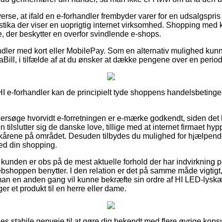
verse, at ifald en e-forhandler frembyder varer for en udsalgspris
istika der viser en uoprigtig internet virksomhed. Shopping med k
e, der beskytter en overfor svindlende e-shops.
ndler med kort eller MobilePay. Som en alternativ mulighed ku
ViaBill, i tilfælde af at du ønsker at dække pengene over en perio
I e-forhandler kan de principielt tyde shoppens handelsbetingel
ndersøge hvorvidt e-forretningen er e-mærke godkendt, siden det
tilslutter sig de danske love, tillige med at internet firmaet hyp
kårene på området. Desuden tilbydes du mulighed for hjælpende
ed din shopping.
at kunden er obs på de mest aktuelle forhold der har indvirkning p
ebshoppen benytter. I den relation er det på samme måde vigtigt, 
s man en anden gang vil kunne bekræfte sin ordre af HI LED-ly
er et produkt til en herre eller dame.
eles stabile genveje til at gøre dig bekendt med flere øvrige k