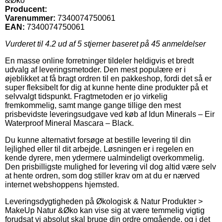
&Øko
Producent:
Varenummer:
7340074750061
EAN:
7340074750061
Vurderet til
4.2
ud af 5 stjerner baseret på
45
anmeldelser
En masse online forretninger tildeler heldigvis et bredt
udvalg af leveringsmetoder. Den mest populære er i
øjeblikket at få bragt ordren til en pakkeshop, fordi det så er
super fleksibelt for dig at kunne hente dine produkter på et
selvvalgt tidspunkt. Fragtmetoden er jo virkelig
fremkommelig, samt mange gange tillige den mest
prisbevidste leveringsudgave ved køb af Idun Minerals – Eir
Waterproof Mineral Mascara – Black.
Du kunne alternativt forsøge at bestille levering til din
lejlighed eller til dit arbejde. Løsningen er i regelen en
kende dyrere, men ydermere ualmindeligt overkommelig.
Den prisbilligste mulighed for levering vil dog altid være selv
at hente ordren, som dog stiller krav om at du er nærved
internet webshoppens hjemsted.
Leveringsdygtigheden på Økologisk & Natur Produkter >
MakeUp Natur &Øko kan vise sig at være temmelig vigtig
forudsat vi absolut skal bruge din ordre omgående, og i det