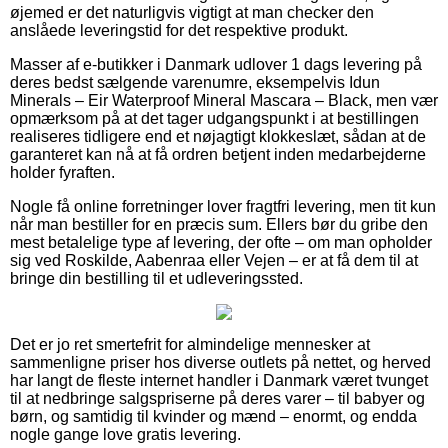
øjemed er det naturligvis vigtigt at man checker den
anslåede leveringstid for det respektive produkt.
Masser af e-butikker i Danmark udlover 1 dags levering på
deres bedst sælgende varenumre, eksempelvis Idun
Minerals – Eir Waterproof Mineral Mascara – Black, men vær
opmærksom på at det tager udgangspunkt i at bestillingen
realiseres tidligere end et nøjagtigt klokkeslæt, sådan at de
garanteret kan nå at få ordren betjent inden medarbejderne
holder fyraften.
Nogle få online forretninger lover fragtfri levering, men tit kun
når man bestiller for en præcis sum. Ellers bør du gribe den
mest betalelige type af levering, der ofte – om man opholder
sig ved Roskilde, Aabenraa eller Vejen – er at få dem til at
bringe din bestilling til et udleveringssted.
Det er jo ret smertefrit for almindelige mennesker at
sammenligne priser hos diverse outlets på nettet, og herved
har langt de fleste internet handler i Danmark været tvunget
til at nedbringe salgspriserne på deres varer – til babyer og
børn, og samtidig til kvinder og mænd – enormt, og endda
nogle gange love gratis levering.