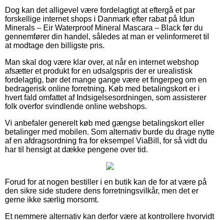
Dog kan det alligevel være fordelagtigt at eftergå et par
forskellige internet shops i Danmark efter rabat på Idun
Minerals – Eir Waterproof Mineral Mascara – Black før du
gennemfører din handel, således at man er velinformeret til
at modtage den billigste pris.
Man skal dog være klar over, at når en internet webshop
afsætter et produkt for en udsalgspris der er urealistisk
fordelagtig, bør det mange gange være et fingerpeg om en
bedragerisk online forretning. Køb med betalingskort er i
hvert fald omfattet af Indsigelsesordningen, som assisterer
folk overfor svindlende online webshops.
Vi anbefaler generelt køb med gængse betalingskort eller
betalinger med mobilen. Som alternativ burde du drage nytte
af en afdragsordning fra for eksempel ViaBill, for så vidt du
har til hensigt at dække pengene over tid.
Forud for at nogen bestiller i en butik kan de for at være på
den sikre side studere dens forretningsvilkår, men det er
gerne ikke særlig morsomt.
Et nemmere alternativ kan derfor være at kontrollere hvorvidt