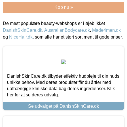
Køb nu »
De mest populære beauty-webshops er i øjeblikket
DanishSkinCare.dk
,
AustralianBodycare.dk
,
Made4men.dk
og
NiceHair.dk
, som alle har et stort sortiment til gode priser.
DanishSkinCare.dk tilbyder effektiv hudpleje til din huds
unikke behov. Med deres produkter får du årtier med
uafhængige kliniske data bag deres ingredienser. Klik
her for at se deres udvalg.
Se udvalget på DanishSkinCare.dk