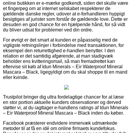
online butikken er e-mærke godkendt, siden det skulle være
et fingerpeg om at internet selskabet respekterer de
gældende danske regler, udover at e-forhandleren hyppigt
besigtiges af jurister som forstår de gældende love. Dette er
desuden en god chance for en hjælpende hånd, for så vidt
du bliver udsat for problemer ved din ordre.
For øvrigt er det smart at kunden er påpasselig med de
vigtigste retningslinjer i forbindelse med transaktionen, for
eksempel den returrettighed e-handlen benytter. I den
relation er det samtidig afgørende, at man stadigvæk
beholder ens kvitteringsmail, så man fremadrettet kan
eftervise sit køb af Idun Minerals – Eir Waterproof Mineral
Mascara – Black, ligegyldigt om du skal shoppe til en mand
eller kvinde.
Trustpilot bringer dig ultra fordelagtige chancer for at læse
en stor portion aktuelle kunders observationer og derved
støtter vi, at du iagttager e-handlens ratings af Idun Minerals
– Eir Waterproof Mineral Mascara – Black inden du køber.
Facebook præsterer endvidere immervæk udmærkede
metoder til at få en idé om online firmaets kundefokus.