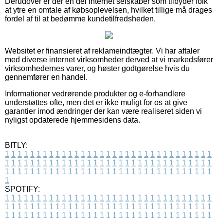
Derudover er der en del internet selskaber som tilbyder folk
at ytre en omtale af købsoplevelsen, hvilket tillige må drages
fordel af til at bedømme kundetilfredsheden.
Websitet er finansieret af reklameindtægter. Vi har aftaler
med diverse internet virksomheder derved at vi markedsfører
virksomhedernes varer, og høster godtgørelse hvis du
gennemfører en handel.
Informationer vedrørende produkter og e-forhandlere
understøttes ofte, men det er ikke muligt for os at give
garantier imod ændringer der kan være realiseret siden vi
nyligst opdaterede hjemmesidens data.
BITLY:
1
1
1
1
1
1
1
1
1
1
1
1
1
1
1
1
1
1
1
1
1
1
1
1
1
1
1
1
1
1
1
1
1
1
1
1
1
1
1
1
1
1
1
1
1
1
1
1
1
1
1
1
1
1
1
1
1
1
1
1
1
1
1
1
1
1
1
1
1
1
1
1
1
1
1
1
1
1
1
1
1
1
1
1
1
1
1
1
1
1
1
1
1
1
1
1
1
1
1
1
SPOTIFY:
1
1
1
1
1
1
1
1
1
1
1
1
1
1
1
1
1
1
1
1
1
1
1
1
1
1
1
1
1
1
1
1
1
1
1
1
1
1
1
1
1
1
1
1
1
1
1
1
1
1
1
1
1
1
1
1
1
1
1
1
1
1
1
1
1
1
1
1
1
1
1
1
1
1
1
1
1
1
1
1
1
1
1
1
1
1
1
1
1
1
1
1
1
1
1
1
1
1
1