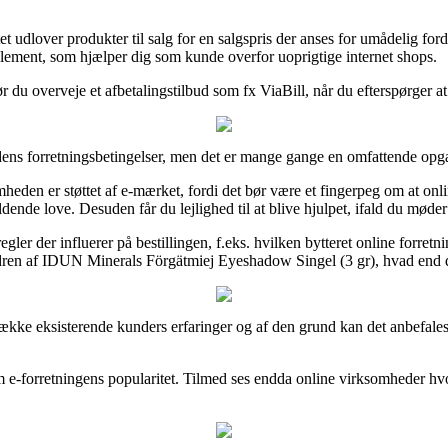
et udlover produkter til salg for en salgspris der anses for umådelig f
reglement, som hjælper dig som kunde overfor uoprigtige internet shops.
bør du overveje et afbetalingstilbud som fx ViaBill, når du efterspørger a
ens forretningsbetingelser, men det er mange gange en omfattende opg
mheden er støttet af e-mærket, fordi det bør være et fingerpeg om at onli
dende love. Desuden får du lejlighed til at blive hjulpet, ifald du møde
r der influerer på bestillingen, f.eks. hvilken bytteret online forretning
rdren af IDUN Minerals Förgätmiej Eyeshadow Singel (3 gr), hvad end du
re række eksisterende kunders erfaringer og af den grund kan det anbefa
om e-forretningens popularitet. Tilmed ses endda online virksomheder hvo