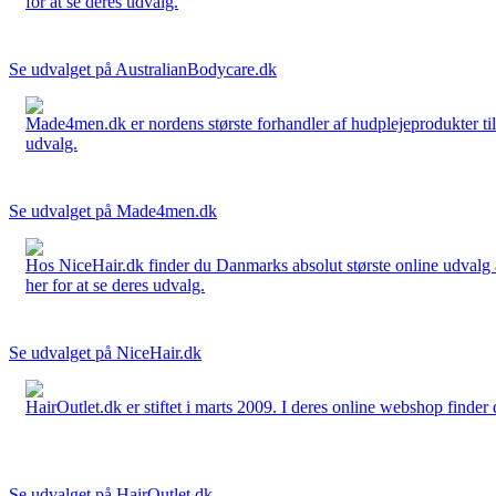
for at se deres udvalg.
Se udvalget på AustralianBodycare.dk
Made4men.dk er nordens største forhandler af hudplejeprodukter til 
udvalg.
Se udvalget på Made4men.dk
Hos NiceHair.dk finder du Danmarks absolut største online udvalg a
her for at se deres udvalg.
Se udvalget på NiceHair.dk
HairOutlet.dk er stiftet i marts 2009. I deres online webshop finder 
Se udvalget på HairOutlet.dk