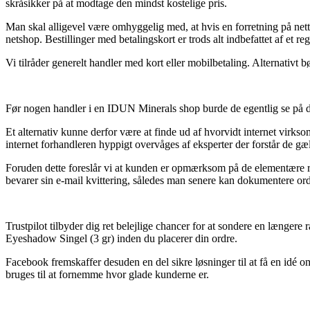
skråsikker på at modtage den mindst kostelige pris.
Man skal alligevel være omhyggelig med, at hvis en forretning på nett
netshop. Bestillinger med betalingskort er trods alt indbefattet af et 
Vi tilråder generelt handler med kort eller mobilbetaling. Alternativt 
Før nogen handler i en IDUN Minerals shop burde de egentlig se på d
Et alternativ kunne derfor være at finde ud af hvorvidt internet virkso
internet forhandleren hyppigt overvåges af eksperter der forstår de gæl
Foruden dette foreslår vi at kunden er opmærksom på de elementære regle
bevarer sin e-mail kvittering, således man senere kan dokumentere o
Trustpilot tilbyder dig ret belejlige chancer for at sondere en længe
Eyeshadow Singel (3 gr) inden du placerer din ordre.
Facebook fremskaffer desuden en del sikre løsninger til at få en idé 
bruges til at fornemme hvor glade kunderne er.