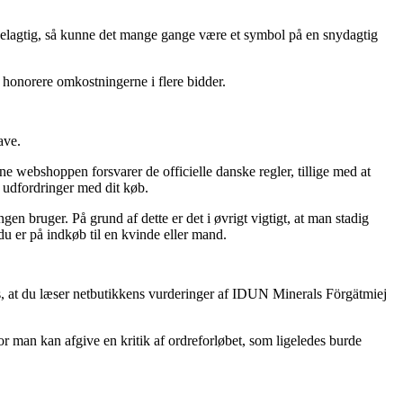
ordelagtig, så kunne det mange gange være et symbol på en snydagtig
t honorere omkostningerne i flere bidder.
ave.
ne webshoppen forsvarer de officielle danske regler, tillige med at
r udfordringer med dit køb.
en bruger. På grund af dette er det i øvrigt vigtigt, at man stadig
 er på indkøb til en kvinde eller mand.
les, at du læser netbutikkens vurderinger af IDUN Minerals Förgätmiej
r man kan afgive en kritik af ordreforløbet, som ligeledes burde