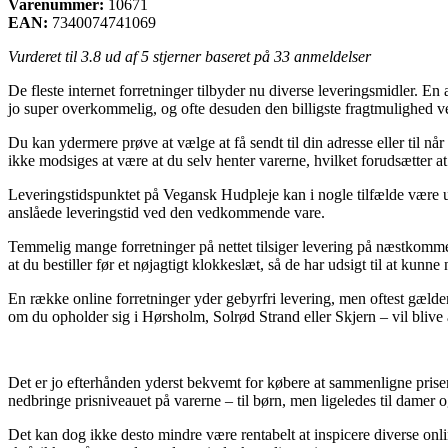
Varenummer:
10671
EAN:
7340074741069
Vurderet til
3.8
ud af 5 stjerner baseret på
33
anmeldelser
De fleste internet forretninger tilbyder nu diverse leveringsmidler. En a
jo super overkommelig, og ofte desuden den billigste fragtmulighed
Du kan ydermere prøve at vælge at få sendt til din adresse eller til nå
ikke modsiges at være at du selv henter varerne, hvilket forudsætter a
Leveringstidspunktet på Vegansk Hudpleje kan i nogle tilfælde være ualm
anslåede leveringstid ved den vedkommende vare.
Temmelig mange forretninger på nettet tilsiger levering på næstkom
at du bestiller før et nøjagtigt klokkeslæt, så de har udsigt til at kunne
En række online forretninger yder gebyrfri levering, men oftest gælde
om du opholder sig i Hørsholm, Solrød Strand eller Skjern – vil blive a
Det er jo efterhånden yderst bekvemt for købere at sammenligne priser
nedbringe prisniveauet på varerne – til børn, men ligeledes til damer 
Det kan dog ikke desto mindre være rentabelt at inspicere diverse on