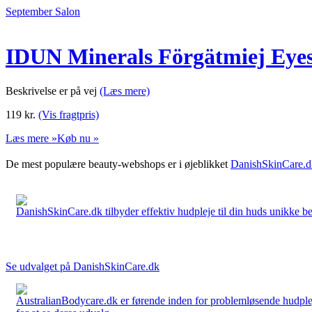
September Salon
IDUN Minerals Förgätmiej Eyes
Beskrivelse er på vej
(Læs mere)
119
kr.
(Vis fragtpris)
Læs mere »
Køb nu »
De mest populære beauty-webshops er i øjeblikket
DanishSkinCare.d
DanishSkinCare.dk tilbyder effektiv hudpleje til din huds unikke be
Se udvalget på DanishSkinCare.dk
AustralianBodycare.dk er førende inden for problemløsende hudplej