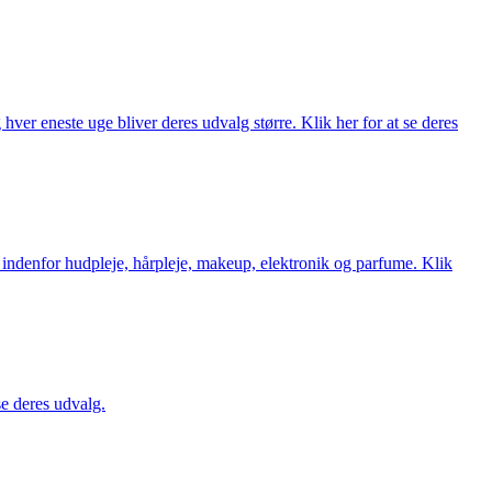
ver eneste uge bliver deres udvalg større. Klik her for at se deres
 indenfor hudpleje, hårpleje, makeup, elektronik og parfume. Klik
se deres udvalg.