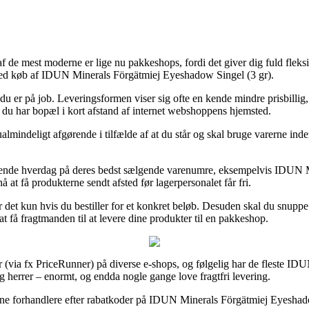
f de mest moderne er lige nu pakkeshops, fordi det giver dig fuld fleksibi
 ved køb af IDUN Minerals Förgätmiej Eyeshadow Singel (3 gr).
r du er på job. Leveringsformen viser sig ofte en kende mindre prisbillig,
t du har bopæl i kort afstand af internet webshoppens hjemsted.
indeligt afgørende i tilfælde af at du står og skal bruge varerne inden 
mende hverdag på deres bedst sælgende varenumre, eksempelvis IDUN Mi
 nå at få produkterne sendt afsted før lagerpersonalet får fri.
r det kun hvis du bestiller for et konkret beløb. Desuden skal du snupp
t få fragtmanden til at levere dine produkter til en pakkeshop.
 (via fx PriceRunner) på diverse e-shops, og følgelig har de fleste IDU
og herrer – enormt, og endda nogle gange love fragtfri levering.
line forhandlere efter rabatkoder på IDUN Minerals Förgätmiej Eyeshadow