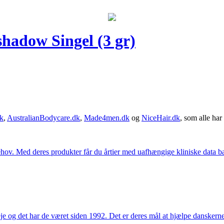
hadow Singel (3 gr)
k
,
AustralianBodycare.dk
,
Made4men.dk
og
NiceHair.dk
, som alle har 
hov. Med deres produkter får du årtier med uafhængige kliniske data bag
e og det har de været siden 1992. Det er deres mål at hjælpe dansker