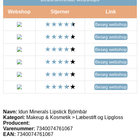
Webshop
Stjerner
Link
Besøg webshop
Besøg webshop
Besøg webshop
Besøg webshop
Besøg webshop
Besøg webshop
Navn:
Idun Minerals Lipstick Björnbär
Kategori:
Makeup & Kosmetik > Læbestift og Lipgloss
Producent:
Varenummer:
7340074761067
EAN:
7340074761067