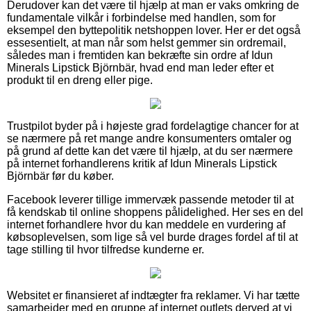
Derudover kan det være til hjælp at man er vaks omkring de
fundamentale vilkår i forbindelse med handlen, som for
eksempel den byttepolitik netshoppen lover. Her er det også
essesentielt, at man når som helst gemmer sin ordremail,
således man i fremtiden kan bekræfte sin ordre af Idun
Minerals Lipstick Björnbär, hvad end man leder efter et
produkt til en dreng eller pige.
Trustpilot byder på i højeste grad fordelagtige chancer for at
se nærmere på ret mange andre konsumenters omtaler og
på grund af dette kan det være til hjælp, at du ser nærmere
på internet forhandlerens kritik af Idun Minerals Lipstick
Björnbär før du køber.
Facebook leverer tillige immervæk passende metoder til at
få kendskab til online shoppens pålidelighed. Her ses en del
internet forhandlere hvor du kan meddele en vurdering af
købsoplevelsen, som lige så vel burde drages fordel af til at
tage stilling til hvor tilfredse kunderne er.
Websitet er finansieret af indtægter fra reklamer. Vi har tætte
samarbejder med en gruppe af internet outlets derved at vi