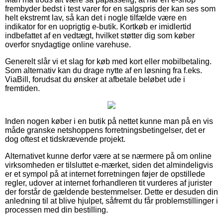
frembyder bedst i test varer for en salgspris der kan ses som
helt ekstremt lav, så kan det i nogle tilfælde være en
indikator for en uoprigtig e-butik. Kortkøb er imidlertid
indbefattet af en vedtægt, hvilket støtter dig som køber
overfor snydagtige online varehuse.
Generelt slår vi et slag for køb med kort eller mobilbetaling.
Som alternativ kan du drage nytte af en løsning fra f.eks.
ViaBill, forudsat du ønsker at afbetale beløbet ude i
fremtiden.
Inden nogen køber i en butik på nettet kunne man på en vis
måde granske netshoppens forretningsbetingelser, det er
dog oftest et tidskrævende projekt.
Alternativet kunne derfor være at se nærmere på om online
virksomheden er tilsluttet e-mærket, siden det almindeligvis
er et sympol på at internet forretningen føjer de opstillede
regler, udover at internet forhandleren tit vurderes af jurister
der forstår de gældende bestemmelser. Dette er desuden din
anledning til at blive hjulpet, såfremt du får problemstillinger i
processen med din bestilling.