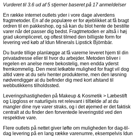
Vurderet til
3.6
ud af 5 stjerner baseret på
17
anmeldelser
En række internet outlets yder i vore dage alverdens
fragtmetoder. En af de populære er for øjeblikket at få bragt
ordren til en pakkeshop, og så kan du blot hente de bestilte
varer når det passer dig bedst. Fragtmetoden er altså i høj
grad ukompliceret, og oftest tilmed den billigste form for
levering ved køb af Idun Minerals Lipstick Björnbär.
Du burde tillige planlægge at få varerne leveret hjem til din
privatadresse eller til hvor du arbejder. Metoden bliver i
regelen en anelse mere bekostelig, men endda yderst
fremkommelig. Den mest letkøbte mulighed for fragt vil dog
altid være at du selv henter produkterne, men den løsning
nødvendiggør at du befinder dig med kort afstand til
webbutikkens tilholdssted.
Leveringshastigheden på Makeup & Kosmetik > Læbestift
og Lipgloss er naturligvis ret relevant i tilfælde af at du
mangler dine nye varer straks, og i det øjemed er det faktisk
centralt at du finder den forventede leveringstid ved den
respektive vare.
Flere outlets på nettet giver løfte om muligheden for dag-til-
dag levering på en lang række varenumre, eksempelvis Idun