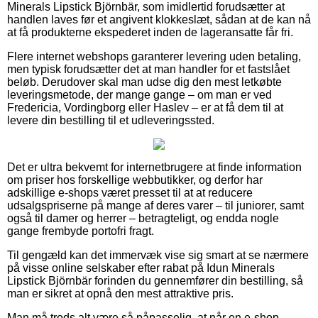
Minerals Lipstick Björnbär, som imidlertid forudsætter at
handlen laves før et angivent klokkeslæt, sådan at de kan nå
at få produkterne ekspederet inden de lageransatte får fri.
Flere internet webshops garanterer levering uden betaling,
men typisk forudsætter det at man handler for et fastslået
beløb. Derudover skal man udse dig den mest letkøbte
leveringsmetode, der mange gange – om man er ved
Fredericia, Vordingborg eller Haslev – er at få dem til at
levere din bestilling til et udleveringssted.
Det er ultra bekvemt for internetbrugere at finde information
om priser hos forskellige webbutikker, og derfor har
adskillige e-shops været presset til at at reducere
udsalgspriserne på mange af deres varer – til juniorer, samt
også til damer og herrer – betragteligt, og endda nogle
gange frembyde portofri fragt.
Til gengæld kan det immervæk vise sig smart at se nærmere
på visse online selskaber efter rabat på Idun Minerals
Lipstick Björnbär forinden du gennemfører din bestilling, så
man er sikret at opnå den mest attraktive pris.
Man må trods alt være så påpasselig, at når en e-shop