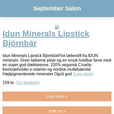
September Salon
Idun Minerals Lipstick
Björnbär
Idun Minerals Lipstick BjörnbärFlot læbestift fra IDUN
minerals. Giver læberne pleje og en smuk holdbar farve med
en super god dækkeevne. 100% vegansk Cruelty-
freeIndeholder e-vitamin og nordisk multebærolie
Højtpigmenterede mineraler Også god
(Læs mere)
159
kr.
(Vis fragtpris)
Læs mere »
Køb nu »