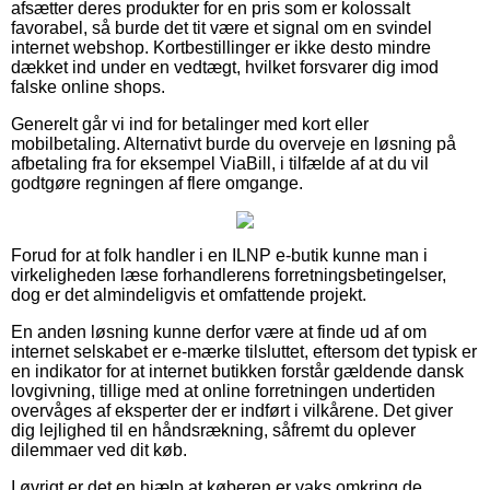
afsætter deres produkter for en pris som er kolossalt
favorabel, så burde det tit være et signal om en svindel
internet webshop. Kortbestillinger er ikke desto mindre
dækket ind under en vedtægt, hvilket forsvarer dig imod
falske online shops.
Generelt går vi ind for betalinger med kort eller
mobilbetaling. Alternativt burde du overveje en løsning på
afbetaling fra for eksempel ViaBill, i tilfælde af at du vil
godtgøre regningen af flere omgange.
Forud for at folk handler i en ILNP e-butik kunne man i
virkeligheden læse forhandlerens forretningsbetingelser,
dog er det almindeligvis et omfattende projekt.
En anden løsning kunne derfor være at finde ud af om
internet selskabet er e-mærke tilsluttet, eftersom det typisk er
en indikator for at internet butikken forstår gældende dansk
lovgivning, tillige med at online forretningen undertiden
overvåges af eksperter der er indført i vilkårene. Det giver
dig lejlighed til en håndsrækning, såfremt du oplever
dilemmaer ved dit køb.
I øvrigt er det en hjælp at køberen er vaks omkring de