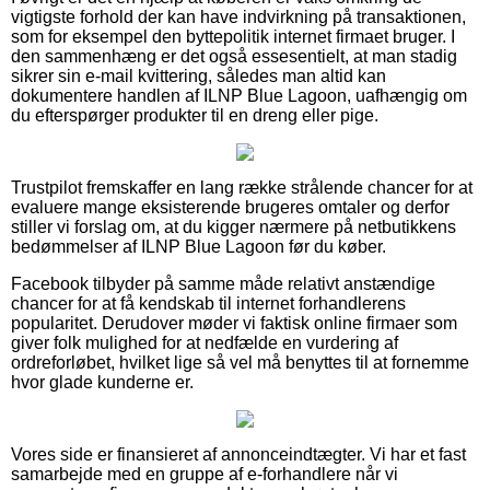
vigtigste forhold der kan have indvirkning på transaktionen,
som for eksempel den byttepolitik internet firmaet bruger. I
den sammenhæng er det også essesentielt, at man stadig
sikrer sin e-mail kvittering, således man altid kan
dokumentere handlen af ILNP Blue Lagoon, uafhængig om
du efterspørger produkter til en dreng eller pige.
Trustpilot fremskaffer en lang række strålende chancer for at
evaluere mange eksisterende brugeres omtaler og derfor
stiller vi forslag om, at du kigger nærmere på netbutikkens
bedømmelser af ILNP Blue Lagoon før du køber.
Facebook tilbyder på samme måde relativt anstændige
chancer for at få kendskab til internet forhandlerens
popularitet. Derudover møder vi faktisk online firmaer som
giver folk mulighed for at nedfælde en vurdering af
ordreforløbet, hvilket lige så vel må benyttes til at fornemme
hvor glade kunderne er.
Vores side er finansieret af annonceindtægter. Vi har et fast
samarbejde med en gruppe af e-forhandlere når vi