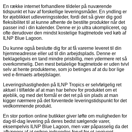
En række internet forhandlere tildeler på nuværende
tidspunkt et hav af forskellige leveringsmåder. En yndling er
for øjeblikket udleveringssteder, fordi det så giver dig god
fleksibilitet til at kunne afhente de bestilte produkter når det
passer ind i din kalender. Denne er jo ultra ukompliceret, og
ofte derudover den mindst kostelige fragtmetode ved køb af
ILNP Blue Lagoon.
Du kunne også beslutte dig for at få varerne leveret til din
hjemmeadresse eller ud til din arbejdsplads. Denne er
beklageligvis en tand mindre prisbillig, men ydermere ret så
overkommelig. Den mest betalelige fragtmetode er uden tvivl
selv at hente produkterne, som jo betinges af at du bor lige
ved e-firmaets arbejdslager.
Leveringshastigheden på ILNP Tropics er selvfølgelig ret
aktuel i tilfælde af at man har behov for produktet om et
øjeblik, og med det formål er det ret på sin plads at man
kigger nærmere på det forventede leveringstidspunkt for det
vedkommende produkt.
En stor portion online butikker giver løfte om muligheden for
dag-til-dag levering på deres bedst sælgende varer,
eksempelvis ILNP Blue Lagoon, men vær påpasselig da det
afhænger af at ordren indsendes forud for et angivent