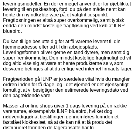
leveringsmodeller. En der er meget anvendt er for øjeblikket
levering til en pakkeshop, fordi du på den måde nemt kan
hente din nyindkøbte vare på et valgfrit tidspunkt.
Fragtløsningen er altså super overkommelig, samt typisk
endda den mindst kostelige fragtløsning ved køb af ILNP
bluebird.
Du kan tillige beslutte dig for at få varerne leveret til din
hjemmeadresse eller ud til din arbejdsplads.
Leveringsformen bliver gerne en tand dyrere, men samtidig
super fremkommelig. Den mindst kostelige fragtmulighed vil
dog altid vise sig at være at hente produkterne selv, som
desværre betinges af at du er lige ved internet firmaets lager.
Fragtperioden på ILNP er jo særdeles vital hvis du mangler
ordren inden for få dage, og i det øjemed er det øjensynligt
fornuftigt at vi besigtiger den estimerede leveringsdato ved
den pågældende vare.
Masser af online shops giver 1 dags levering på en række
varenumre, eksempelvis ILNP bluebird, hvilket dog
nødvendiggør at bestillingen gennemføres forinden et
fastslået klokkeslæt, så at de kan nå at få produktet
distribueret forinden de lageransatte har fri.