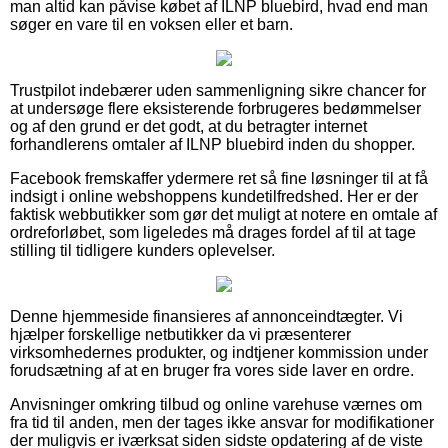
man altid kan påvise købet af ILNP bluebird, hvad end man
søger en vare til en voksen eller et barn.
Trustpilot indebærer uden sammenligning sikre chancer for
at undersøge flere eksisterende forbrugeres bedømmelser
og af den grund er det godt, at du betragter internet
forhandlerens omtaler af ILNP bluebird inden du shopper.
Facebook fremskaffer ydermere ret så fine løsninger til at få
indsigt i online webshoppens kundetilfredshed. Her er der
faktisk webbutikker som gør det muligt at notere en omtale af
ordreforløbet, som ligeledes må drages fordel af til at tage
stilling til tidligere kunders oplevelser.
Denne hjemmeside finansieres af annonceindtægter. Vi
hjælper forskellige netbutikker da vi præsenterer
virksomhedernes produkter, og indtjener kommission under
forudsætning af at en bruger fra vores side laver en ordre.
Anvisninger omkring tilbud og online varehuse værnes om
fra tid til anden, men der tages ikke ansvar for modifikationer
der muligvis er iværksat siden sidste opdatering af de viste