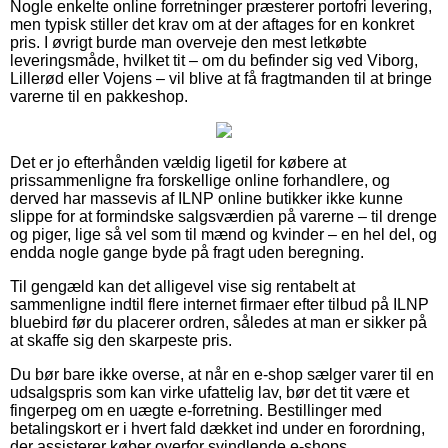
Nogle enkelte online forretninger præsterer portofri levering,
men typisk stiller det krav om at der aftages for en konkret
pris. I øvrigt burde man overveje den mest letkøbte
leveringsmåde, hvilket tit – om du befinder sig ved Viborg,
Lillerød eller Vojens – vil blive at få fragtmanden til at bringe
varerne til en pakkeshop.
Det er jo efterhånden vældig ligetil for købere at
prissammenligne fra forskellige online forhandlere, og
derved har massevis af ILNP online butikker ikke kunne
slippe for at formindske salgsværdien på varerne – til drenge
og piger, lige så vel som til mænd og kvinder – en hel del, og
endda nogle gange byde på fragt uden beregning.
Til gengæld kan det alligevel vise sig rentabelt at
sammenligne indtil flere internet firmaer efter tilbud på ILNP
bluebird før du placerer ordren, således at man er sikker på
at skaffe sig den skarpeste pris.
Du bør bare ikke overse, at når en e-shop sælger varer til en
udsalgspris som kan virke ufattelig lav, bør det tit være et
fingerpeg om en uægte e-forretning. Bestillinger med
betalingskort er i hvert fald dækket ind under en forordning,
der assisterer køber overfor svindlende e-shops.