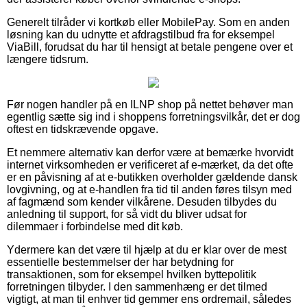
Generelt tilråder vi kortkøb eller MobilePay. Som en anden
løsning kan du udnytte et afdragstilbud fra for eksempel
ViaBill, forudsat du har til hensigt at betale pengene over et
længere tidsrum.
Før nogen handler på en ILNP shop på nettet behøver man
egentlig sætte sig ind i shoppens forretningsvilkår, det er dog
oftest en tidskrævende opgave.
Et nemmere alternativ kan derfor være at bemærke hvorvidt
internet virksomheden er verificeret af e-mærket, da det ofte
er en påvisning af at e-butikken overholder gældende dansk
lovgivning, og at e-handlen fra tid til anden føres tilsyn med
af fagmænd som kender vilkårene. Desuden tilbydes du
anledning til support, for så vidt du bliver udsat for
dilemmaer i forbindelse med dit køb.
Ydermere kan det være til hjælp at du er klar over de mest
essentielle bestemmelser der har betydning for
transaktionen, som for eksempel hvilken byttepolitik
forretningen tilbyder. I den sammenhæng er det tilmed
vigtigt, at man til enhver tid gemmer ens ordremail, således