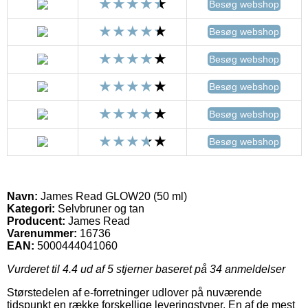
Besøg webshop
Besøg webshop
Besøg webshop
Besøg webshop
Besøg webshop
Besøg webshop
Navn:
James Read GLOW20 (50 ml)
Kategori:
Selvbruner og tan
Producent:
James Read
Varenummer:
16736
EAN:
5000444041060
Vurderet til
4.4
ud af 5 stjerner baseret på
34
anmeldelser
Størstedelen af e-forretninger udlover på nuværende
tidspunkt en række forskellige leveringstyper. En af de mest