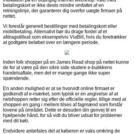
betalingskort er ikke desto mindre omfattet af en
retningslinje, der garanterer dig overfor uægte firmaer på
nettet.
Vi foreslår generelt bestillinger med betalingskort eller
mobilbetaling. Alternativt bør du drage fordel af et
afdragstilbud som eksempelvis ViaBill, hvis du foretrækker
at godtgøre beløbet over en længere periode.
Inden folk shopper på en James Read shop på nettet kunne
de for at være på den sikre side studere e-butikkens
handelsaftale, men det er mange gange ikke super
spændende.
En anden mulighed er at se hvorvidt online firmaet er
godkendt af e-mærket, som typisk er en angivelse af at
netshoppen retter sig efter de officielle regler, tillige med at
shoppen en gang i mellem tilses af fagmænd som forstår
lovene på området. Dette er desuden din genvej til en
hjælpende hånd, for så vidt du bliver udsat for problemer
med dit køb.
Endvidere anbefales det at køberen er vaks omkring de