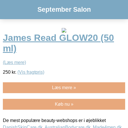
September Salon
James Read GLOW20 (50
ml)
(Læs mere)
250
kr.
(Vis fragtpris)
Læs mere »
Køb nu »
De mest populære beauty-webshops er i øjeblikket
DanishSkinCare.dk
,
AustralianBodycare.dk
,
Made4men.dk