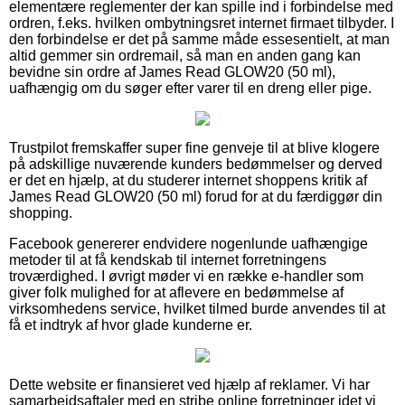
elementære reglementer der kan spille ind i forbindelse med
ordren, f.eks. hvilken ombytningsret internet firmaet tilbyder. I
den forbindelse er det på samme måde essesentielt, at man
altid gemmer sin ordremail, så man en anden gang kan
bevidne sin ordre af James Read GLOW20 (50 ml),
uafhængig om du søger efter varer til en dreng eller pige.
Trustpilot fremskaffer super fine genveje til at blive klogere
på adskillige nuværende kunders bedømmelser og derved
er det en hjælp, at du studerer internet shoppens kritik af
James Read GLOW20 (50 ml) forud for at du færdiggør din
shopping.
Facebook genererer endvidere nogenlunde uafhængige
metoder til at få kendskab til internet forretningens
troværdighed. I øvrigt møder vi en række e-handler som
giver folk mulighed for at aflevere en bedømmelse af
virksomhedens service, hvilket tilmed burde anvendes til at
få et indtryk af hvor glade kunderne er.
Dette website er finansieret ved hjælp af reklamer. Vi har
samarbejdsaftaler med en stribe online forretninger idet vi