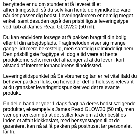
benyttede er nu om stunder at få leveret til et
afhentningssted, så du selv kan hente de nyindkøbte varer
når det passer dig bedst. Leveringsformen er nemlig meget
enkel, samt desuden også den prisbilligste leveringstype
ved køb af James Read GLOW20 (50 ml).
Du kan endvidere forsøge at få pakken bragt til din bolig
eller til din arbejdsplads. Fragtmetoden viser sig mange
gange lidt mere bekostelig, men samtidig ualmindeligt nem.
Den prisbilligste fragttype vil dog altid være at hente
produkterne selv, men det afhænger af at du lever i kort
afstand af internet forhandlerens tilholdssted.
Leveringstidspunktet på Selvbruner og tan er ret vital ifald du
behøver pakken fluks, og herved er det forholdsvis relevant
at du gransker leveringstidspunktet ved det relevante
produkt.
En del e-handler yder 1 dags fragt på deres bedst sælgende
produkter, eksempelvis James Read GLOW20 (50 ml), men
vær opmærksom på at det stiller krav om at der bestilles
inden et aftalt klokkeslæt, med hensynstagen til at de
garanteret kan nå at få pakken på posthuset før personalet
får fri.