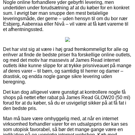
Nogle online forhandlere yder gebyrfri levering, men
undertiden under forudsætning af at du køber for en konkret
sum. I øvrigt bør man snuppe den mest betalelige
leveringsmåde, der gerne – uden hensyn til om du bor nær
Esbjerg, Aabenraa eller Nivå – vil være at få kørt varerne til
et afhentningssted.
Det har vist sig at være i høj grad fremkommeligt for alle og
enhver at finde de bedste priser fra forskellige online outlets,
og med det motiv har massevis af James Read internet
outlets ikke kunne slippe for at trykke prisniveauet på mange
af deres varer – til børn, og samtidig til herrer og damer –
drastisk, og endda nogle gange sikre levering uden
beregning.
Det kan dog alligevel være gunstigt at kontrollere nogle få
shops på nettet efter rabat på James Read GLOW20 (50 ml)
forud for at du køber, så du er usvigeligt sikker på at få fat i
den bedste pris.
Man må bare være omhyggelig med, at når en internet
virksomhed forhandler varer for en udsalgspris der kan ses
som utopisk favorabel, så bør det mange gange være en
indikation på en uoprigtig internet webshop. Køb med