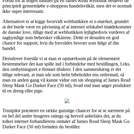
Forud for at nogen handler på en James Read webbutik behøver de
principielt gennemløbe e-shoppens handelsvilkår, men det er normalt
ikke super interessant.
Alternativet er at kigge hvorvidt webbutikken er e-mærket, grundet
at det burde være en påvisning af at internet selskabet imødekommer
de danske love, tillige med at webbutikken lejlighedsvis vurderes af
sagkyndige som behersker vilkårene. Dette er desuden en god
chance for support, hvis du forvoldes besvær som følge af din
handel.
Derudover foreslår vi at man er opmærksom på de elementære
bestemmelser der kan spille ind i forbindelse med bestillingen, f.eks.
den ombytningsret e-firmaet tilsikrer. I den sammenhæng er det
tillige relevant, at man når som helst bibeholder ens ordremail, så
man en anden gang vil kunne vidne om sin shopping af James Read
Sleep Mask Go Darker Face (50 ml), hvad end man søger produkter
til en dreng eller pige.
Trustpilot præsterer en række gunstige chancer for at se nærmere på
en hel del andre brugeres ratings og herved anbefales det, at du
tolker internet forhandlerens omtaler af James Read Sleep Mask Go
Darker Face (50 ml) forinden du bestiller.