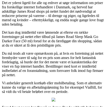
Det er yderst ligetil for alle og enhver at søge information om priser
fra forskellige internet forhandlere i Danmark, og herved har
adskillige James Read shops på nettet fundet det nødvendigt at
reducere priserne på varerne – til drenge og piger, og ligeledes til
mænd og kvinder – eftertrykkeligt, og endda nogle gange love fragt
uden betaling.
Det kan dog imidlertid være lønnende at efterse en række
forretninger på nettet efter tilbud på James Read Sleep Mask Go
Darker Face (50 ml) forud for at du færdiggør din shopping, sådan
at du er sikret at få den prisbilligste pris.
Du må trods alt være opmærksom på, at hvis en forretning på nettet
frembyder varer til salg for en pris som anses for helt fantastisk
fordelagtig, så burde det for det meste være et karakteristika der
viser en fup internet handler. Bestillinger med kort er imidlertid
indbefattet af en foranstaltning, som forsvarer folk imod fup firmaer
på nettet.
Vi anbefaler generelt kortkøb eller mobilbetaling. Som et alternativ
kunne du vælge en afbetalingsløsning fra for eksempel ViaBill, for
så vidt du vil betale beløbet over en periode.