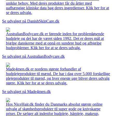
unikke behov. Med deres produkter får du årtier med
uafhængige kliniske data bag deres ingredienser. Klik her for at
se deres udvalg.
Se udvalget på DanishSkinCare.dk
AustralianBodycare.dk er førende inden for problemløsende
hudpleje og det har de været siden 1992. Det er deres mål at
hjælpe danskerne med at opnå en sundere hud og afhjælpe
hudproblemer. Klik her for at se deres udvalg.
Se udvalget på AustralianBodycare.dk
Made4men.dk er nordens største forhandler af
hudplejeprodukter til mænd. De har i dag over 5.000 forskellige
plejeprodukter til mænd, og hver eneste uge bliver deres udvalg
større. Klik her for at se deres udvalg.
Se udvalget på Made4men.dk
Hos NiceHair.dk finder du Danmarks absolut største online
udvalg af skønhedsprodukter til super gode og knivskarpe
priser. De sælger alt indenfor hudpleje, hårpleje, makeup,