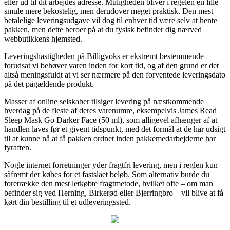
eller ud til dit arbejdes adresse. Muligheden bliver i regelen en lille
smule mere bekostelig, men derudover meget praktisk. Den mest
betalelige leveringsudgave vil dog til enhver tid være selv at hente
pakken, men dette beroer på at du fysisk befinder dig nærved
webbutikkens hjemsted.
Leveringshastigheden på Billigvoks er ekstremt bestemmende
forudsat vi behøver varen inden for kort tid, og af den grund er det
altså meningsfuldt at vi ser nærmere på den forventede leveringsdato
på det pågældende produkt.
Masser af online selskaber tilsiger levering på næstkommende
hverdag på de fleste af deres varenumre, eksempelvis James Read
Sleep Mask Go Darker Face (50 ml), som alligevel afhænger af at
handlen laves før et givent tidspunkt, med det formål at de har udsigt
til at kunne nå at få pakken ordnet inden pakkemedarbejderne har
fyraften.
Nogle internet forretninger yder fragtfri levering, men i reglen kun
såfremt der købes for et fastslået beløb. Som alternativ burde du
foretrække den mest letkøbte fragtmetode, hvilket ofte – om man
befinder sig ved Herning, Birkerød eller Bjerringbro – vil blive at få
kørt din bestilling til et udleveringssted.