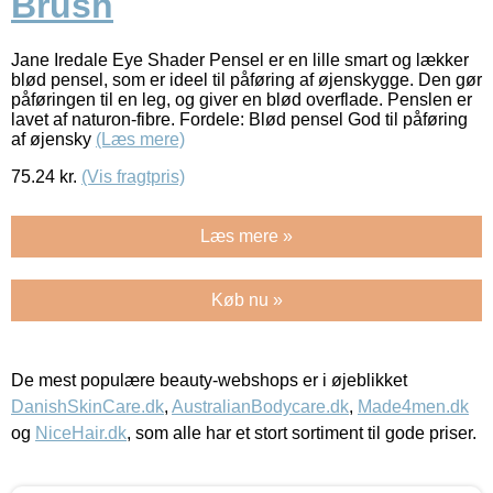
Brush
Jane Iredale Eye Shader Pensel er en lille smart og lækker
blød pensel, som er ideel til påføring af øjenskygge. Den gør
påføringen til en leg, og giver en blød overflade. Penslen er
lavet af naturon-fibre. Fordele: Blød pensel God til påføring
af øjensky
(Læs mere)
75.24
kr.
(Vis fragtpris)
Læs mere »
Køb nu »
De mest populære beauty-webshops er i øjeblikket
DanishSkinCare.dk
,
AustralianBodycare.dk
,
Made4men.dk
og
NiceHair.dk
, som alle har et stort sortiment til gode priser.