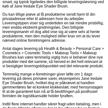
smart, og typisk ligeledes den billigste leveringsløsning ved
køb af Jane Iredale Eye Shader Brush.
Du kan tillige prøve at få produkterne sendt hjem til din
privatadresse eller til adressen hvor du arbejder.
Leveringstypen viser sig undertiden en tak mindre prisbillig,
men endda ekstremt gnidningsløs. Den billigste
leveringsmanér vil dog altid vise sig at være selv at hente
produkterne, men den mulighed stiller krav om at du lever
nærved online forretningens adresse.
Antal dages levering på Health & Beauty > Personal Care >
Cosmetics > Cosmetic Tools > Makeup Tools > Makeup
Brushes kan være temmelig vigtig hvis vi behøver dine nye
produkter med det samme, så herved er det helt relevant at
vi besigtiger leveringstidspunktet ved det relevante produkt.
Temmelig mange e-forretninger giver løfte om 1 dags
levering på deres primære varer, eksempelvis Jane Iredale
Eye Shader Brush, hvilket dog er påkrævet at handlen
gemmenføres før et konkret klokkeslæt, med hensynstagen
til at de garanteret kan nå at få bestillingen på posthuset
forinden de logistikansatte holder fyraften.
Indtil flere internet handler sikrer fragt uden betaling, men i