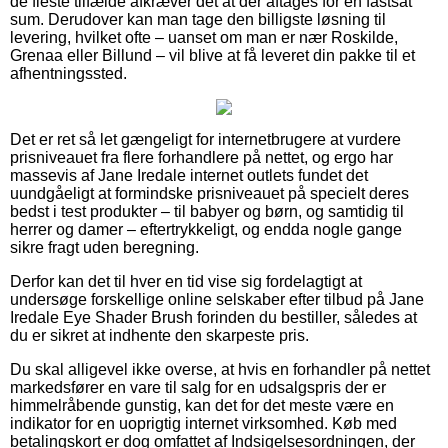
de fleste tilfælde afkræver det at der aftages for en fastsat
sum. Derudover kan man tage den billigste løsning til
levering, hvilket ofte – uanset om man er nær Roskilde,
Grenaa eller Billund – vil blive at få leveret din pakke til et
afhentningssted.
Det er ret så let gængeligt for internetbrugere at vurdere
prisniveauet fra flere forhandlere på nettet, og ergo har
massevis af Jane Iredale internet outlets fundet det
uundgåeligt at formindske prisniveauet på specielt deres
bedst i test produkter – til babyer og børn, og samtidig til
herrer og damer – eftertrykkeligt, og endda nogle gange
sikre fragt uden beregning.
Derfor kan det til hver en tid vise sig fordelagtigt at
undersøge forskellige online selskaber efter tilbud på Jane
Iredale Eye Shader Brush forinden du bestiller, således at
du er sikret at indhente den skarpeste pris.
Du skal alligevel ikke overse, at hvis en forhandler på nettet
markedsfører en vare til salg for en udsalgspris der er
himmelråbende gunstig, kan det for det meste være en
indikator for en uoprigtig internet virksomhed. Køb med
betalingskort er dog omfattet af Indsigelsesordningen, der