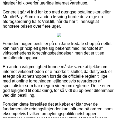
hjælper folk overfor uærlige internet varehuse.
Generelt går vi ind for køb med gængse betalingskort eller
MobilePay. Som en anden løsning burde du vælge en
afdragsordning fra fx ViaBill, når du har til hensigt at
honorere prisen over flere uger.
Forinden nogen bestiller på en Jane Iredale shop på nettet
kan man principielt gøre sig bekendt med indholdet af
virksomhedens forretningsbetingelser, men det er tit en
omfattende opgave.
En anden valgmulighed kunne måske være at tjekke om
internet virksomheden er e-mærke tilsluttet, da det typisk er
et tegn på at netshoppen forstår de officielle regler, tillige
med at online forretningen lejlighedsvis revurderes af
specialister som har megen viden om reglerne. Dette er en
god lejlighed til opbakning, for så vidt du oplever dilemmaer
ved din bestilling.
Foruden dette foreslåes det at køber er klar over de
fundamentale retningslinjer der kan influere på ordren, som
eksempelvis hvilken ombytningspolitik netshoppen