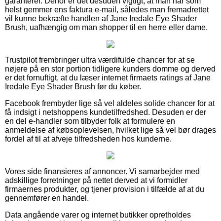
garanterer. Derfor er det desuden vigtigt, at man når som
helst gemmer ens faktura e-mail, således man fremadrettet
vil kunne bekræfte handlen af Jane Iredale Eye Shader
Brush, uafhængig om man shopper til en herre eller dame.
Trustpilot frembringer ultra værdifulde chancer for at se
nøjere på en stor portion tidligere kunders domme og derved
er det fornuftigt, at du læser internet firmaets ratings af Jane
Iredale Eye Shader Brush før du køber.
Facebook frembyder lige så vel aldeles solide chancer for at
få indsigt i netshoppens kundetilfredshed. Desuden er der
en del e-handler som tilbyder folk at formulere en
anmeldelse af købsoplevelsen, hvilket lige så vel bør drages
fordel af til at afveje tilfredsheden hos kunderne.
Vores side finansieres af annoncer. Vi samarbejder med
adskillige forretninger på nettet derved at vi formidler
firmaernes produkter, og tjener provision i tilfælde af at du
gennemfører en handel.
Data angående varer og internet butikker opretholdes