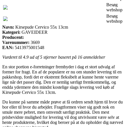
Besøg
webshop
Besøg
webshop
Navn:
Kirsepude Cervico 55x 13cm
Kategori:
GAVEIDEER
Producent:
Varenummer:
3669
EAN:
5413975001548
Vurderet til
4.9
ud af 5 stjerner baseret på
16
anmeldelser
En stor portion e-forretninger frembyder i dag et stort udvalg af
former for fragt. En af de populære er nu om stunder levering til en
pakkeshop, fordi det er ekstremt fleksibelt at kunne hente varerne
lige når det passer dig. Den er nemlig særligt fremkommelig, og
endda ydermere den mindst kostelige slags levering ved køb af
Kirsepude Cervico 55x 13cm.
Du kunne på samme måde prøve at få ordren sendt hjem til hvor du
bor eller til hvor du arbejder. Fragtformen viser sig godt nok en
smule mere pebret, men omvendt særligt praktisk. Den mest
prisbevidste mulighed for levering vil dog utvivlsomt være selv at
hente produkterne, hvilket dog beroer på at du opholder dig nærved