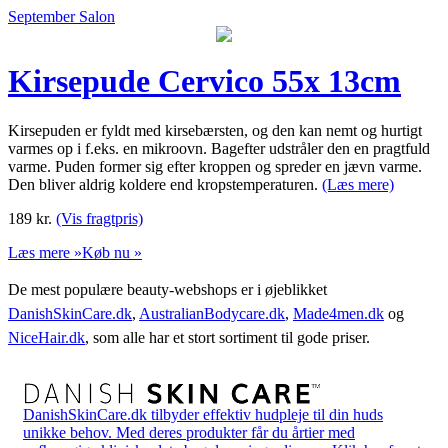
September Salon
Kirsepude Cervico 55x 13cm
Kirsepuden er fyldt med kirsebærsten, og den kan nemt og hurtigt
varmes op i f.eks. en mikroovn. Bagefter udstråler den en pragtfuld
varme. Puden former sig efter kroppen og spreder en jævn varme.
Den bliver aldrig koldere end kropstemperaturen.
(Læs mere)
189
kr.
(Vis fragtpris)
Læs mere »
Køb nu »
De mest populære beauty-webshops er i øjeblikket
DanishSkinCare.dk
,
AustralianBodycare.dk
,
Made4men.dk
og
NiceHair.dk
, som alle har et stort sortiment til gode priser.
DanishSkinCare.dk tilbyder effektiv hudpleje til din huds
unikke behov. Med deres produkter får du årtier med