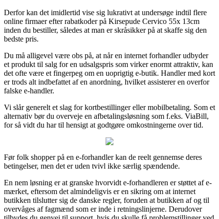
Derfor kan det imidlertid vise sig lukrativt at undersøge indtil flere
online firmaer efter rabatkoder på Kirsepude Cervico 55x 13cm
inden du bestiller, således at man er skråsikker på at skaffe sig den
bedste pris.
Du må alligevel være obs på, at når en internet forhandler udbyder
et produkt til salg for en udsalgspris som virker enormt attraktiv, kan
det ofte være et fingerpeg om en uoprigtig e-butik. Handler med kort
er trods alt indbefattet af en anordning, hvilket assisterer en overfor
falske e-handler.
Vi slår generelt et slag for kortbestillinger eller mobilbetaling. Som et
alternativ bør du overveje en afbetalingsløsning som f.eks. ViaBill,
for så vidt du har til hensigt at godtgøre omkostningerne over tid.
Før folk shopper på en e-forhandler kan de reelt gennemse deres
betingelser, men det er uden tvivl ikke særlig spændende.
En nem løsning er at granske hvorvidt e-forhandleren er støttet af e-
mærket, eftersom det almindeligvis er en sikring om at internet
butikken tilslutter sig de danske regler, foruden at butikken af og til
overvåges af fagmænd som er inde i retningslinjerne. Derudover
tilbydes du genvej til support, hvis du skulle få problemstillinger ved