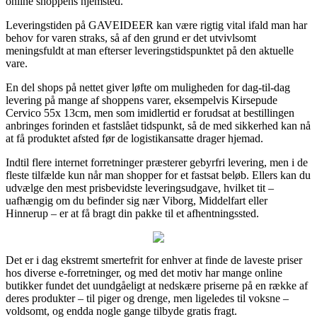
online shoppens hjemsted.
Leveringstiden på GAVEIDEER kan være rigtig vital ifald man har
behov for varen straks, så af den grund er det utvivlsomt
meningsfuldt at man efterser leveringstidspunktet på den aktuelle
vare.
En del shops på nettet giver løfte om muligheden for dag-til-dag
levering på mange af shoppens varer, eksempelvis Kirsepude
Cervico 55x 13cm, men som imidlertid er forudsat at bestillingen
anbringes forinden et fastslået tidspunkt, så de med sikkerhed kan nå
at få produktet afsted før de logistikansatte drager hjemad.
Indtil flere internet forretninger præsterer gebyrfri levering, men i de
fleste tilfælde kun når man shopper for et fastsat beløb. Ellers kan du
udvælge den mest prisbevidste leveringsudgave, hvilket tit –
uafhængig om du befinder sig nær Viborg, Middelfart eller
Hinnerup – er at få bragt din pakke til et afhentningssted.
Det er i dag ekstremt smertefrit for enhver at finde de laveste priser
hos diverse e-forretninger, og med det motiv har mange online
butikker fundet det uundgåeligt at nedskære priserne på en række af
deres produkter – til piger og drenge, men ligeledes til voksne –
voldsomt, og endda nogle gange tilbyde gratis fragt.