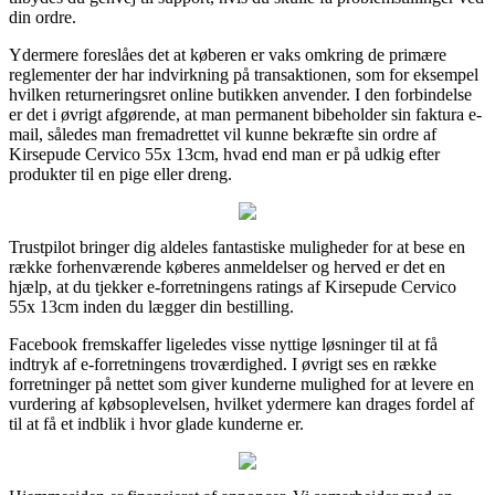
din ordre.
Ydermere foreslåes det at køberen er vaks omkring de primære
reglementer der har indvirkning på transaktionen, som for eksempel
hvilken returneringsret online butikken anvender. I den forbindelse
er det i øvrigt afgørende, at man permanent bibeholder sin faktura e-
mail, således man fremadrettet vil kunne bekræfte sin ordre af
Kirsepude Cervico 55x 13cm, hvad end man er på udkig efter
produkter til en pige eller dreng.
Trustpilot bringer dig aldeles fantastiske muligheder for at bese en
række forhenværende køberes anmeldelser og herved er det en
hjælp, at du tjekker e-forretningens ratings af Kirsepude Cervico
55x 13cm inden du lægger din bestilling.
Facebook fremskaffer ligeledes visse nyttige løsninger til at få
indtryk af e-forretningens troværdighed. I øvrigt ses en række
forretninger på nettet som giver kunderne mulighed for at levere en
vurdering af købsoplevelsen, hvilket ydermere kan drages fordel af
til at få et indblik i hvor glade kunderne er.