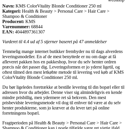
Navn:
KMS ColorVitality Blonde Conditioner 250 ml
Kategori:
Health & Beauty > Personal Care > Hair Care >
Shampoo & Conditioner
Producent:
KMS
Varenummer:
68844
EAN:
4044897361307
Vurderet til
4.4
ud af 5 stjerner baseret på
47
anmeldelser
Temmelig mange internet butikker frembyder nu til dags alverdens
leveringsmodeller. En af de mest benyttede er nu om dage at få
afleveret pakken hos en pakkeshop, hvor du selv henter ordren
præcis når det passer dig. Leveringsformen er jo yderst ligetil, og
oftest tilmed den mest letkøbte metode til levering ved køb af KMS
ColorVitality Blonde Conditioner 250 ml.
Du bør ligeledes foretrække at bestille levering til din bopæl eller til
adressen hvor du arbejder. Denne viser sig almindeligvis en kende
mindre prisbillig, men ydermere ret så bekvem. Den mest
prisbevidste leveringsmetode vil dog til enhver tid være at du selv
henter produkterne, som jo kræver at du lever tæt på online
forretningens bopæl.
Fragtperioden på Health & Beauty > Personal Care > Hair Care >
Shampoo & Conditioner kan i nogle tilfælde være ret vigtig ifald