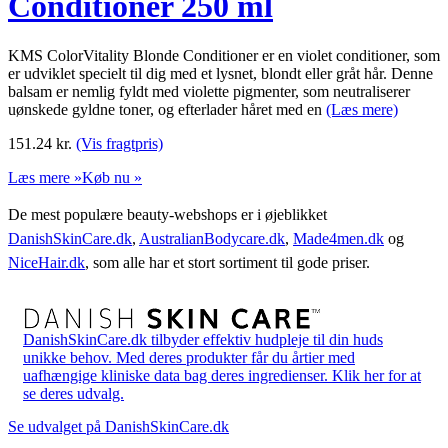
Conditioner 250 ml
KMS ColorVitality Blonde Conditioner er en violet conditioner, som
er udviklet specielt til dig med et lysnet, blondt eller gråt hår. Denne
balsam er nemlig fyldt med violette pigmenter, som neutraliserer
uønskede gyldne toner, og efterlader håret med en
(Læs mere)
151.24
kr.
(Vis fragtpris)
Læs mere »
Køb nu »
De mest populære beauty-webshops er i øjeblikket
DanishSkinCare.dk
,
AustralianBodycare.dk
,
Made4men.dk
og
NiceHair.dk
, som alle har et stort sortiment til gode priser.
DanishSkinCare.dk tilbyder effektiv hudpleje til din huds
unikke behov. Med deres produkter får du årtier med
uafhængige kliniske data bag deres ingredienser. Klik her for at
se deres udvalg.
Se udvalget på DanishSkinCare.dk