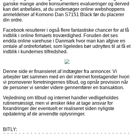
ganske mange andre konsumenters evalueringer og derved
kan det anbefales, at du undersøger online webshoppens
anmeldelser af Komono Dan S7151 Black før du placerer
din ordre.
Facebook resulterer i også flere fantastiske chancer for at få
indblik i online firmaets troværdighed. Foruden det ses
endda online varehuse i Danmark hvor man kan afgive en
omtale af ordreforløbet, som ligeledes bør udnyttes til at få et
indblik i kundernes tilfredshed.
Denne side er finansieret af indtægter fra annoncer. Vi
arbejder tæt sammen med en del internet foretagender hvori
vi promoverer forretningernes tilbud, og opnår provision når
de personer vi sender videre gennemfører en transaktion.
Vejledning om tilbud og internet handler vedligeholdes
rutinemæssigt, men vi ønsker ikke at tage ansvar for
forandringer der eventuelt er realiseret siden nyligste
opdatering af de anvendte oplysninger.
BITLY: