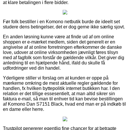
at klare betalingen i flere bidder.
Før folk bestiller i en Komono netbutik burde de ideelt set
studere dens betingelser, det er dog gerne ikke særlig sjovt.
En anden løsning kunne være at finde ud af om online
shoppen er e-mærket medlem, siden det generelt er en
angivelse af at online forretningen efterkommer de danske
love, udover at online virksomheden jævnligt føres tilsyn
med af fagfolk som forstår de gældende vilkår. Det giver dig
anledning til en hjælpende hånd, ifald du skulle få
udfordringer ved din handel.
Yderligere stiller vi forslag om at kunden er oppe på
mærkerne omkring de mest aktuelle regler gældende for
handlen, fx hvilken byttepolitik internet butikken har. I den
relation er det tillige essesentielt, at man altid sikrer sin
faktura e-mail, så man til enhver tid kan bevise bestillingen
af Komono Dan S7151 Black, hvad end man er på indkøb til
en dame eller herre.
Trustpilot genererer egentlig fine chancer for at betragte