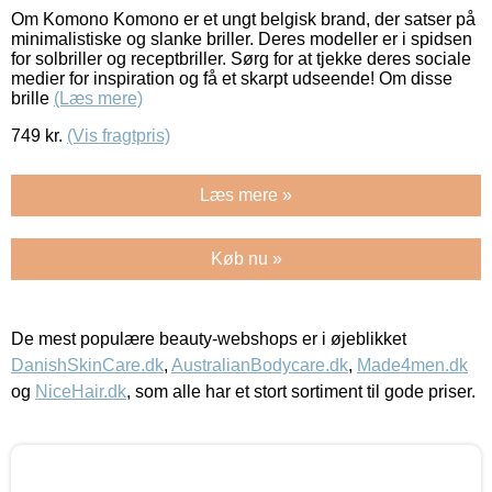
Om Komono Komono er et ungt belgisk brand, der satser på
minimalistiske og slanke briller. Deres modeller er i spidsen
for solbriller og receptbriller. Sørg for at tjekke deres sociale
medier for inspiration og få et skarpt udseende! Om disse
brille
(Læs mere)
749
kr.
(Vis fragtpris)
Læs mere »
Køb nu »
De mest populære beauty-webshops er i øjeblikket
DanishSkinCare.dk
,
AustralianBodycare.dk
,
Made4men.dk
og
NiceHair.dk
, som alle har et stort sortiment til gode priser.