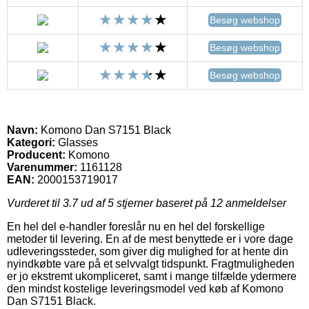
Besøg webshop
Besøg webshop
Besøg webshop
Navn:
Komono Dan S7151 Black
Kategori:
Glasses
Producent:
Komono
Varenummer:
1161128
EAN:
2000153719017
Vurderet til
3.7
ud af 5 stjerner baseret på
12
anmeldelser
En hel del e-handler foreslår nu en hel del forskellige
metoder til levering. En af de mest benyttede er i vore dage
udleveringssteder, som giver dig mulighed for at hente din
nyindkøbte vare på et selvvalgt tidspunkt. Fragtmuligheden
er jo ekstremt ukompliceret, samt i mange tilfælde ydermere
den mindst kostelige leveringsmodel ved køb af Komono
Dan S7151 Black.