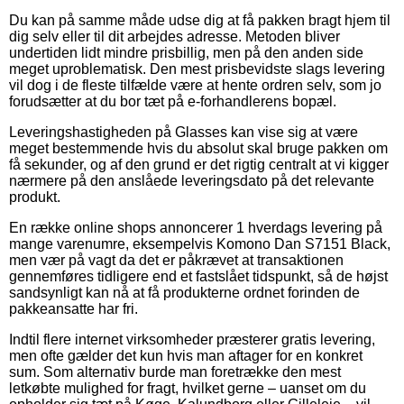
Du kan på samme måde udse dig at få pakken bragt hjem til
dig selv eller til dit arbejdes adresse. Metoden bliver
undertiden lidt mindre prisbillig, men på den anden side
meget uproblematisk. Den mest prisbevidste slags levering
vil dog i de fleste tilfælde være at hente ordren selv, som jo
forudsætter at du bor tæt på e-forhandlerens bopæl.
Leveringshastigheden på Glasses kan vise sig at være
meget bestemmende hvis du absolut skal bruge pakken om
få sekunder, og af den grund er det rigtig centralt at vi kigger
nærmere på den anslåede leveringsdato på det relevante
produkt.
En række online shops annoncerer 1 hverdags levering på
mange varenumre, eksempelvis Komono Dan S7151 Black,
men vær på vagt da det er påkrævet at transaktionen
gennemføres tidligere end et fastslået tidspunkt, så de højst
sandsynligt kan nå at få produkterne ordnet forinden de
pakkeansatte har fri.
Indtil flere internet virksomheder præsterer gratis levering,
men ofte gælder det kun hvis man aftager for en konkret
sum. Som alternativ burde man foretrække den mest
letkøbte mulighed for fragt, hvilket gerne – uanset om du