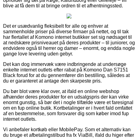
opholder sig tæt på Køge, Kalundborg eller Gilleleje – vil
blive at få dem til at bringe ordren til et afhentningssted.
Det er usædvanlig fleksibelt for alle og enhver at
sammenholde priser på diverse firmaer på nettet, og til tak
har flertallet af Komono internet butikker set sig nødsaget til
at nedskære prisniveauet på deres produkter – til juniorer, og
endvidere også til herrer og damer – enormt, og endda nogle
gange love levering uden gebyr.
Det kan dog immervæk være indbringende at undersøge
enkelte internet outlets efter rabat på Komono Dan S7151
Black forud for at du gennemfører din bestilling, således at
du er garanteret at antage den skarpeste pris.
Du bør blot være klar over, at ifald en online webshop
afhænder deres produkter for en udsalgspris der kan virke
enormt gunstig, så bør det i nogle tilfælde være et faresignal
om en fup online butik. Kortbetalinger er i hvert fald omfattet
af en bestemmelse, som forsvarer dig som køber imod fup
internet outlets.
Vi anbefaler kortkøb eller MobilePay. Som et alternativ kan
du bruge et afbetalingstilbud fra fx ViaBill, ifald du higer efter