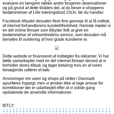
evaluere en længere række andre brugeres observationer
og på grund af dette tilrådes det, at du beser e-shoppens
bedømmelser af Lille træningsbold 23cm. før du handler.
Facebook tilbyder desuden flere fine genveje til at få indtryk
af internet forhandlerens kundetilfredshed. Herinde møder vi
en del online firmaer som tilbyder folk at give en
bedømmelse af virksomhedens service, som desuden må
benyttes til vurdering af hvor glade kunderne er.
Dette website er finansieret af indtægter fra reklamer. Vi har
tætte samarbejder med en del internet firmaer derved at vi
formidler deres tilbud, og tager betaling hvis en af vores
besøgende udfører et køb.
Anvisninger om varer og shops på nettet i Danmark
ajourføres hyppigt, men vi ønsker ikke at tage ansvar for
korrektioner der er udarbejdet efter at vi sidste gang
opdaterede de anvendte informationer.
BITLY:
1
1
1
1
1
1
1
1
1
1
1
1
1
1
1
1
1
1
1
1
1
1
1
1
1
1
1
1
1
1
1
1
1