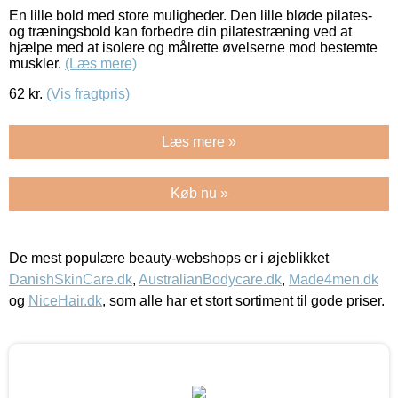
En lille bold med store muligheder. Den lille bløde pilates-
og træningsbold kan forbedre din pilatestræning ved at
hjælpe med at isolere og målrette øvelserne mod bestemte
muskler.
(Læs mere)
62
kr.
(Vis fragtpris)
Læs mere »
Køb nu »
De mest populære beauty-webshops er i øjeblikket
DanishSkinCare.dk
,
AustralianBodycare.dk
,
Made4men.dk
og
NiceHair.dk
, som alle har et stort sortiment til gode priser.