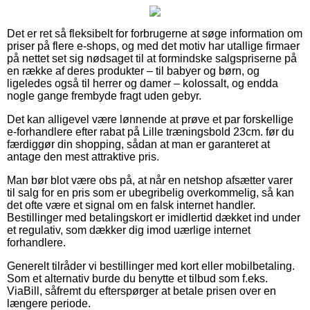
Det er ret så fleksibelt for forbrugerne at søge information om
priser på flere e-shops, og med det motiv har utallige firmaer
på nettet set sig nødsaget til at formindske salgspriserne på
en række af deres produkter – til babyer og børn, og
ligeledes også til herrer og damer – kolossalt, og endda
nogle gange frembyde fragt uden gebyr.
Det kan alligevel være lønnende at prøve et par forskellige
e-forhandlere efter rabat på Lille træningsbold 23cm. før du
færdiggør din shopping, sådan at man er garanteret at
antage den mest attraktive pris.
Man bør blot være obs på, at når en netshop afsætter varer
til salg for en pris som er ubegribelig overkommelig, så kan
det ofte være et signal om en falsk internet handler.
Bestillinger med betalingskort er imidlertid dækket ind under
et regulativ, som dækker dig imod uærlige internet
forhandlere.
Generelt tilråder vi bestillinger med kort eller mobilbetaling.
Som et alternativ burde du benytte et tilbud som f.eks.
ViaBill, såfremt du efterspørger at betale prisen over en
længere periode.