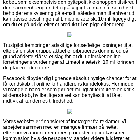
købet, som eksempelvis den byttepolitik e-shoppen tilsikrer. I
den sammenhæng er det også vigtigt, at man når som helst
beholder ens kvittering på e-mail, således man til enhver tid
kan påvise bestillingen af Limeolie æteisk, 10 ml, ligegyldigt
om du er på udkig efter et produkt til en pige eller dreng.
Trustpilot frembringer adskillige fortræffelige løsninger til at
eftergå en stor gruppe aktuelle forbrugeres domme og på
grund af dette slår vi et slag for, at du udforsker online
forretningens vurderinger af Limeolie æteisk, 10 ml forinden
du placerer din ordre.
Facebook tilbyder dig lignende absolut nyttige chancer for at
få kendskab til online forhandlerens kundefokus. Her møder
vi mange e-handler som gør det muligt at formulere en kritik
af deres køb, hvilket lige så vel kan benyttes til at få et
indtryk af kundernes tilfredshed.
Vores website er finansieret af indtægter fra reklamer. Vi
arbejder sammen med en mængde firmaer på nettet
eftersom vi annoncerer deres produkter, og indkasserer
kommission hvis de personer vi sender videre fuldfører et