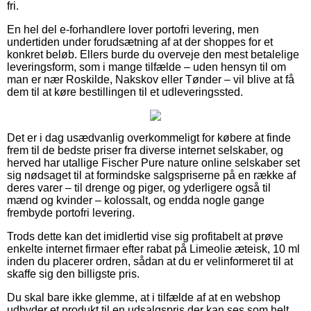
fri.
En hel del e-forhandlere lover portofri levering, men
undertiden under forudsætning af at der shoppes for et
konkret beløb. Ellers burde du overveje den mest betalelige
leveringsform, som i mange tilfælde – uden hensyn til om
man er nær Roskilde, Nakskov eller Tønder – vil blive at få
dem til at køre bestillingen til et udleveringssted.
Det er i dag usædvanlig overkommeligt for købere at finde
frem til de bedste priser fra diverse internet selskaber, og
herved har utallige Fischer Pure nature online selskaber set
sig nødsaget til at formindske salgspriserne på en række af
deres varer – til drenge og piger, og yderligere også til
mænd og kvinder – kolossalt, og endda nogle gange
frembyde portofri levering.
Trods dette kan det imidlertid vise sig profitabelt at prøve
enkelte internet firmaer efter rabat på Limeolie æteisk, 10 ml
inden du placerer ordren, sådan at du er velinformeret til at
skaffe sig den billigste pris.
Du skal bare ikke glemme, at i tilfælde af at en webshop
udbyder et produkt til en udsalgspris der kan ses som helt