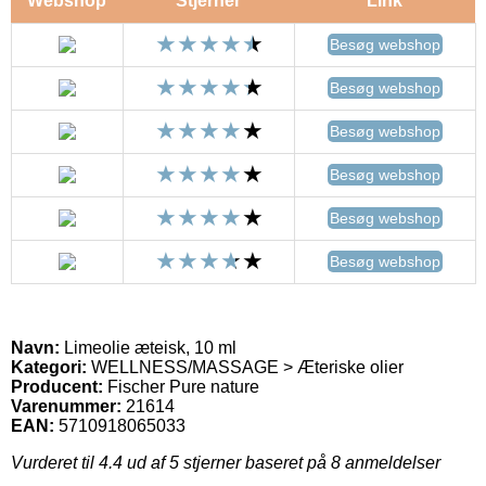
Webshop
Stjerner
Link
Besøg webshop
Besøg webshop
Besøg webshop
Besøg webshop
Besøg webshop
Besøg webshop
Navn:
Limeolie æteisk, 10 ml
Kategori:
WELLNESS/MASSAGE > Æteriske olier
Producent:
Fischer Pure nature
Varenummer:
21614
EAN:
5710918065033
Vurderet til
4.4
ud af 5 stjerner baseret på
8
anmeldelser