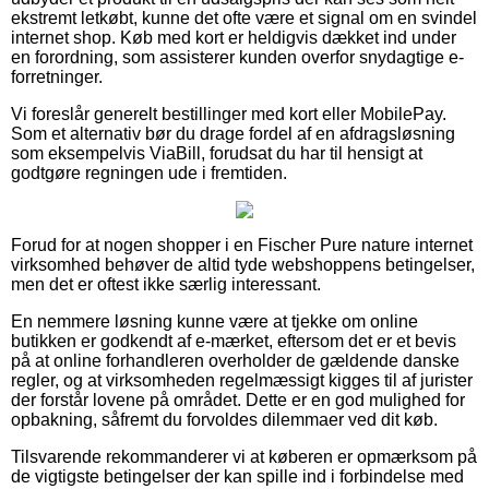
ekstremt letkøbt, kunne det ofte være et signal om en svindel
internet shop. Køb med kort er heldigvis dækket ind under
en forordning, som assisterer kunden overfor snydagtige e-
forretninger.
Vi foreslår generelt bestillinger med kort eller MobilePay.
Som et alternativ bør du drage fordel af en afdragsløsning
som eksempelvis ViaBill, forudsat du har til hensigt at
godtgøre regningen ude i fremtiden.
Forud for at nogen shopper i en Fischer Pure nature internet
virksomhed behøver de altid tyde webshoppens betingelser,
men det er oftest ikke særlig interessant.
En nemmere løsning kunne være at tjekke om online
butikken er godkendt af e-mærket, eftersom det er et bevis
på at online forhandleren overholder de gældende danske
regler, og at virksomheden regelmæssigt kigges til af jurister
der forstår lovene på området. Dette er en god mulighed for
opbakning, såfremt du forvoldes dilemmaer ved dit køb.
Tilsvarende rekommanderer vi at køberen er opmærksom på
de vigtigste betingelser der kan spille ind i forbindelse med