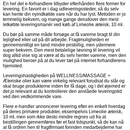
En hel del e-forhandlere tilbyder efterhånden flere former for
levering. En favorit er i dag udleveringssteder, så du selv
kan hente din nyindkøbte vare når du har lyst. Metoden er jo
temmelig bekvem, og mange gange derudover den mest
letkøbte leveringsmanér ved køb af Limeolie æteisk, 10 ml.
Du bør på samme måde forsøge at få varerne bragt til din
lejlighed eller ud på dit arbejde. Fragtmuligheden er
gennemsnitligt en tand mindre prisbillig, men ydermere
super bekvem. Den mest betalelige løsning til levering vil
dog altid vise sig at være at du selv henter varerne, men den
mulighed beroer på at du lever tæt på internet forhandlerens
hjemsted.
Leveringshastigheden på WELLNESS/MASSAGE >
Æteriske olier kan være virkelig relevant forudsat du står og
skal bruge produkterne inden for få dage, og i det øjemed er
det jo relevant at du kontrollerer den anslåede leveringstid
ved den vedkommende vare.
Flere e-handler annoncerer levering efter en enkelt hverdag
på deres primære produkter, eksempelvis Limeolie æteisk,
10 ml, men som ikke desto mindre regnes ud fra at
bestillingen gennemføres før et fast tidspunkt, så de kan nå
at få ordren hen til fragtfirmaet forinden medarbejderne har