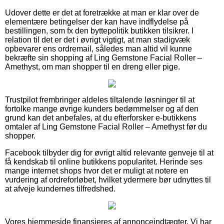
Udover dette er det at foretrække at man er klar over de
elementære betingelser der kan have indflydelse på
bestillingen, som fx den byttepolitik butikken tilsikrer. I
relation til det er det i øvrigt vigtigt, at man stadigvæk
opbevarer ens ordremail, således man altid vil kunne
bekræfte sin shopping af Ling Gemstone Facial Roller –
Amethyst, om man shopper til en dreng eller pige.
Trustpilot frembringer aldeles tiltalende løsninger til at
fortolke mange øvrige kunders bedømmelser og af den
grund kan det anbefales, at du efterforsker e-butikkens
omtaler af Ling Gemstone Facial Roller – Amethyst før du
shopper.
Facebook tilbyder dig for øvrigt altid relevante genveje til at
få kendskab til online butikkens popularitet. Herinde ses
mange internet shops hvor det er muligt at notere en
vurdering af ordreforløbet, hvilket ydermere bør udnyttes til
at afveje kundernes tilfredshed.
Vores hjemmeside finansieres af annonceindtægter. Vi har