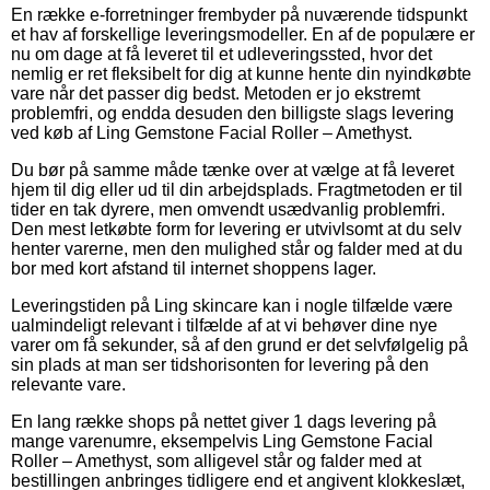
En række e-forretninger frembyder på nuværende tidspunkt
et hav af forskellige leveringsmodeller. En af de populære er
nu om dage at få leveret til et udleveringssted, hvor det
nemlig er ret fleksibelt for dig at kunne hente din nyindkøbte
vare når det passer dig bedst. Metoden er jo ekstremt
problemfri, og endda desuden den billigste slags levering
ved køb af Ling Gemstone Facial Roller – Amethyst.
Du bør på samme måde tænke over at vælge at få leveret
hjem til dig eller ud til din arbejdsplads. Fragtmetoden er til
tider en tak dyrere, men omvendt usædvanlig problemfri.
Den mest letkøbte form for levering er utvivlsomt at du selv
henter varerne, men den mulighed står og falder med at du
bor med kort afstand til internet shoppens lager.
Leveringstiden på Ling skincare kan i nogle tilfælde være
ualmindeligt relevant i tilfælde af at vi behøver dine nye
varer om få sekunder, så af den grund er det selvfølgelig på
sin plads at man ser tidshorisonten for levering på den
relevante vare.
En lang række shops på nettet giver 1 dags levering på
mange varenumre, eksempelvis Ling Gemstone Facial
Roller – Amethyst, som alligevel står og falder med at
bestillingen anbringes tidligere end et angivent klokkeslæt,