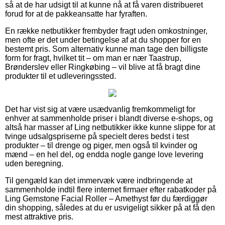
så at de har udsigt til at kunne nå at få varen distribueret
forud for at de pakkeansatte har fyraften.
En række netbutikker frembyder fragt uden omkostninger,
men ofte er det under betingelse af at du shopper for en
bestemt pris. Som alternativ kunne man tage den billigste
form for fragt, hvilket tit – om man er nær Taastrup,
Brønderslev eller Ringkøbing – vil blive at få bragt dine
produkter til et udleveringssted.
Det har vist sig at være usædvanlig fremkommeligt for
enhver at sammenholde priser i blandt diverse e-shops, og
altså har masser af Ling netbutikker ikke kunne slippe for at
tvinge udsalgspriserne på specielt deres bedst i test
produkter – til drenge og piger, men også til kvinder og
mænd – en hel del, og endda nogle gange love levering
uden beregning.
Til gengæld kan det immervæk være indbringende at
sammenholde indtil flere internet firmaer efter rabatkoder på
Ling Gemstone Facial Roller – Amethyst før du færdiggør
din shopping, således at du er usvigeligt sikker på at få den
mest attraktive pris.