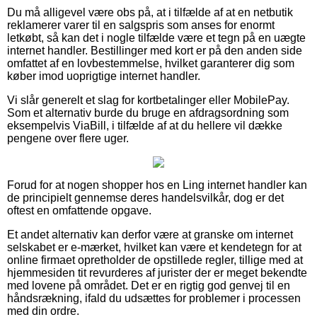
Du må alligevel være obs på, at i tilfælde af at en netbutik
reklamerer varer til en salgspris som anses for enormt
letkøbt, så kan det i nogle tilfælde være et tegn på en uægte
internet handler. Bestillinger med kort er på den anden side
omfattet af en lovbestemmelse, hvilket garanterer dig som
køber imod uoprigtige internet handler.
Vi slår generelt et slag for kortbetalinger eller MobilePay.
Som et alternativ burde du bruge en afdragsordning som
eksempelvis ViaBill, i tilfælde af at du hellere vil dække
pengene over flere uger.
Forud for at nogen shopper hos en Ling internet handler kan
de principielt gennemse deres handelsvilkår, dog er det
oftest en omfattende opgave.
Et andet alternativ kan derfor være at granske om internet
selskabet er e-mærket, hvilket kan være et kendetegn for at
online firmaet opretholder de opstillede regler, tillige med at
hjemmesiden tit revurderes af jurister der er meget bekendte
med lovene på området. Det er en rigtig god genvej til en
håndsrækning, ifald du udsættes for problemer i processen
med din ordre.