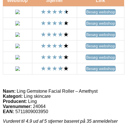
Webshop
Stjerner
Link
Besøg webshop
Besøg webshop
Besøg webshop
Besøg webshop
Besøg webshop
Besøg webshop
Navn:
Ling Gemstone Facial Roller – Amethyst
Kategori:
Ling skincare
Producent:
Ling
Varenummer:
24064
EAN:
5711809003950
Vurderet til
4.9
ud af 5 stjerner baseret på
35
anmeldelser