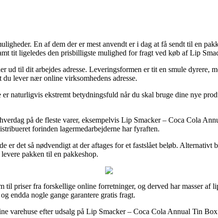
uligheder. En af dem der er mest anvendt er i dag at få sendt til en pakk
amt tit ligeledes den prisbilligste mulighed for fragt ved køb af Lip 
er ud til dit arbejdes adresse. Leveringsformen er tit en smule dyrere, 
at du lever nær online virksomhedens adresse.
turligvis ekstremt betydningsfuld når du skal bruge dine nye produkte
kelt hverdag på de fleste varer, eksempelvis Lip Smacker – Coca Cola Ann
istribueret forinden lagermedarbejderne har fyraften.
ælde er det så nødvendigt at der aftages for et fastslået beløb. Alternati
t levere pakken til en pakkeshop.
m til priser fra forskellige online forretninger, og derved har masser af l
, og endda nogle gange garantere gratis fragt.
 online varehuse efter udsalg på Lip Smacker – Coca Cola Annual Tin Bo