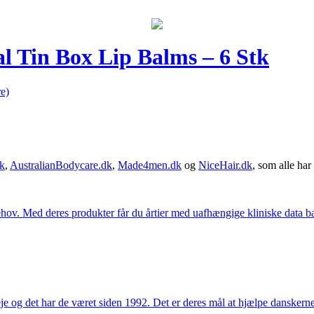
l Tin Box Lip Balms – 6 Stk
e)
k
,
AustralianBodycare.dk
,
Made4men.dk
og
NiceHair.dk
, som alle har 
hov. Med deres produkter får du årtier med uafhængige kliniske data bag
e og det har de været siden 1992. Det er deres mål at hjælpe dansker