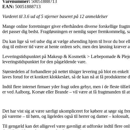
Varenummer:
50051888713
EAN:
50051888713
Vurderet til
3.6
ud af 5 stjerner baseret på
12
anmeldelser
Mange online forretninger giver efterhånden diverse forskellige fragtm
det passer dig bedst. Fragtløsningen er nemlig super fremkommelig, s
Du kan lige så vel udse dig at vælge afsending hjem til hvor du bor ell
dog til enhver tid være at hente ordren selv, men den løsning kræver 
Leveringstidspunktet på Makeup & Kosmetik > Læbepomade & Pleje er na
leveringstidspunktet for den pågældende vare.
Størstedelen af forhandlere på nettet tilsiger levering på blot en en
laves forud for et konkret klokkeslæt, så de kan nå at få produkterne d
Indtil flere internet firmaer yder fragt uden gebyr, men i de fleste tilf
er ved Aalborg, Korsør eller Brande – vil være at få fragtmanden til a
Det har vist sig at være særligt ukompliceret for købere at søge sig fre
på varerne – til børn, og ligeledes også til herrer og damer – kolossalt
Til gengæld kan det alligevel være gavnligt at udforske indtil flere