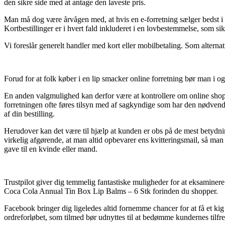
den sikre side med at antage den laveste pris.
Man må dog være årvågen med, at hvis en e-forretning sælger bedst i te
Kortbestillinger er i hvert fald inkluderet i en lovbestemmelse, som si
Vi foreslår generelt handler med kort eller mobilbetaling. Som alternati
Forud for at folk køber i en lip smacker online forretning bør man i og 
En anden valgmulighed kan derfor være at kontrollere om online shopp
forretningen ofte føres tilsyn med af sagkyndige som har den nødvend
af din bestilling.
Herudover kan det være til hjælp at kunden er obs på de mest betydning
virkelig afgørende, at man altid opbevarer ens kvitteringsmail, så 
gave til en kvinde eller mand.
Trustpilot giver dig temmelig fantastiske muligheder for at eksaminer
Coca Cola Annual Tin Box Lip Balms – 6 Stk forinden du shopper.
Facebook bringer dig ligeledes altid fornemme chancer for at få et ki
ordreforløbet, som tilmed bør udnyttes til at bedømme kundernes tilfr