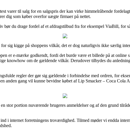
st varer til salg for en salgspris der kan virke himmelråbende fordelagt
krer dig som køber overfor uægte firmaer på nettet.
v bør du drage fordel af et afdragstilbud fra for eksempel ViaBill, for så
for sig kigge på shoppens vilkår, det er dog naturligvis ikke særlig inte
en er e-mærke godkendt, fordi det burde være et billede på at online sh
ige knowhow om de gældende vilkår. Derudover tilbydes du anledning ti
sfulde regler der gør sig gældende i forbindelse med ordren, for eksemp
man en anden gang vil kunne bevidne købet af Lip Smacker – Coca Cola
e en stor portion nuværende brugeres anmeldelser og af den grund tilråd
g ind i internet forretningens troværdighed. Tilmed møder vi endda inte
edshed.