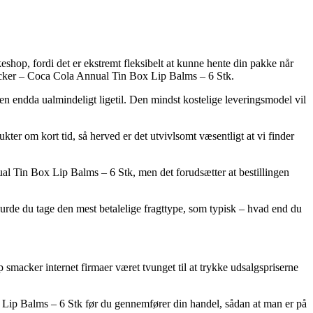
eshop, fordi det er ekstremt fleksibelt at kunne hente din pakke når
Smacker – Coca Cola Annual Tin Box Lip Balms – 6 Stk.
men endda ualmindeligt ligetil. Den mindst kostelige leveringsmodel vil
r om kort tid, så herved er det utvivlsomt væsentligt at vi finder
ual Tin Box Lip Balms – 6 Stk, men det forudsætter at bestillingen
vt burde du tage den mest betalelige fragttype, som typisk – hvad end du
ip smacker internet firmaer været tvunget til at trykke udsalgspriserne
x Lip Balms – 6 Stk før du gennemfører din handel, sådan at man er på