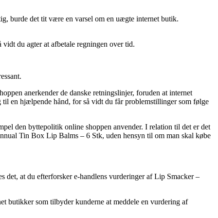
ig, burde det tit være en varsel om en uægte internet butik.
 vidt du agter at afbetale regningen over tid.
ressant.
oppen anerkender de danske retningslinjer, foruden at internet
l en hjælpende hånd, for så vidt du får problemstillinger som følge
el den byttepolitik online shoppen anvender. I relation til det er det
 Annual Tin Box Lip Balms – 6 Stk, uden hensyn til om man skal købe
es det, at du efterforsker e-handlens vurderinger af Lip Smacker –
rnet butikker som tilbyder kunderne at meddele en vurdering af