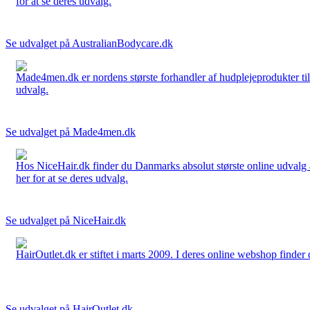
for at se deres udvalg.
Se udvalget på AustralianBodycare.dk
Made4men.dk er nordens største forhandler af hudplejeprodukter til 
udvalg.
Se udvalget på Made4men.dk
Hos NiceHair.dk finder du Danmarks absolut største online udvalg a
her for at se deres udvalg.
Se udvalget på NiceHair.dk
HairOutlet.dk er stiftet i marts 2009. I deres online webshop finder 
Se udvalget på HairOutlet.dk