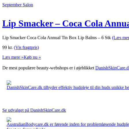
September Salon
Lip Smacker – Coca Cola Annua
Lip Smacker Coca Cola Annual Tin Box Lip Balms – 6 Stk
(Læs mer
99
kr.
(Vis fragtpris)
Læs mere »
Køb nu »
De mest populære beauty-webshops er i øjeblikket
DanishSkinCare.d
DanishSkinCare.dk tilbyder effektiv hudpleje til din huds unikke be
Se udvalget på DanishSkinCare.dk
AustralianBodycare.dk er førende inden for problemløsende hudplej