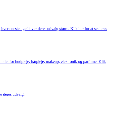
ver eneste uge bliver deres udvalg større. Klik her for at se deres
 indenfor hudpleje, hårpleje, makeup, elektronik og parfume. Klik
se deres udvalg.