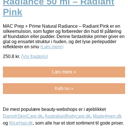
Radiance 50 ml – Radiant
Pink
MAC Prep + Prime Natural Radiance – Radiant Pink er en
silkeemulsion, som fugter og forbereder din hud til påføring
af foundation eller pudder. Denne fantastiske primer giver en
glat og ensartet struktur i huden, og det lyse perlepudder
reflekterer en smu
(Læs mere)
250.8
kr.
(Vis fragtpris)
Læs mere »
Køb nu »
De mest populære beauty-webshops er i øjeblikket
DanishSkinCare.dk
,
AustralianBodycare.dk
,
Made4men.dk
og
NiceHair.dk
, som alle har et stort sortiment til gode priser.