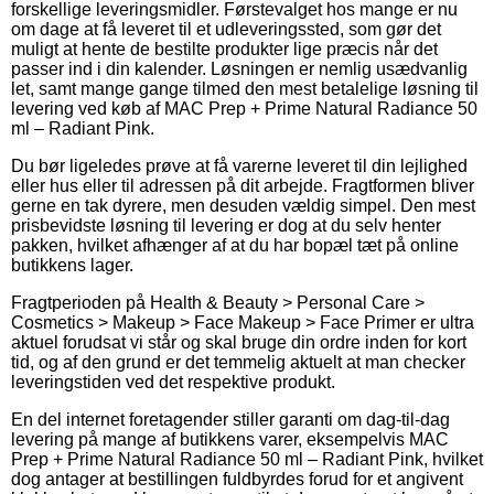
forskellige leveringsmidler. Førstevalget hos mange er nu
om dage at få leveret til et udleveringssted, som gør det
muligt at hente de bestilte produkter lige præcis når det
passer ind i din kalender. Løsningen er nemlig usædvanlig
let, samt mange gange tilmed den mest betalelige løsning til
levering ved køb af MAC Prep + Prime Natural Radiance 50
ml – Radiant Pink.
Du bør ligeledes prøve at få varerne leveret til din lejlighed
eller hus eller til adressen på dit arbejde. Fragtformen bliver
gerne en tak dyrere, men desuden vældig simpel. Den mest
prisbevidste løsning til levering er dog at du selv henter
pakken, hvilket afhænger af at du har bopæl tæt på online
butikkens lager.
Fragtperioden på Health & Beauty > Personal Care >
Cosmetics > Makeup > Face Makeup > Face Primer er ultra
aktuel forudsat vi står og skal bruge din ordre inden for kort
tid, og af den grund er det temmelig aktuelt at man checker
leveringstiden ved det respektive produkt.
En del internet foretagender stiller garanti om dag-til-dag
levering på mange af butikkens varer, eksempelvis MAC
Prep + Prime Natural Radiance 50 ml – Radiant Pink, hvilket
dog antager at bestillingen fuldbyrdes forud for et angivent