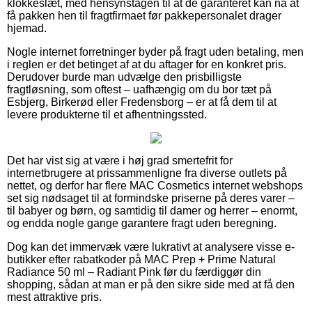
klokkeslæt, med hensynstagen til at de garanteret kan nå at
få pakken hen til fragtfirmaet før pakkepersonalet drager
hjemad.
Nogle internet forretninger byder på fragt uden betaling, men
i reglen er det betinget af at du aftager for en konkret pris.
Derudover burde man udvælge den prisbilligste
fragtløsning, som oftest – uafhængig om du bor tæt på
Esbjerg, Birkerød eller Fredensborg – er at få dem til at
levere produkterne til et afhentningssted.
Det har vist sig at være i høj grad smertefrit for
internetbrugere at prissammenligne fra diverse outlets på
nettet, og derfor har flere MAC Cosmetics internet webshops
set sig nødsaget til at formindske priserne på deres varer –
til babyer og børn, og samtidig til damer og herrer – enormt,
og endda nogle gange garantere fragt uden beregning.
Dog kan det immervæk være lukrativt at analysere visse e-
butikker efter rabatkoder på MAC Prep + Prime Natural
Radiance 50 ml – Radiant Pink før du færdiggør din
shopping, sådan at man er på den sikre side med at få den
mest attraktive pris.