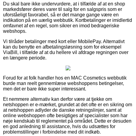
Du skal bare ikke undervurdere, at i tilfælde af at en shop
markedsfører deres varer til salg for en salgspris som er
uforståeligt favorabel, så er det mange gange være en
indikation på en uærlig webbutik. Kortbetalinger er imidlertid
omfavnet af en regel, som sikrer en imod bedrageriske
webshops.
Vi tilråder betalinger med kort eller MobilePay. Alternativt
kan du benytte en afbetalingsløsning som for eksempel
ViaBill, i tilfælde af at du hellere vil afdrage regningen over
en længere periode.
Forud for at folk handler hos en MAC Cosmetics webbutik
burde man reelt gennemlæse webshoppens betingelser,
men det er bare ikke super interessant.
Et nemmere alternativ kan derfor være at tjekke om
netshoppen er e-mærket, grundet at det ofte er en sikring om
at netshoppen adlyder de danske retningslinjer, samt at
online webshoppen ofte besigtiges af specialister som har
nøje kendskab til reglementet på området. Dette er desuden
en god anledning til assistance, hvis du udsættes for
problemstillinger i forbindelse med dit indkøb.