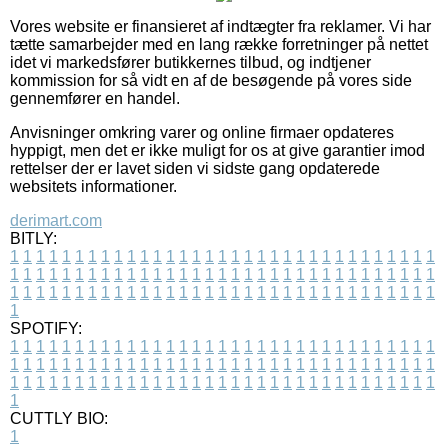
Vores website er finansieret af indtægter fra reklamer. Vi har
tætte samarbejder med en lang række forretninger på nettet
idet vi markedsfører butikkernes tilbud, og indtjener
kommission for så vidt en af de besøgende på vores side
gennemfører en handel.
Anvisninger omkring varer og online firmaer opdateres
hyppigt, men det er ikke muligt for os at give garantier imod
rettelser der er lavet siden vi sidste gang opdaterede
websitets informationer.
derimart.com
BITLY:
1
1
1
1
1
1
1
1
1
1
1
1
1
1
1
1
1
1
1
1
1
1
1
1
1
1
1
1
1
1
1
1
1
1
1
1
1
1
1
1
1
1
1
1
1
1
1
1
1
1
1
1
1
1
1
1
1
1
1
1
1
1
1
1
1
1
1
1
1
1
1
1
1
1
1
1
1
1
1
1
1
1
1
1
1
1
1
1
1
1
1
1
1
1
1
1
1
1
1
1
SPOTIFY:
1
1
1
1
1
1
1
1
1
1
1
1
1
1
1
1
1
1
1
1
1
1
1
1
1
1
1
1
1
1
1
1
1
1
1
1
1
1
1
1
1
1
1
1
1
1
1
1
1
1
1
1
1
1
1
1
1
1
1
1
1
1
1
1
1
1
1
1
1
1
1
1
1
1
1
1
1
1
1
1
1
1
1
1
1
1
1
1
1
1
1
1
1
1
1
1
1
1
1
1
CUTTLY BIO:
1