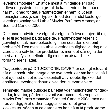
leveringsmodeller. En af de mest almindelige er i dag
udleveringssteder, som gør at du kan hente ordren når du
har mulighed for det. Fragtmetoden er nemlig yderst
hensigtsmæssig, samt typisk tilmed den mindst kostelige
leveringsløsning ved køb af Mayfer Perfumes Aromayfer
Scented Candle 200g.
Du kunne endvidere vælge at vælge at få leveret hjem til dig
eller til adressen på dit arbejde. Fragtmetoden viser sig
jævnligt en tak mere bekostelig, men desuden ekstremt
problemfri. Den mest letkøbte leveringsmulighed vil dog altid
være at du selv henter produkterne, men det står og falder
med at du fysisk befinder dig med kort afstand til e-
forhandlerens lager.
Fragtperioden på DRUGSTORE, GAVER er særligt relevant
når du absolut skal bruge dine nye produkter om kort tid, så i
det øjemed er det ret så essentielt at vi dobbelttjekker det
anslåede leveringstidspunkt ved den relevante vare.
Temmelig mange butikker på nettet yder muligheden for dag-
til-dag levering på deres favorit varenumre, eksempelvis
Mayfer Perfumes Aromayfer Scented Candle 200g, men det
nødvendiggør at ordren lægges forud for et givent
klokkeslæt, sådan at de garanteret kan nå at få produkterne