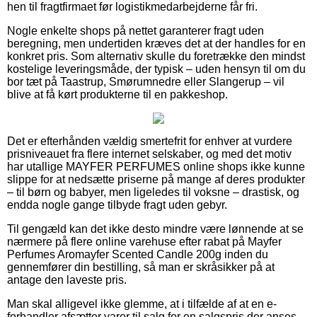
hen til fragtfirmaet før logistikmedarbejderne får fri.
Nogle enkelte shops på nettet garanterer fragt uden
beregning, men undertiden kræves det at der handles for en
konkret pris. Som alternativ skulle du foretrække den mindst
kostelige leveringsmåde, der typisk – uden hensyn til om du
bor tæt på Taastrup, Smørumnedre eller Slangerup – vil
blive at få kørt produkterne til en pakkeshop.
Det er efterhånden vældig smertefrit for enhver at vurdere
prisniveauet fra flere internet selskaber, og med det motiv
har utallige MAYFER PERFUMES online shops ikke kunne
slippe for at nedsætte priserne på mange af deres produkter
– til børn og babyer, men ligeledes til voksne – drastisk, og
endda nogle gange tilbyde fragt uden gebyr.
Til gengæld kan det ikke desto mindre være lønnende at se
nærmere på flere online varehuse efter rabat på Mayfer
Perfumes Aromayfer Scented Candle 200g inden du
gennemfører din bestilling, så man er skråsikker på at
antage den laveste pris.
Man skal alligevel ikke glemme, at i tilfælde af at en e-
forhandler afsætter varer til salg for en salgspris der anses