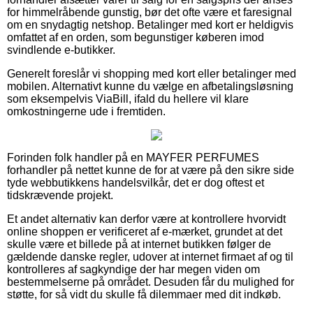
for himmelråbende gunstig, bør det ofte være et faresignal
om en snydagtig netshop. Betalinger med kort er heldigvis
omfattet af en orden, som begunstiger køberen imod
svindlende e-butikker.
Generelt foreslår vi shopping med kort eller betalinger med
mobilen. Alternativt kunne du vælge en afbetalingsløsning
som eksempelvis ViaBill, ifald du hellere vil klare
omkostningerne ude i fremtiden.
Forinden folk handler på en MAYFER PERFUMES
forhandler på nettet kunne de for at være på den sikre side
tyde webbutikkens handelsvilkår, det er dog oftest et
tidskrævende projekt.
Et andet alternativ kan derfor være at kontrollere hvorvidt
online shoppen er verificeret af e-mærket, grundet at det
skulle være et billede på at internet butikken følger de
gældende danske regler, udover at internet firmaet af og til
kontrolleres af sagkyndige der har megen viden om
bestemmelserne på området. Desuden får du mulighed for
støtte, for så vidt du skulle få dilemmaer med dit indkøb.