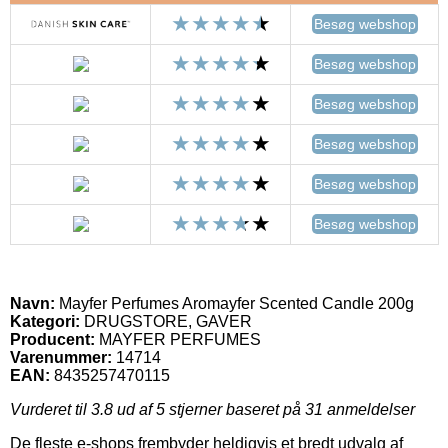
Besøg webshop
Besøg webshop
Besøg webshop
Besøg webshop
Besøg webshop
Besøg webshop
Navn:
Mayfer Perfumes Aromayfer Scented Candle 200g
Kategori:
DRUGSTORE, GAVER
Producent:
MAYFER PERFUMES
Varenummer:
14714
EAN:
8435257470115
Vurderet til
3.8
ud af 5 stjerner baseret på
31
anmeldelser
De fleste e-shops frembyder heldigvis et bredt udvalg af