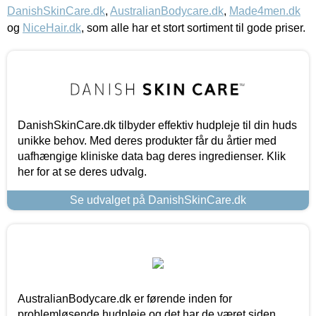
DanishSkinCare.dk
,
AustralianBodycare.dk
,
Made4men.dk
og
NiceHair.dk
, som alle har et stort sortiment til gode priser.
DanishSkinCare.dk tilbyder effektiv hudpleje til din huds
unikke behov. Med deres produkter får du årtier med
uafhængige kliniske data bag deres ingredienser. Klik
her for at se deres udvalg.
Se udvalget på DanishSkinCare.dk
AustralianBodycare.dk er førende inden for
problemløsende hudpleje og det har de været siden