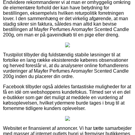
Endvidere rekommanderer vi at man er omhyggelig omkring
de elementære forhold der kan have betydning for
bestillingen, eksempelvis hvilken returpolitik forretningen
lover. I den sammenhæng er det virkelig afgørende, at man
stadig sikrer sin faktura, således man altid kan bevise
bestillingen af Mayfer Perfumes Aromayfer Scented Candle
200g, om man er på gaveindkøb til en pige eller dreng.
Trustpilot tilbyder dig fuldstændig stabile løsninger til at
fortolke en lang række eksisterende køberes observationer
og herved foreslår vi, at du analyserer online forhandlerens
vurderinger af Mayfer Perfumes Aromayfer Scented Candle
200g inden du placerer din ordre.
Facebook tilbyder også aldeles fantastiske muligheder for at
få en idé om webshoppens kundefokus. Tilmed ser vi en del
e-butikker som gør det muligt at meddele en vurdering af
købsoplevelsen, hvilket ydermere burde tages i brug til at
fornemme tidligere kunders oplevelser.
Websitet er finansieret af annoncer. Vi har tætte samarbejder
med masser af internet outlets hvori vi fremviser butikkernes